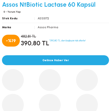
Assos NtBiotic Lactase 60 Kapsül
0 - Yorum Yap
Stok Kodu
ASS5172
Marka
Assos Pharma
482,81 TL
-%19
*390,80 TL den başlayan taksitlerle!
390,80 TL
Gelince Haber Ver