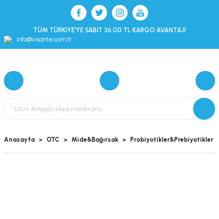
TÜM TÜRKİYE’YE SABİT 36.00 TL KARGO AVANTAJI
info@visante.com.tr
Anasayfa
OTC
Mide&Bağırsak
Probiyotikler&Prebiyotikler