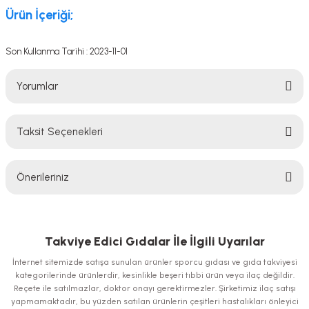
Ürün İçeriği;
Son Kullanma Tarihi : 2023-11-01
Yorumlar
Taksit Seçenekleri
Bu ürüne ilk yorumu siz yapın!
Önerileriniz
Yorum Yaz
Bu ürünün fiyat bilgisi, resim, ürün açıklamalarında ve diğer konularda
yetersiz gördüğünüz noktaları öneri formunu kullanarak tarafımıza
iletebilirsiniz.
Takviye Edici Gıdalar İle İlgili Uyarılar
Görüş ve önerileriniz için teşekkür ederiz.
İnternet sitemizde satışa sunulan ürünler sporcu gıdası ve gıda takviyesi
kategorilerinde ürünlerdir, kesinlikle beşeri tıbbi ürün veya ilaç değildir.
Ürün resmi kalitesiz, bozuk veya görüntülenemiyor.
Reçete ile satılmazlar, doktor onayı gerektirmezler. Şirketimiz ilaç satışı
yapmamaktadır, bu yüzden satılan ürünlerin çeşitleri hastalıkları önleyici
Ürün açıklamasında eksik bilgiler bulunuyor.