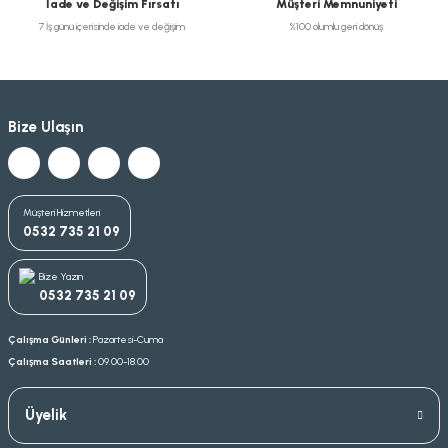
İade ve Değişim Fırsatı
Müşteri Memnuniyeti
7 İş günü içerisinde iade ve değişim
%100 olumlu geri dönüş
Bize Ulaşın
Müşteri Hizmetleri
0532 735 21 09
Bize Yazın
0532 735 21 09
Çalışma Günleri :
Pazartesi-Cuma
Çalışma Saatleri :
09.00-18.00
Üyelik