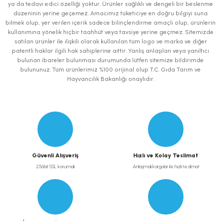
ya da tedavi edici özelliği yoktur. Ürünler sağlıklı ve dengeli bir beslenme
Ürün bilgilerinde hatalar bulunuyor.
düzeninin yerine geçemez. Amacımız tüketiciye en doğru bilgiyi suna
bilmek olup, yer verilen içerik sadece bilinçlendirme amaçlı olup, ürünlerin
Ürün fiyatı diğer sitelerden daha pahalı.
kullanımına yönelik hiçbir taahhüt veya tavsiye yerine geçmez. Sitemizde
Bu ürüne benzer farklı alternatifler olmalı.
satılan ürünler ile ilişkili olarak kullanılan tüm logo ve marka ve diğer
patentli haklar ilgili hak sahiplerine aittir. Yanlış anlaşılan veya yanıltıcı
bulunan ibareler bulunması durumunda lütfen sitemize bildirimde
bulununuz. Tüm ürünlerimiz %100 orijinal olup T.C. Gıda Tarım ve
Hayvancılık Bakanlığı onaylıdır.
Gönder
Güvenli Alışveriş
Hızlı ve Kolay Teslimat
256bit SSL korumalı
Anlaşmalı kargolar ile hızlı teslimat