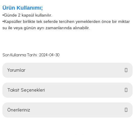
Ürün Kullanımı;
•
Günde 2 kapsül kullanılır.
•Kapsüller birlikte tek seferde tercihen yemeklerden önce bir miktar
su ile veya günün ayrı zamanlarında alınabilir.
Son Kullanma Tarihi : 2024-04-30
Yorumlar
Taksit Seçenekleri
Bu ürüne ilk yorumu siz yapın!
Önerileriniz
Yorum Yaz
Bu ürünün fiyat bilgisi, resim, ürün açıklamalarında ve diğer konularda
yetersiz gördüğünüz noktaları öneri formunu kullanarak tarafımıza