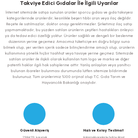
iletebilirsiniz.
Takviye Edici Gıdalar İle İlgili Uyarılar
Görüş ve önerileriniz için teşekkür ederiz.
İnternet sitemizde satışa sunulan ürünler sporcu gıdası ve gıda takviyesi
kategorilerinde ürünlerdir, kesinlikle beşeri tıbbi ürün veya ilaç değildir.
Ürün resmi kalitesiz, bozuk veya görüntülenemiyor.
Reçete ile satılmazlar, doktor onayı gerektirmezler. Şirketimiz ilaç satışı
yapmamaktadır, bu yüzden satılan ürünlerin çeşitleri hastalıkları önleyici
Ürün açıklamasında eksik bilgiler bulunuyor.
ya da tedavi edici özelliği yoktur. Ürünler sağlıklı ve dengeli bir beslenme
Ürün bilgilerinde hatalar bulunuyor.
düzeninin yerine geçemez. Amacımız tüketiciye en doğru bilgiyi suna
bilmek olup, yer verilen içerik sadece bilinçlendirme amaçlı olup, ürünlerin
Ürün fiyatı diğer sitelerden daha pahalı.
kullanımına yönelik hiçbir taahhüt veya tavsiye yerine geçmez. Sitemizde
Bu ürüne benzer farklı alternatifler olmalı.
satılan ürünler ile ilişkili olarak kullanılan tüm logo ve marka ve diğer
patentli haklar ilgili hak sahiplerine aittir. Yanlış anlaşılan veya yanıltıcı
bulunan ibareler bulunması durumunda lütfen sitemize bildirimde
bulununuz. Tüm ürünlerimiz %100 orijinal olup T.C. Gıda Tarım ve
Hayvancılık Bakanlığı onaylıdır.
Gönder
Güvenli Alışveriş
Hızlı ve Kolay Teslimat
256bit SSL korumalı
Anlaşmalı kargolar ile hızlı teslimat