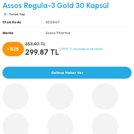
Assos Regula-3 Gold 30 Kapsül
0 - Yorum Yap
Stok Kodu
ASS5167
Marka
Assos Pharma
353,40 TL
-%15
*299,87 TL den başlayan taksitlerle!
299,87 TL
Gelince Haber Ver