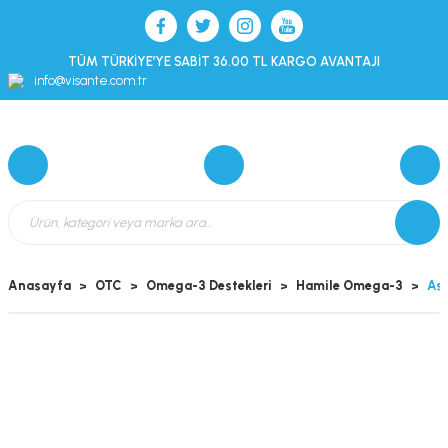
TÜM TÜRKİYE’YE SABİT 36.00 TL KARGO AVANTAJI
info@visante.com.tr
Anasayfa
OTC
Omega-3 Destekleri
Hamile Omega-3
Ass