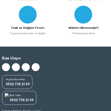
İade ve Değişim Fırsatı
Müşteri Memnuniyeti
7 İş günü içerisinde iade ve değişim
%100 olumlu geri dönüş
Bize Ulaşın
Müşteri Hizmetleri
0532 735 21 09
Bize Yazın
0532 735 21 09
Çalışma Günleri :
Pazartesi-Cuma