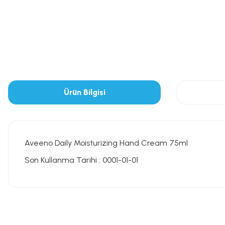
Ürün Bilgisi
Aveeno Daily Moisturizing Hand Cream 75ml
Son Kullanma Tarihi : 0001-01-01
Bu ürünün fiyat bilgisi, resim, ürün açıklamalarında ve diğer konularda
Görüş ve önerileriniz için teşekkür ederiz.