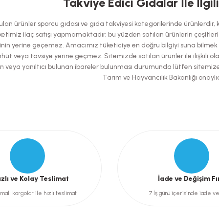
Takviye Edici Gıdalar İle İlgil
Bu ürüne ilk yorumu siz yapın!
an ürünler sporcu gıdası ve gıda takviyesi kategorilerinde ürünlerdir, kes
Yorum Yaz
etimiz ilaç satışı yapmamaktadır, bu yüzden satılan ürünlerin çeşitleri has
nin yerine geçemez. Amacımız tüketiciye en doğru bilgiyi suna bilmek ol
hüt veya tavsiye yerine geçmez. Sitemizde satılan ürünler ile ilişkili ol
şılan veya yanıltıcı bulunan ibareler bulunması durumunda lütfen sitemiz
Tarım ve Hayvancılık Bakanlığı onaylıd
Gönder
ızlı ve Kolay Teslimat
İade ve Değişim Fı
malı kargolar ile hızlı teslimat
7 İş günü içerisinde iade v