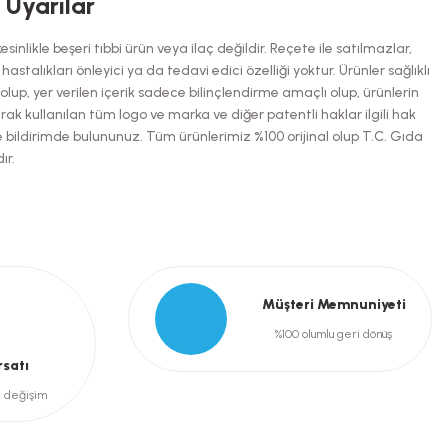
i Uyarılar
inlikle beşeri tıbbi ürün veya ilaç değildir. Reçete ile satılmazlar,
talıkları önleyici ya da tedavi edici özelliği yoktur. Ürünler sağlıklı
up, yer verilen içerik sadece bilinçlendirme amaçlı olup, ürünlerin
arak kullanılan tüm logo ve marka ve diğer patentli haklar ilgili hak
e bildirimde bulununuz. Tüm ürünlerimiz %100 orijinal olup T.C. Gıda
ır.
Müşteri Memnuniyeti
%100 olumlu geri dönüş
rsatı
e değişim