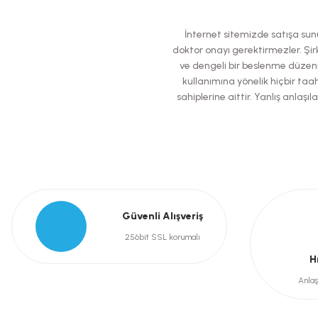
Ürün resmi kalitesiz, bozuk veya görüntülenemiyor.
İnternet sitemizde satışa sunul
Ürün açıklamasında eksik bilgiler bulunuyor.
doktor onayı gerektirmezler. Şirk
ve dengeli bir beslenme düzeni
Ürün bilgilerinde hatalar bulunuyor.
kullanımına yönelik hiçbir taah
Ürün fiyatı diğer sitelerden daha pahalı.
sahiplerine aittir. Yanlış anla
Bu ürüne benzer farklı alternatifler olmalı.
Güvenli Alışveriş
256bit SSL korumalı
H
Anlaş