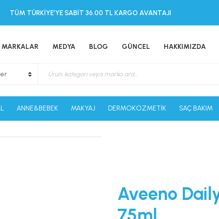
TÜM TÜRKİYE’YE SABİT 36.00 TL KARGO AVANTAJI
MARKALAR
MEDYA
BLOG
GÜNCEL
HAKKIMIZDA
L
ANNE&BEBEK
MAKYAJ
DERMOKOZMETİK
SAÇ BAKIM
Aveeno Dail
75ml