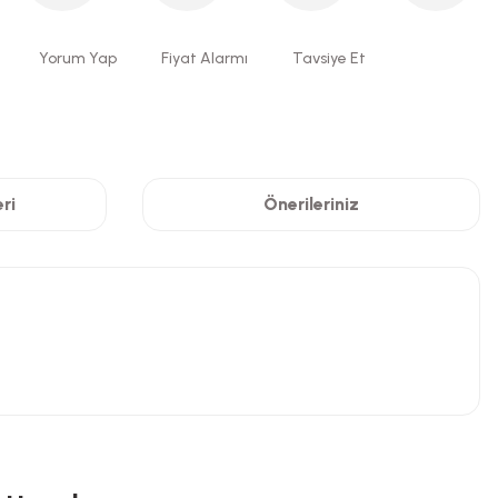
Yorum Yap
Fiyat Alarmı
Tavsiye Et
ri
Önerileriniz
niz.