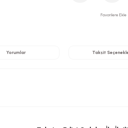
Yorumlar
Taksit Seçenekle
 yetersiz gördüğünüz noktaları öneri formunu kullanarak tarafımıza iletebilirsi