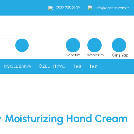
0532 735 21 09
info@visante.com.tr
Giriş Yap
Sepetim
Favorilerim
KİŞİSEL BAKIM
ÖZEL İHTİYAÇ
Test
Test
y Moisturizing Hand Cream