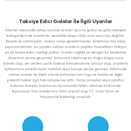
Bu ürünün fiyat bilgisi, resim, ürün açıklamalarında ve diğer konularda
yetersiz gördüğünüz noktaları öneri formunu kullanarak tarafımıza
iletebilirsiniz.
Takviye Edici Gıdalar İle İlgili Uyarılar
Görüş ve önerileriniz için teşekkür ederiz.
İnternet sitemizde satışa sunulan ürünler sporcu gıdası ve gıda takviyesi
kategorilerinde ürünlerdir, kesinlikle beşeri tıbbi ürün veya ilaç değildir.
Ürün resmi kalitesiz, bozuk veya görüntülenemiyor.
Reçete ile satılmazlar, doktor onayı gerektirmezler. Şirketimiz ilaç satışı
yapmamaktadır, bu yüzden satılan ürünlerin çeşitleri hastalıkları önleyici
Ürün açıklamasında eksik bilgiler bulunuyor.
ya da tedavi edici özelliği yoktur. Ürünler sağlıklı ve dengeli bir beslenme
Ürün bilgilerinde hatalar bulunuyor.
düzeninin yerine geçemez. Amacımız tüketiciye en doğru bilgiyi suna
bilmek olup, yer verilen içerik sadece bilinçlendirme amaçlı olup, ürünlerin
Ürün fiyatı diğer sitelerden daha pahalı.
kullanımına yönelik hiçbir taahhüt veya tavsiye yerine geçmez. Sitemizde
Bu ürüne benzer farklı alternatifler olmalı.
satılan ürünler ile ilişkili olarak kullanılan tüm logo ve marka ve diğer
patentli haklar ilgili hak sahiplerine aittir. Yanlış anlaşılan veya yanıltıcı
bulunan ibareler bulunması durumunda lütfen sitemize bildirimde
bulununuz. Tüm ürünlerimiz %100 orijinal olup T.C. Gıda Tarım ve
Hayvancılık Bakanlığı onaylıdır.
Gönder