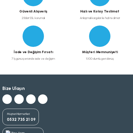
Güvenli Alışveriş
Hızlı ve Kolay Teslimat
256bit SSL korumalı
Anlaşmalı kargolar ile hızlı teslimat
İade ve Değişim Fırsatı
Müşteri Memnuniyeti
7 İş günü içerisinde iade ve değişim
%100 olumlu geri dönüş
Bize Ulaşın
Müşteri Hizmetleri
0532 735 21 09
Bize Yazın