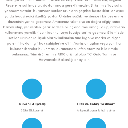
Ürün resmi kalitesiz, bozuk veya görüntülenemiyor.
Reçete ile satılmazlar, doktor onayı gerektirmezler. Şirketimiz ilaç satışı
yapmamaktadır, bu yüzden satılan ürünlerin çeşitleri hastalıkları önleyici
Ürün açıklamasında eksik bilgiler bulunuyor.
ya da tedavi edici özelliği yoktur. Ürünler sağlıklı ve dengeli bir beslenme
Ürün bilgilerinde hatalar bulunuyor.
düzeninin yerine geçemez. Amacımız tüketiciye en doğru bilgiyi suna
bilmek olup, yer verilen içerik sadece bilinçlendirme amaçlı olup, ürünlerin
Ürün fiyatı diğer sitelerden daha pahalı.
kullanımına yönelik hiçbir taahhüt veya tavsiye yerine geçmez. Sitemizde
Bu ürüne benzer farklı alternatifler olmalı.
satılan ürünler ile ilişkili olarak kullanılan tüm logo ve marka ve diğer
patentli haklar ilgili hak sahiplerine aittir. Yanlış anlaşılan veya yanıltıcı
bulunan ibareler bulunması durumunda lütfen sitemize bildirimde
bulununuz. Tüm ürünlerimiz %100 orijinal olup T.C. Gıda Tarım ve
Hayvancılık Bakanlığı onaylıdır.
Gönder
Güvenli Alışveriş
Hızlı ve Kolay Teslimat
256bit SSL korumalı
Anlaşmalı kargolar ile hızlı teslimat