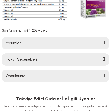
Son Kullanma Tarihi : 2027-05-01
Yorumlar
Taksit Seçenekleri
Bu ürüne ilk yorumu siz yapın!
Önerileriniz
Yorum Yaz
Bu ürünün fiyat bilgisi, resim, ürün açıklamalarında ve diğer konularda
yetersiz gördüğünüz noktaları öneri formunu kullanarak tarafımıza
iletebilirsiniz.
Takviye Edici Gıdalar İle İlgili Uyarılar
Görüş ve önerileriniz için teşekkür ederiz.
İnternet sitemizde satışa sunulan ürünler sporcu gıdası ve gıda takviyesi
kategorilerinde ürünlerdir, kesinlikle beşeri tıbbi ürün veya ilaç değildir.