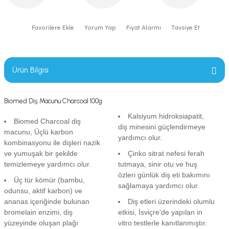
Yorum Yap
Fiyat Alarmı
Tavsiye Et
Ürün Bilgisi
Biomed Diş Macunu Charcoal 100g
Kalsiyum hidroksiapatit,
Biomed Charcoal diş
diş minesini güçlendirmeye
macunu, Üçlü karbon
yardımcı olur.
kombinasyonu ile dişleri nazik
ve yumuşak bir şekilde
Çinko sitrat nefesi ferah
temizlemeye yardımcı olur.
tutmaya, sinir otu ve huş
özleri günlük diş eti bakımını
Üç tür kömür (bambu,
sağlamaya yardımcı olur.
odunsu, aktif karbon) ve
ananas içeriğinde bulunan
Diş etleri üzerindeki olumlu
bromelain enzimi, diş
etkisi, İsviçre'de yapılan in
yüzeyinde oluşan plağı
vitro testlerle kanıtlanmıştır.