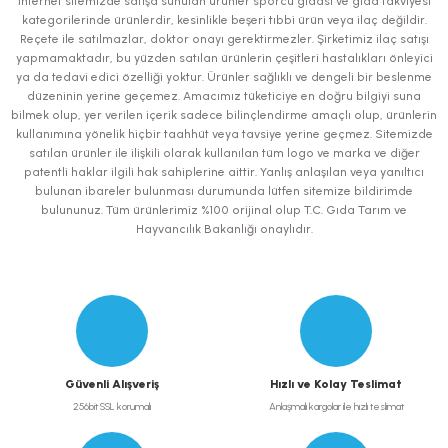
İnternet sitemizde satışa sunulan ürünler sporcu gıdası ve gıda takviyesi
kategorilerinde ürünlerdir, kesinlikle beşeri tıbbi ürün veya ilaç değildir.
Ürün resmi kalitesiz, bozuk veya görüntülenemiyor.
Reçete ile satılmazlar, doktor onayı gerektirmezler. Şirketimiz ilaç satışı
yapmamaktadır, bu yüzden satılan ürünlerin çeşitleri hastalıkları önleyici
Ürün açıklamasında eksik bilgiler bulunuyor.
ya da tedavi edici özelliği yoktur. Ürünler sağlıklı ve dengeli bir beslenme
Ürün bilgilerinde hatalar bulunuyor.
düzeninin yerine geçemez. Amacımız tüketiciye en doğru bilgiyi suna
bilmek olup, yer verilen içerik sadece bilinçlendirme amaçlı olup, ürünlerin
Ürün fiyatı diğer sitelerden daha pahalı.
kullanımına yönelik hiçbir taahhüt veya tavsiye yerine geçmez. Sitemizde
Bu ürüne benzer farklı alternatifler olmalı.
satılan ürünler ile ilişkili olarak kullanılan tüm logo ve marka ve diğer
patentli haklar ilgili hak sahiplerine aittir. Yanlış anlaşılan veya yanıltıcı
bulunan ibareler bulunması durumunda lütfen sitemize bildirimde
bulununuz. Tüm ürünlerimiz %100 orijinal olup T.C. Gıda Tarım ve
Hayvancılık Bakanlığı onaylıdır.
Gönder
Güvenli Alışveriş
Hızlı ve Kolay Teslimat
256bit SSL korumalı
Anlaşmalı kargolar ile hızlı teslimat