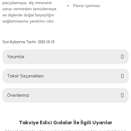
parçalamaya, diş minesine
Florür içermez.
zarar vermeden temizlemeye
ve dişlerde doğal beyazlığın
sağlanmasına yardımcı olur.
Son Kullanma Tarihi : 0001-01-01
Yorumlar
Taksit Seçenekleri
Bu ürüne ilk yorumu siz yapın!
Önerileriniz
Yorum Yaz
Bu ürünün fiyat bilgisi, resim, ürün açıklamalarında ve diğer konularda
yetersiz gördüğünüz noktaları öneri formunu kullanarak tarafımıza
iletebilirsiniz.
Takviye Edici Gıdalar İle İlgili Uyarılar
Görüş ve önerileriniz için teşekkür ederiz.