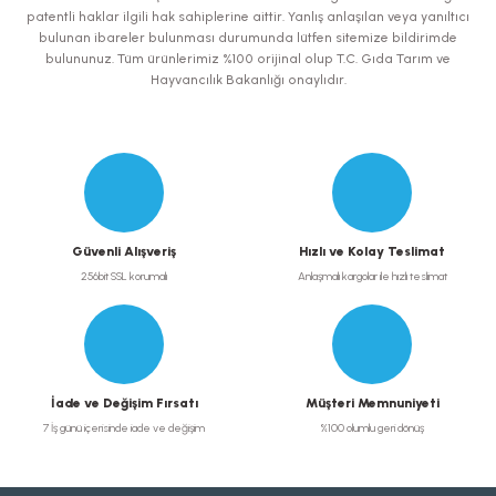
patentli haklar ilgili hak sahiplerine aittir. Yanlış anlaşılan veya yanıltıcı
bulunan ibareler bulunması durumunda lütfen sitemize bildirimde
bulununuz. Tüm ürünlerimiz %100 orijinal olup T.C. Gıda Tarım ve
Hayvancılık Bakanlığı onaylıdır.
Gönder
Güvenli Alışveriş
Hızlı ve Kolay Teslimat
256bit SSL korumalı
Anlaşmalı kargolar ile hızlı teslimat
İade ve Değişim Fırsatı
Müşteri Memnuniyeti
7 İş günü içerisinde iade ve değişim
%100 olumlu geri dönüş