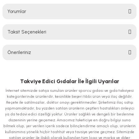
Yorumlar
Taksit Seçenekleri
Bu ürüne ilk yorumu siz yapın!
Önerileriniz
Yorum Yaz
Bu ürünün fiyat bilgisi, resim, ürün açıklamalarında ve diğer konularda
yetersiz gördüğünüz noktaları öneri formunu kullanarak tarafımıza
iletebilirsiniz.
Takviye Edici Gıdalar İle İlgili Uyarılar
Görüş ve önerileriniz için teşekkür ederiz.
İnternet sitemizde satışa sunulan ürünler sporcu gıdası ve gıda takviyesi
kategorilerinde ürünlerdir, kesinlikle beşeri tıbbi ürün veya ilaç değildir.
Ürün resmi kalitesiz, bozuk veya görüntülenemiyor.
Reçete ile satılmazlar, doktor onayı gerektirmezler. Şirketimiz ilaç satışı
yapmamaktadır, bu yüzden satılan ürünlerin çeşitleri hastalıkları önleyici
Ürün açıklamasında eksik bilgiler bulunuyor.
ya da tedavi edici özelliği yoktur. Ürünler sağlıklı ve dengeli bir beslenme
Ürün bilgilerinde hatalar bulunuyor.
düzeninin yerine geçemez. Amacımız tüketiciye en doğru bilgiyi suna
bilmek olup, yer verilen içerik sadece bilinçlendirme amaçlı olup, ürünlerin
Ürün fiyatı diğer sitelerden daha pahalı.
kullanımına yönelik hiçbir taahhüt veya tavsiye yerine geçmez. Sitemizde
Bu ürüne benzer farklı alternatifler olmalı.
satılan ürünler ile ilişkili olarak kullanılan tüm logo ve marka ve diğer