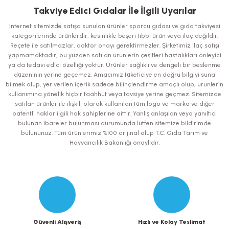
iletebilirsiniz.
Takviye Edici Gıdalar İle İlgili Uyarılar
Görüş ve önerileriniz için teşekkür ederiz.
İnternet sitemizde satışa sunulan ürünler sporcu gıdası ve gıda takviyesi
kategorilerinde ürünlerdir, kesinlikle beşeri tıbbi ürün veya ilaç değildir.
Ürün resmi kalitesiz, bozuk veya görüntülenemiyor.
Reçete ile satılmazlar, doktor onayı gerektirmezler. Şirketimiz ilaç satışı
yapmamaktadır, bu yüzden satılan ürünlerin çeşitleri hastalıkları önleyici
Ürün açıklamasında eksik bilgiler bulunuyor.
ya da tedavi edici özelliği yoktur. Ürünler sağlıklı ve dengeli bir beslenme
Ürün bilgilerinde hatalar bulunuyor.
düzeninin yerine geçemez. Amacımız tüketiciye en doğru bilgiyi suna
bilmek olup, yer verilen içerik sadece bilinçlendirme amaçlı olup, ürünlerin
Ürün fiyatı diğer sitelerden daha pahalı.
kullanımına yönelik hiçbir taahhüt veya tavsiye yerine geçmez. Sitemizde
Bu ürüne benzer farklı alternatifler olmalı.
satılan ürünler ile ilişkili olarak kullanılan tüm logo ve marka ve diğer
patentli haklar ilgili hak sahiplerine aittir. Yanlış anlaşılan veya yanıltıcı
bulunan ibareler bulunması durumunda lütfen sitemize bildirimde
bulununuz. Tüm ürünlerimiz %100 orijinal olup T.C. Gıda Tarım ve
Hayvancılık Bakanlığı onaylıdır.
Gönder
Güvenli Alışveriş
Hızlı ve Kolay Teslimat