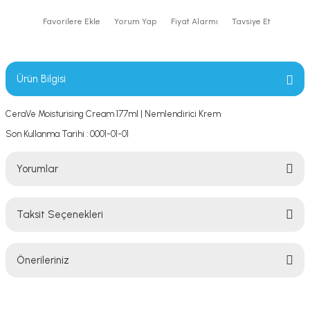
Yorum Yap
Fiyat Alarmı
Tavsiye Et
Ürün Bilgisi
CeraVe Moisturising Cream 177ml | Nemlendirici Krem
Son Kullanma Tarihi : 0001-01-01
Yorumlar
Taksit Seçenekleri
Bu ürüne ilk yorumu siz yapın!
Önerileriniz
Yorum Yaz
Bu ürünün fiyat bilgisi, resim, ürün açıklamalarında ve diğer konularda
yetersiz gördüğünüz noktaları öneri formunu kullanarak tarafımıza