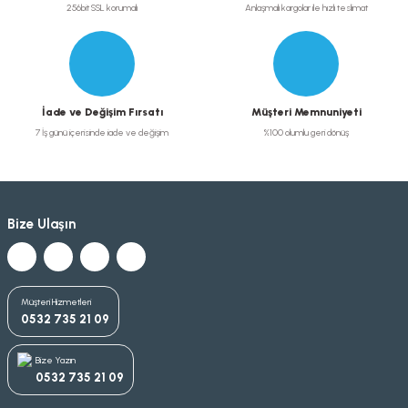
256bit SSL korumalı
Anlaşmalı kargolar ile hızlı teslimat
İade ve Değişim Fırsatı
Müşteri Memnuniyeti
7 İş günü içerisinde iade ve değişim
%100 olumlu geri dönüş
Bize Ulaşın
Müşteri Hizmetleri
0532 735 21 09
Bize Yazın
0532 735 21 09