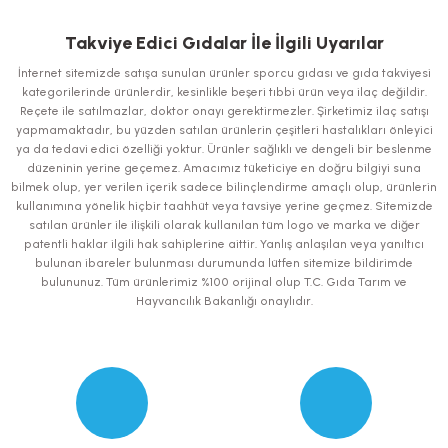
Bu ürünün fiyat bilgisi, resim, ürün açıklamalarında ve diğer konularda
yetersiz gördüğünüz noktaları öneri formunu kullanarak tarafımıza
iletebilirsiniz.
Takviye Edici Gıdalar İle İlgili Uyarılar
Görüş ve önerileriniz için teşekkür ederiz.
İnternet sitemizde satışa sunulan ürünler sporcu gıdası ve gıda takviyesi
kategorilerinde ürünlerdir, kesinlikle beşeri tıbbi ürün veya ilaç değildir.
Ürün resmi kalitesiz, bozuk veya görüntülenemiyor.
Reçete ile satılmazlar, doktor onayı gerektirmezler. Şirketimiz ilaç satışı
yapmamaktadır, bu yüzden satılan ürünlerin çeşitleri hastalıkları önleyici
Ürün açıklamasında eksik bilgiler bulunuyor.
ya da tedavi edici özelliği yoktur. Ürünler sağlıklı ve dengeli bir beslenme
Ürün bilgilerinde hatalar bulunuyor.
düzeninin yerine geçemez. Amacımız tüketiciye en doğru bilgiyi suna
bilmek olup, yer verilen içerik sadece bilinçlendirme amaçlı olup, ürünlerin
Ürün fiyatı diğer sitelerden daha pahalı.
kullanımına yönelik hiçbir taahhüt veya tavsiye yerine geçmez. Sitemizde
Bu ürüne benzer farklı alternatifler olmalı.
satılan ürünler ile ilişkili olarak kullanılan tüm logo ve marka ve diğer
patentli haklar ilgili hak sahiplerine aittir. Yanlış anlaşılan veya yanıltıcı
bulunan ibareler bulunması durumunda lütfen sitemize bildirimde
bulununuz. Tüm ürünlerimiz %100 orijinal olup T.C. Gıda Tarım ve
Hayvancılık Bakanlığı onaylıdır.
Gönder