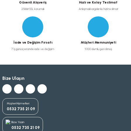
Güvenli Alışveriş
Hızlı ve Kolay Teslimat
256bit SSL korumalı
Anlaşmalı kargolar ile hızlı teslimat
İade ve Değişim Fırsatı
Müşteri Memnuniyeti
7 İş günü içerisinde iade ve değişim
%100 olumlu geri dönüş
Bize Ulaşın
Müşteri Hizmetleri
0532 735 21 09
Bize Yazın
0532 735 21 09