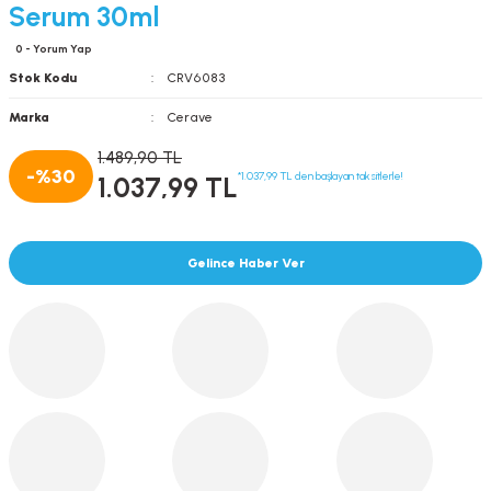
Serum 30ml
0 - Yorum Yap
Stok Kodu
CRV6083
Marka
Cerave
1.489,90 TL
-%30
*1.037,99 TL den başlayan taksitlerle!
1.037,99 TL
Gelince Haber Ver