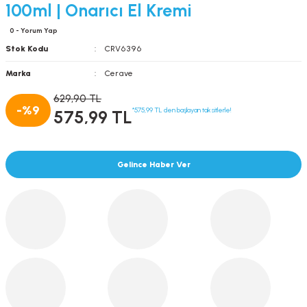
100ml | Onarıcı El Kremi
0 - Yorum Yap
Stok Kodu
CRV6396
Marka
Cerave
629,90 TL
-%9
*575,99 TL den başlayan taksitlerle!
575,99 TL
Gelince Haber Ver