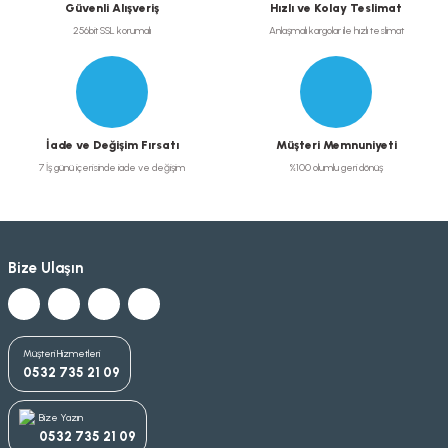
Güvenli Alışveriş
Hızlı ve Kolay Teslimat
256bit SSL korumalı
Anlaşmalı kargolar ile hızlı teslimat
İade ve Değişim Fırsatı
Müşteri Memnuniyeti
7 İş günü içerisinde iade ve değişim
%100 olumlu geri dönüş
Bize Ulaşın
Müşteri Hizmetleri
0532 735 21 09
Bize Yazın
0532 735 21 09