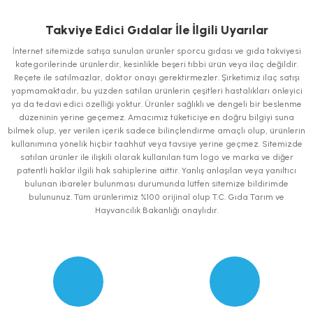
Bu ürünün fiyat bilgisi, resim, ürün açıklamalarında ve diğer konularda
yetersiz gördüğünüz noktaları öneri formunu kullanarak tarafımıza
iletebilirsiniz.
Takviye Edici Gıdalar İle İlgili Uyarılar
Görüş ve önerileriniz için teşekkür ederiz.
İnternet sitemizde satışa sunulan ürünler sporcu gıdası ve gıda takviyesi
kategorilerinde ürünlerdir, kesinlikle beşeri tıbbi ürün veya ilaç değildir.
Ürün resmi kalitesiz, bozuk veya görüntülenemiyor.
Reçete ile satılmazlar, doktor onayı gerektirmezler. Şirketimiz ilaç satışı
yapmamaktadır, bu yüzden satılan ürünlerin çeşitleri hastalıkları önleyici
Ürün açıklamasında eksik bilgiler bulunuyor.
ya da tedavi edici özelliği yoktur. Ürünler sağlıklı ve dengeli bir beslenme
Ürün bilgilerinde hatalar bulunuyor.
düzeninin yerine geçemez. Amacımız tüketiciye en doğru bilgiyi suna
bilmek olup, yer verilen içerik sadece bilinçlendirme amaçlı olup, ürünlerin
Ürün fiyatı diğer sitelerden daha pahalı.
kullanımına yönelik hiçbir taahhüt veya tavsiye yerine geçmez. Sitemizde
Bu ürüne benzer farklı alternatifler olmalı.
satılan ürünler ile ilişkili olarak kullanılan tüm logo ve marka ve diğer
patentli haklar ilgili hak sahiplerine aittir. Yanlış anlaşılan veya yanıltıcı
bulunan ibareler bulunması durumunda lütfen sitemize bildirimde
bulununuz. Tüm ürünlerimiz %100 orijinal olup T.C. Gıda Tarım ve
Hayvancılık Bakanlığı onaylıdır.
Gönder