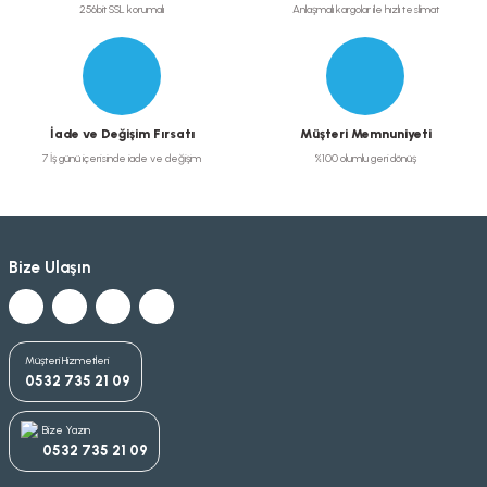
256bit SSL korumalı
Anlaşmalı kargolar ile hızlı teslimat
İade ve Değişim Fırsatı
Müşteri Memnuniyeti
7 İş günü içerisinde iade ve değişim
%100 olumlu geri dönüş
Bize Ulaşın
Müşteri Hizmetleri
0532 735 21 09
Bize Yazın
0532 735 21 09