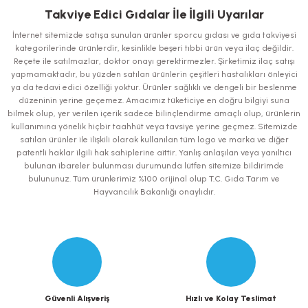
iletebilirsiniz.
Takviye Edici Gıdalar İle İlgili Uyarılar
Görüş ve önerileriniz için teşekkür ederiz.
İnternet sitemizde satışa sunulan ürünler sporcu gıdası ve gıda takviyesi
kategorilerinde ürünlerdir, kesinlikle beşeri tıbbi ürün veya ilaç değildir.
Ürün resmi kalitesiz, bozuk veya görüntülenemiyor.
Reçete ile satılmazlar, doktor onayı gerektirmezler. Şirketimiz ilaç satışı
yapmamaktadır, bu yüzden satılan ürünlerin çeşitleri hastalıkları önleyici
Ürün açıklamasında eksik bilgiler bulunuyor.
ya da tedavi edici özelliği yoktur. Ürünler sağlıklı ve dengeli bir beslenme
Ürün bilgilerinde hatalar bulunuyor.
düzeninin yerine geçemez. Amacımız tüketiciye en doğru bilgiyi suna
bilmek olup, yer verilen içerik sadece bilinçlendirme amaçlı olup, ürünlerin
Ürün fiyatı diğer sitelerden daha pahalı.
kullanımına yönelik hiçbir taahhüt veya tavsiye yerine geçmez. Sitemizde
Bu ürüne benzer farklı alternatifler olmalı.
satılan ürünler ile ilişkili olarak kullanılan tüm logo ve marka ve diğer
patentli haklar ilgili hak sahiplerine aittir. Yanlış anlaşılan veya yanıltıcı
bulunan ibareler bulunması durumunda lütfen sitemize bildirimde
bulununuz. Tüm ürünlerimiz %100 orijinal olup T.C. Gıda Tarım ve
Hayvancılık Bakanlığı onaylıdır.
Gönder
Güvenli Alışveriş
Hızlı ve Kolay Teslimat