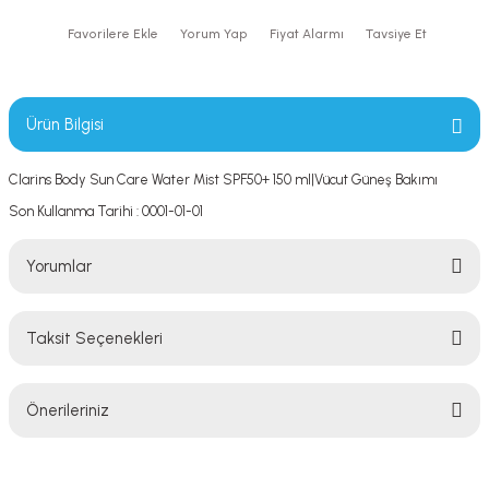
Yorum Yap
Fiyat Alarmı
Tavsiye Et
Ürün Bilgisi
Clarins Body Sun Care Water Mist SPF50+ 150 ml|Vücut Güneş Bakımı
Son Kullanma Tarihi : 0001-01-01
Yorumlar
Taksit Seçenekleri
Bu ürüne ilk yorumu siz yapın!
Önerileriniz
Yorum Yaz
Bu ürünün fiyat bilgisi, resim, ürün açıklamalarında ve diğer konularda
yetersiz gördüğünüz noktaları öneri formunu kullanarak tarafımıza