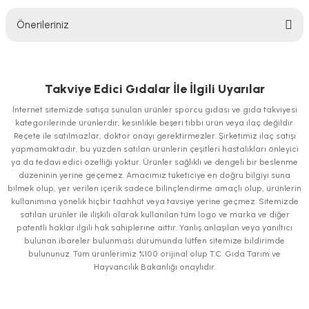
Önerileriniz
Yorum Yaz
Bu ürünün fiyat bilgisi, resim, ürün açıklamalarında ve diğer konularda
yetersiz gördüğünüz noktaları öneri formunu kullanarak tarafımıza
iletebilirsiniz.
Takviye Edici Gıdalar İle İlgili Uyarılar
Görüş ve önerileriniz için teşekkür ederiz.
İnternet sitemizde satışa sunulan ürünler sporcu gıdası ve gıda takviyesi
kategorilerinde ürünlerdir, kesinlikle beşeri tıbbi ürün veya ilaç değildir.
Ürün resmi kalitesiz, bozuk veya görüntülenemiyor.
Reçete ile satılmazlar, doktor onayı gerektirmezler. Şirketimiz ilaç satışı
yapmamaktadır, bu yüzden satılan ürünlerin çeşitleri hastalıkları önleyici
Ürün açıklamasında eksik bilgiler bulunuyor.
ya da tedavi edici özelliği yoktur. Ürünler sağlıklı ve dengeli bir beslenme
Ürün bilgilerinde hatalar bulunuyor.
düzeninin yerine geçemez. Amacımız tüketiciye en doğru bilgiyi suna
bilmek olup, yer verilen içerik sadece bilinçlendirme amaçlı olup, ürünlerin
Ürün fiyatı diğer sitelerden daha pahalı.
kullanımına yönelik hiçbir taahhüt veya tavsiye yerine geçmez. Sitemizde
Bu ürüne benzer farklı alternatifler olmalı.
satılan ürünler ile ilişkili olarak kullanılan tüm logo ve marka ve diğer
patentli haklar ilgili hak sahiplerine aittir. Yanlış anlaşılan veya yanıltıcı
bulunan ibareler bulunması durumunda lütfen sitemize bildirimde
bulununuz. Tüm ürünlerimiz %100 orijinal olup T.C. Gıda Tarım ve
Hayvancılık Bakanlığı onaylıdır.
Gönder