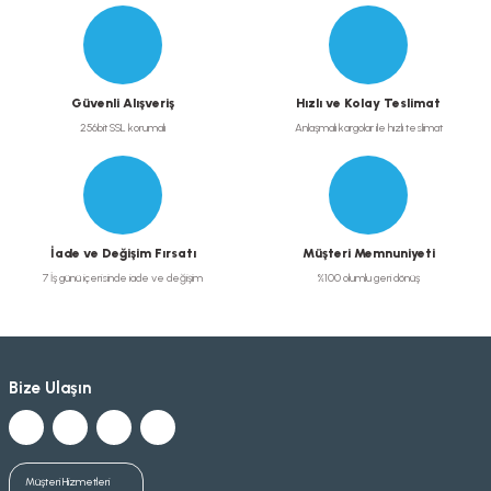
Güvenli Alışveriş
Hızlı ve Kolay Teslimat
256bit SSL korumalı
Anlaşmalı kargolar ile hızlı teslimat
İade ve Değişim Fırsatı
Müşteri Memnuniyeti
7 İş günü içerisinde iade ve değişim
%100 olumlu geri dönüş
Bize Ulaşın
Müşteri Hizmetleri