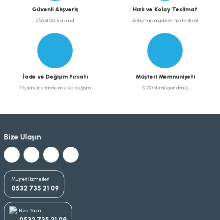
Güvenli Alışveriş
Hızlı ve Kolay Teslimat
256bit SSL korumalı
Anlaşmalı kargolar ile hızlı teslimat
İade ve Değişim Fırsatı
Müşteri Memnuniyeti
7 İş günü içerisinde iade ve değişim
%100 olumlu geri dönüş
Bize Ulaşın
Müşteri Hizmetleri
0532 735 21 09
Bize Yazın
0532 735 21 09