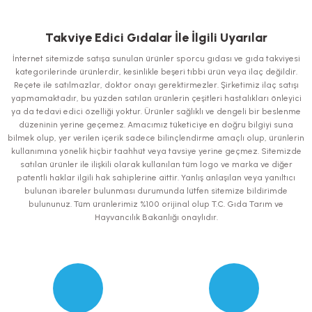
Bu ürünün fiyat bilgisi, resim, ürün açıklamalarında ve diğer konularda
yetersiz gördüğünüz noktaları öneri formunu kullanarak tarafımıza
iletebilirsiniz.
Takviye Edici Gıdalar İle İlgili Uyarılar
Görüş ve önerileriniz için teşekkür ederiz.
İnternet sitemizde satışa sunulan ürünler sporcu gıdası ve gıda takviyesi
kategorilerinde ürünlerdir, kesinlikle beşeri tıbbi ürün veya ilaç değildir.
Ürün resmi kalitesiz, bozuk veya görüntülenemiyor.
Reçete ile satılmazlar, doktor onayı gerektirmezler. Şirketimiz ilaç satışı
yapmamaktadır, bu yüzden satılan ürünlerin çeşitleri hastalıkları önleyici
Ürün açıklamasında eksik bilgiler bulunuyor.
ya da tedavi edici özelliği yoktur. Ürünler sağlıklı ve dengeli bir beslenme
Ürün bilgilerinde hatalar bulunuyor.
düzeninin yerine geçemez. Amacımız tüketiciye en doğru bilgiyi suna
bilmek olup, yer verilen içerik sadece bilinçlendirme amaçlı olup, ürünlerin
Ürün fiyatı diğer sitelerden daha pahalı.
kullanımına yönelik hiçbir taahhüt veya tavsiye yerine geçmez. Sitemizde
Bu ürüne benzer farklı alternatifler olmalı.
satılan ürünler ile ilişkili olarak kullanılan tüm logo ve marka ve diğer
patentli haklar ilgili hak sahiplerine aittir. Yanlış anlaşılan veya yanıltıcı
bulunan ibareler bulunması durumunda lütfen sitemize bildirimde
bulununuz. Tüm ürünlerimiz %100 orijinal olup T.C. Gıda Tarım ve
Hayvancılık Bakanlığı onaylıdır.
Gönder