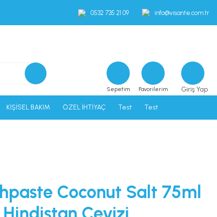
0532 735 21 09
info@visante.com.tr
Giriş Yap
Sepetim
Favorilerim
KİŞİSEL BAKIM
ÖZEL İHTİYAÇ
Test
Test
hpaste Coconut Salt 75ml
 Hindistan Cevizi