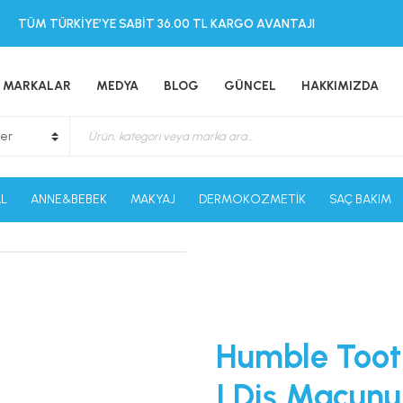
TÜM TÜRKİYE’YE SABİT 36.00 TL KARGO AVANTAJI
MARKALAR
MEDYA
BLOG
GÜNCEL
HAKKIMIZDA
L
ANNE&BEBEK
MAKYAJ
DERMOKOZMETİK
SAÇ BAKIM
Humble Toot
| Diş Macunu