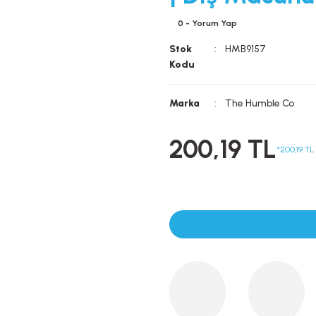
0 - Yorum Yap
Stok
HMB9157
Kodu
Marka
The Humble Co
200,19 TL
*200,19 TL