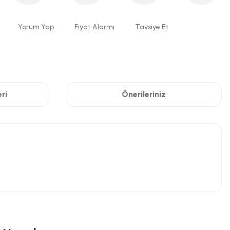
Yorum Yap
Fiyat Alarmı
Tavsiye Et
ri
Önerileriniz
niz.