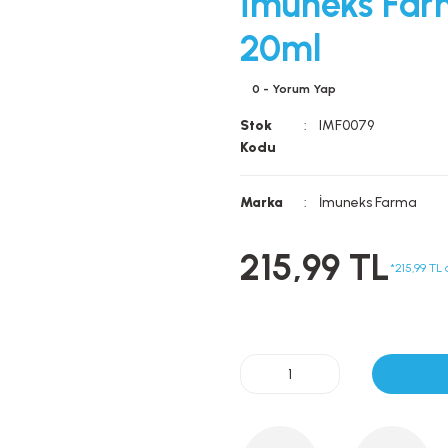
İmuneks Far
20ml
0 - Yorum Yap
Stok
IMF0079
Kodu
Marka
İmuneks Farma
215,99 TL
*215,99 TL 