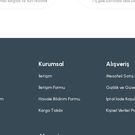
malı kargolar ile hızlı teslimat
7 İş günü içerisinde iade v
Kurumsal
Alışveriş
İletişim
Mesafeli Satış
İletişim Formu
Gizlilik ve Güve
um
Havale Bildirim Formu
İptal İade Koşul
Kargo Takibi
Kişisel Veriler Po