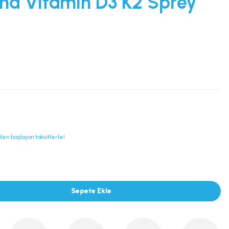
ma Vitamin D3 K2 Sprey
den başlayan taksitlerle!
Sepete Ekle