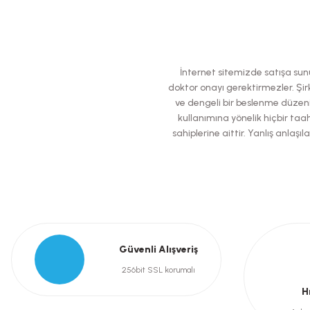
Bu ürünün fiyat bilgisi, resim, ürün açıklamalarında ve diğer konularda
Görüş ve önerileriniz için teşekkür ederiz.
Ürün resmi kalitesiz, bozuk veya görüntülenemiyor.
İnternet sitemizde satışa sunul
Ürün açıklamasında eksik bilgiler bulunuyor.
doktor onayı gerektirmezler. Şirk
ve dengeli bir beslenme düzeni
Ürün bilgilerinde hatalar bulunuyor.
kullanımına yönelik hiçbir taah
Ürün fiyatı diğer sitelerden daha pahalı.
sahiplerine aittir. Yanlış anla
Bu ürüne benzer farklı alternatifler olmalı.
Güvenli Alışveriş
256bit SSL korumalı
H