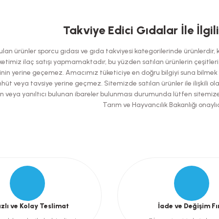
 yetersiz gördüğünüz noktaları öneri formunu kullanarak tarafımıza iletebilirsi
Takviye Edici Gıdalar İle İlgil
Bu ürüne ilk yorumu siz yapın!
an ürünler sporcu gıdası ve gıda takviyesi kategorilerinde ürünlerdir, kes
Yorum Yaz
etimiz ilaç satışı yapmamaktadır, bu yüzden satılan ürünlerin çeşitleri has
nin yerine geçemez. Amacımız tüketiciye en doğru bilgiyi suna bilmek ol
hüt veya tavsiye yerine geçmez. Sitemizde satılan ürünler ile ilişkili ol
şılan veya yanıltıcı bulunan ibareler bulunması durumunda lütfen sitemiz
Tarım ve Hayvancılık Bakanlığı onaylıd
Gönder
ızlı ve Kolay Teslimat
İade ve Değişim Fı