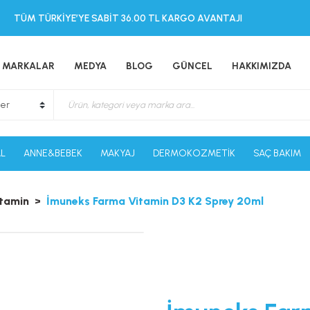
TÜM TÜRKİYE’YE SABİT 36.00 TL KARGO AVANTAJI
MARKALAR
MEDYA
BLOG
GÜNCEL
HAKKIMIZDA
L
ANNE&BEBEK
MAKYAJ
DERMOKOZMETİK
SAÇ BAKIM
itamin
İmuneks Farma Vitamin D3 K2 Sprey 20ml