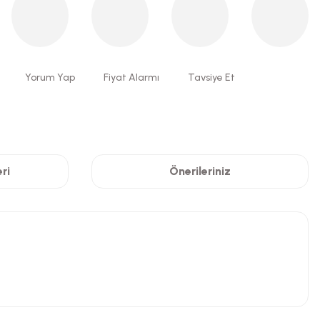
Yorum Yap
Fiyat Alarmı
Tavsiye Et
ri
Önerileriniz