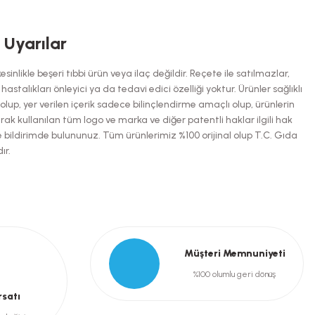
niz.
i Uyarılar
inlikle beşeri tıbbi ürün veya ilaç değildir. Reçete ile satılmazlar,
talıkları önleyici ya da tedavi edici özelliği yoktur. Ürünler sağlıklı
up, yer verilen içerik sadece bilinçlendirme amaçlı olup, ürünlerin
arak kullanılan tüm logo ve marka ve diğer patentli haklar ilgili hak
e bildirimde bulununuz. Tüm ürünlerimiz %100 orijinal olup T.C. Gıda
ır.
Müşteri Memnuniyeti
%100 olumlu geri dönüş
rsatı