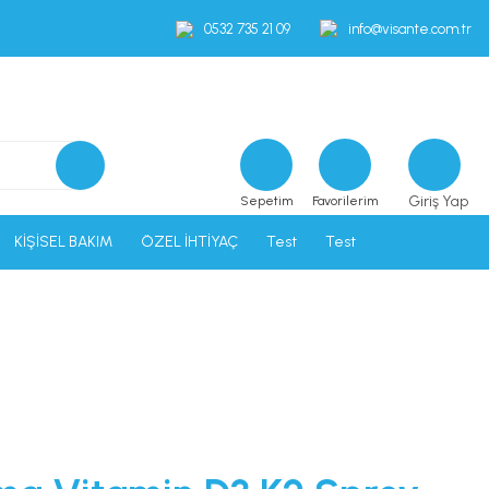
0532 735 21 09
info@visante.com.tr
Giriş Yap
Sepetim
Favorilerim
KİŞİSEL BAKIM
ÖZEL İHTİYAÇ
Test
Test