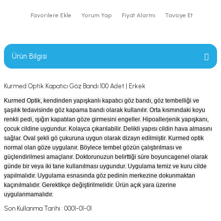
Yorum Yap
Fiyat Alarmı
Tavsiye Et
Ürün Bilgisi
Kurmed Optik Kapatıcı Göz Bandı 100 Adet | Erkek
Kurmed Optik, kendinden yapışkanlı kapatıcı göz bandı, göz tembelliği ve
şaşılık tedavisinde göz kapama bandı olarak kullanılır. Orta kısmındaki koyu
renkli pedi, ışığın kapatılan göze girmesini engeller. Hipoallerjenik yapışkanı,
çocuk cildine uygundur. Kolayca çıkarılabilir. Delikli yapısı cildin hava almasını
sağlar. Oval şekli gö çukuruna uygun olarak dizayn edilmiştir. Kurmed optik
normal olan göze uygulanır. Böylece tembel gözün çalıştırılması ve
güçlendirilmesi amaçlanır. Doktorunuzun belirttiği süre boyuncagenel olarak
günde bir veya iki tane kullanılması uygundur. Uygulama temiz ve kuru cilde
yapılmalıdır. Uygulama esnasında göz pedinin merkezine dokunmaktan
kaçınılmalıdır. Gerektikçe değiştirilmelidir. Ürün açık yara üzerine
uygulanmamalıdır.
Son Kullanma Tarihi : 0001-01-01