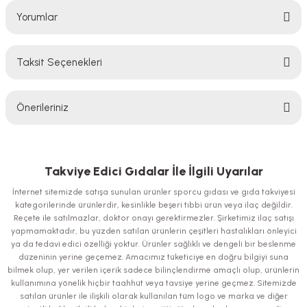
Yorumlar
Taksit Seçenekleri
Bu ürüne ilk yorumu siz yapın!
Önerileriniz
Yorum Yaz
Bu ürünün fiyat bilgisi, resim, ürün açıklamalarında ve diğer konularda
yetersiz gördüğünüz noktaları öneri formunu kullanarak tarafımıza
iletebilirsiniz.
Takviye Edici Gıdalar İle İlgili Uyarılar
Görüş ve önerileriniz için teşekkür ederiz.
İnternet sitemizde satışa sunulan ürünler sporcu gıdası ve gıda takviyesi
kategorilerinde ürünlerdir, kesinlikle beşeri tıbbi ürün veya ilaç değildir.
Ürün resmi kalitesiz, bozuk veya görüntülenemiyor.
Reçete ile satılmazlar, doktor onayı gerektirmezler. Şirketimiz ilaç satışı
yapmamaktadır, bu yüzden satılan ürünlerin çeşitleri hastalıkları önleyici
Ürün açıklamasında eksik bilgiler bulunuyor.
ya da tedavi edici özelliği yoktur. Ürünler sağlıklı ve dengeli bir beslenme
Ürün bilgilerinde hatalar bulunuyor.
düzeninin yerine geçemez. Amacımız tüketiciye en doğru bilgiyi suna
bilmek olup, yer verilen içerik sadece bilinçlendirme amaçlı olup, ürünlerin
Ürün fiyatı diğer sitelerden daha pahalı.
kullanımına yönelik hiçbir taahhüt veya tavsiye yerine geçmez. Sitemizde
Bu ürüne benzer farklı alternatifler olmalı.
satılan ürünler ile ilişkili olarak kullanılan tüm logo ve marka ve diğer