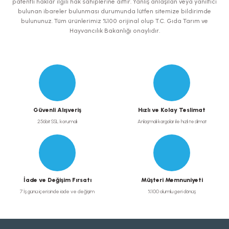
patentli haklar ilgili hak sahiplerine aittir. Yanlış anlaşılan veya yanıltıcı
bulunan ibareler bulunması durumunda lütfen sitemize bildirimde
bulununuz. Tüm ürünlerimiz %100 orijinal olup T.C. Gıda Tarım ve
Hayvancılık Bakanlığı onaylıdır.
Gönder
Güvenli Alışveriş
Hızlı ve Kolay Teslimat
256bit SSL korumalı
Anlaşmalı kargolar ile hızlı teslimat
İade ve Değişim Fırsatı
Müşteri Memnuniyeti
7 İş günü içerisinde iade ve değişim
%100 olumlu geri dönüş