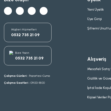
Yeni Üyelik
Üye Girişi
Şifremi Unutt
Müşteri Hizmetleri
0532 735 21 09
Bize Yazın
0532 735 21 09
Alışveriş
Mesafeli Satış
Çalışma Günleri :
Pazartesi-Cuma
Gizlilik ve Güve
Çalışma Saatleri :
09.00-18.00
İptal İade Koşul
Kişisel Veriler Po