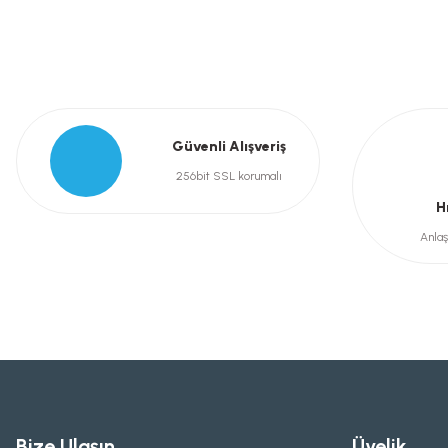
Güvenli Alışveriş
256bit SSL korumalı
H
Anlaş
Bize Ulaşın
Üyelik