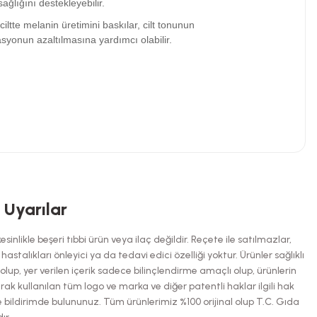
sağlığını destekleyebilir.
iltte melanin üretimini baskılar, cilt tonunun
onun azaltılmasına yardımcı olabilir.
niz.
i Uyarılar
inlikle beşeri tıbbi ürün veya ilaç değildir. Reçete ile satılmazlar,
talıkları önleyici ya da tedavi edici özelliği yoktur. Ürünler sağlıklı
up, yer verilen içerik sadece bilinçlendirme amaçlı olup, ürünlerin
arak kullanılan tüm logo ve marka ve diğer patentli haklar ilgili hak
e bildirimde bulununuz. Tüm ürünlerimiz %100 orijinal olup T.C. Gıda