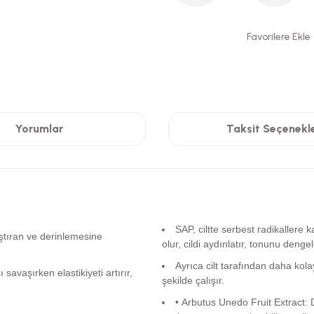
Yorumlar
Taksit Seçenekle
SAP, ciltte serbest radikallere 
aştıran ve derinlemesine
olur, cildi aydınlatır, tonunu denge
Ayrıca cilt tarafından daha kolay
 savaşırken elastikiyeti artırır,
şekilde çalışır.
• Arbutus Unedo Fruit Extract: D