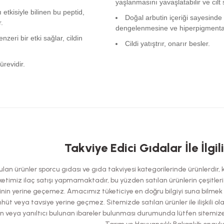
yaşlanmasını yavaşlatabilir ve cilt 
etkisiyle bilinen bu peptid,
Doğal arbutin içeriği sayesinde c
.
dengelenmesine ve hiperpigmentasy
nzeri bir etki sağlar, cildin
Cildi yatıştrır, onarır besler.
revidir.
 yetersiz gördüğünüz noktaları öneri formunu kullanarak tarafımıza iletebilirsi
Takviye Edici Gıdalar İle İlgil
Bu ürüne ilk yorumu siz yapın!
an ürünler sporcu gıdası ve gıda takviyesi kategorilerinde ürünlerdir, kes
Yorum Yaz
etimiz ilaç satışı yapmamaktadır, bu yüzden satılan ürünlerin çeşitleri has
nin yerine geçemez. Amacımız tüketiciye en doğru bilgiyi suna bilmek ol
hüt veya tavsiye yerine geçmez. Sitemizde satılan ürünler ile ilişkili ol
şılan veya yanıltıcı bulunan ibareler bulunması durumunda lütfen sitemiz