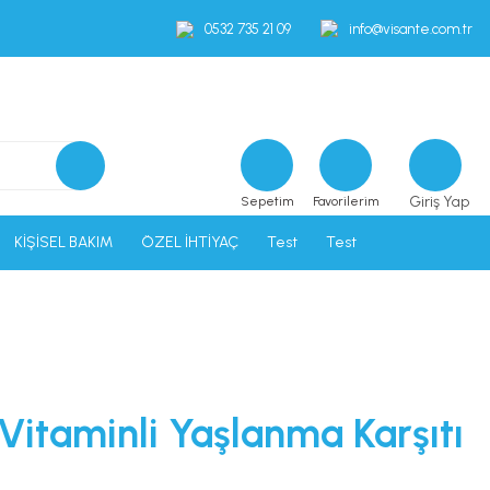
0532 735 21 09
info@visante.com.tr
Giriş Yap
Sepetim
Favorilerim
KİŞİSEL BAKIM
ÖZEL İHTİYAÇ
Test
Test
itaminli Yaşlanma Karşıtı