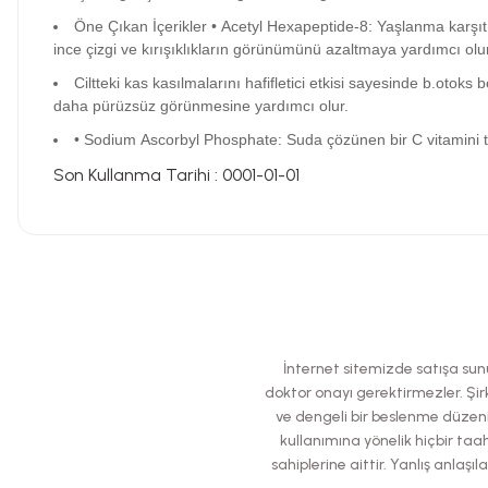
Öne Çıkan İçerikler • Acetyl Hexapeptide-8: Yaşlanma karşıtı 
ince çizgi ve kırışıklıkların görünümünü azaltmaya yardımcı olur
Ciltteki kas kasılmalarını hafifletici etkisi sayesinde b.otoks be
daha pürüzsüz görünmesine yardımcı olur.
• Sodium Ascorbyl Phosphate: Suda çözünen bir C vitamini tü
Son Kullanma Tarihi : 0001-01-01
Bu ürünün fiyat bilgisi, resim, ürün açıklamalarında ve diğer konularda
Görüş ve önerileriniz için teşekkür ederiz.
Ürün resmi kalitesiz, bozuk veya görüntülenemiyor.
İnternet sitemizde satışa sunul
Ürün açıklamasında eksik bilgiler bulunuyor.
doktor onayı gerektirmezler. Şirk
ve dengeli bir beslenme düzeni
Ürün bilgilerinde hatalar bulunuyor.
kullanımına yönelik hiçbir taah
Ürün fiyatı diğer sitelerden daha pahalı.
sahiplerine aittir. Yanlış anla
Bu ürüne benzer farklı alternatifler olmalı.