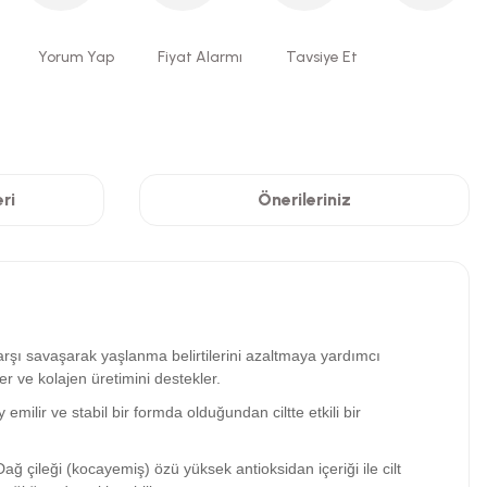
Yorum Yap
Fiyat Alarmı
Tavsiye Et
ri
Önerileriniz
karşı savaşarak yaşlanma belirtilerini azaltmaya yardımcı
ler ve kolajen üretimini destekler.
 emilir ve stabil bir formda olduğundan ciltte etkili bir
ağ çileği (kocayemiş) özü yüksek antioksidan içeriği ile cilt