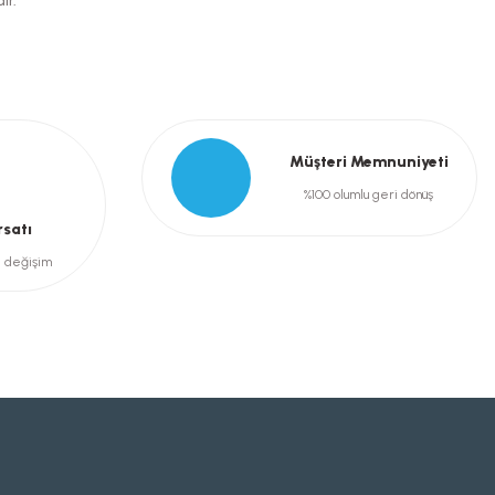
ır.
Müşteri Memnuniyeti
%100 olumlu geri dönüş
rsatı
e değişim