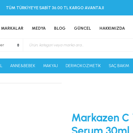
TÜM TÜRKİYE’YE SABİT 36.00 TL KARGO AVANTAJI
MARKALAR
MEDYA
BLOG
GÜNCEL
HAKKIMIZDA
L
ANNE&BEBEK
MAKYAJ
DERMOKOZMETİK
SAÇ BAKIM
Markazen C V
Serum 30ml