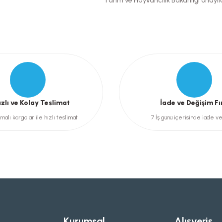
Tarım ve Hayvancılık Bakanlığı onaylıd
Gönder
ızlı ve Kolay Teslimat
İade ve Değişim Fı
malı kargolar ile hızlı teslimat
7 İş günü içerisinde iade v
Kurumsal
Alışveriş