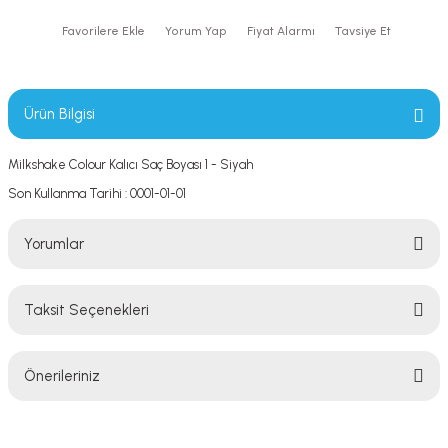
Yorum Yap
Fiyat Alarmı
Tavsiye Et
Ürün Bilgisi
Milkshake Colour Kalıcı Saç Boyası 1 - Siyah
Son Kullanma Tarihi : 0001-01-01
Yorumlar
Taksit Seçenekleri
Bu ürüne ilk yorumu siz yapın!
Önerileriniz
Yorum Yaz
Bu ürünün fiyat bilgisi, resim, ürün açıklamalarında ve diğer konularda
yetersiz gördüğünüz noktaları öneri formunu kullanarak tarafımıza