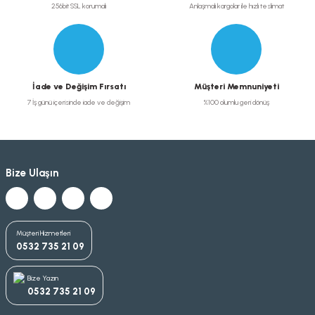
256bit SSL korumalı
Anlaşmalı kargolar ile hızlı teslimat
İade ve Değişim Fırsatı
Müşteri Memnuniyeti
7 İş günü içerisinde iade ve değişim
%100 olumlu geri dönüş
Bize Ulaşın
Müşteri Hizmetleri
0532 735 21 09
Bize Yazın
0532 735 21 09