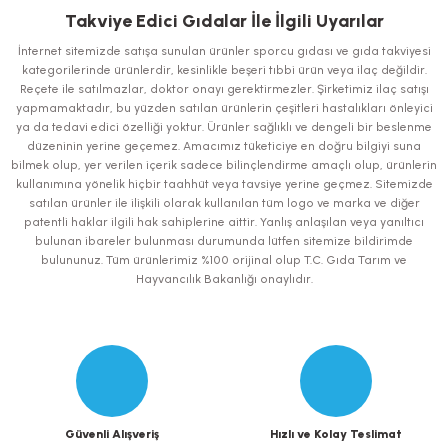
iletebilirsiniz.
Takviye Edici Gıdalar İle İlgili Uyarılar
Görüş ve önerileriniz için teşekkür ederiz.
İnternet sitemizde satışa sunulan ürünler sporcu gıdası ve gıda takviyesi
kategorilerinde ürünlerdir, kesinlikle beşeri tıbbi ürün veya ilaç değildir.
Ürün resmi kalitesiz, bozuk veya görüntülenemiyor.
Reçete ile satılmazlar, doktor onayı gerektirmezler. Şirketimiz ilaç satışı
yapmamaktadır, bu yüzden satılan ürünlerin çeşitleri hastalıkları önleyici
Ürün açıklamasında eksik bilgiler bulunuyor.
ya da tedavi edici özelliği yoktur. Ürünler sağlıklı ve dengeli bir beslenme
Ürün bilgilerinde hatalar bulunuyor.
düzeninin yerine geçemez. Amacımız tüketiciye en doğru bilgiyi suna
bilmek olup, yer verilen içerik sadece bilinçlendirme amaçlı olup, ürünlerin
Ürün fiyatı diğer sitelerden daha pahalı.
kullanımına yönelik hiçbir taahhüt veya tavsiye yerine geçmez. Sitemizde
Bu ürüne benzer farklı alternatifler olmalı.
satılan ürünler ile ilişkili olarak kullanılan tüm logo ve marka ve diğer
patentli haklar ilgili hak sahiplerine aittir. Yanlış anlaşılan veya yanıltıcı
bulunan ibareler bulunması durumunda lütfen sitemize bildirimde
bulununuz. Tüm ürünlerimiz %100 orijinal olup T.C. Gıda Tarım ve
Hayvancılık Bakanlığı onaylıdır.
Gönder
Güvenli Alışveriş
Hızlı ve Kolay Teslimat