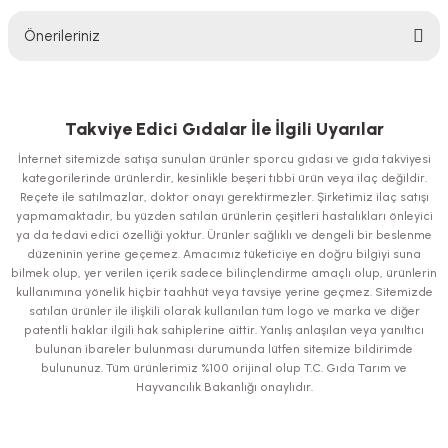
Önerileriniz
Yorum Yaz
Bu ürünün fiyat bilgisi, resim, ürün açıklamalarında ve diğer konularda
yetersiz gördüğünüz noktaları öneri formunu kullanarak tarafımıza
iletebilirsiniz.
Takviye Edici Gıdalar İle İlgili Uyarılar
Görüş ve önerileriniz için teşekkür ederiz.
İnternet sitemizde satışa sunulan ürünler sporcu gıdası ve gıda takviyesi
kategorilerinde ürünlerdir, kesinlikle beşeri tıbbi ürün veya ilaç değildir.
Ürün resmi kalitesiz, bozuk veya görüntülenemiyor.
Reçete ile satılmazlar, doktor onayı gerektirmezler. Şirketimiz ilaç satışı
yapmamaktadır, bu yüzden satılan ürünlerin çeşitleri hastalıkları önleyici
Ürün açıklamasında eksik bilgiler bulunuyor.
ya da tedavi edici özelliği yoktur. Ürünler sağlıklı ve dengeli bir beslenme
Ürün bilgilerinde hatalar bulunuyor.
düzeninin yerine geçemez. Amacımız tüketiciye en doğru bilgiyi suna
bilmek olup, yer verilen içerik sadece bilinçlendirme amaçlı olup, ürünlerin
Ürün fiyatı diğer sitelerden daha pahalı.
kullanımına yönelik hiçbir taahhüt veya tavsiye yerine geçmez. Sitemizde
Bu ürüne benzer farklı alternatifler olmalı.
satılan ürünler ile ilişkili olarak kullanılan tüm logo ve marka ve diğer
patentli haklar ilgili hak sahiplerine aittir. Yanlış anlaşılan veya yanıltıcı
bulunan ibareler bulunması durumunda lütfen sitemize bildirimde
bulununuz. Tüm ürünlerimiz %100 orijinal olup T.C. Gıda Tarım ve
Hayvancılık Bakanlığı onaylıdır.
Gönder