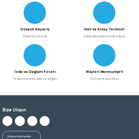
Güvenli Alışveriş
Hızlı ve Kolay Teslimat
256bit SSL korumalı
Anlaşmalı kargolar ile hızlı teslimat
İade ve Değişim Fırsatı
Müşteri Memnuniyeti
7 İş günü içerisinde iade ve değişim
%100 olumlu geri dönüş
Bize Ulaşın
Müşteri Hizmetleri