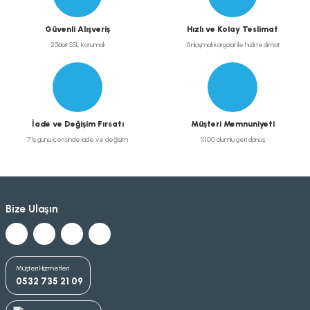
Güvenli Alışveriş
Hızlı ve Kolay Teslimat
256bit SSL korumalı
Anlaşmalı kargolar ile hızlı teslimat
İade ve Değişim Fırsatı
Müşteri Memnuniyeti
7 İş günü içerisinde iade ve değişim
%100 olumlu geri dönüş
Bize Ulaşın
Müşteri Hizmetleri
0532 735 21 09