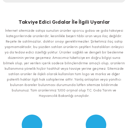
Bu ürünün fiyat bilgisi, resim, ürün açıklamalarında ve diğer konularda
yetersiz gördüğünüz noktaları öneri formunu kullanarak tarafımıza
iletebilirsiniz.
Takviye Edici Gıdalar İle İlgili Uyarılar
Görüş ve önerileriniz için teşekkür ederiz.
İnternet sitemizde satışa sunulan ürünler sporcu gıdası ve gıda takviyesi
kategorilerinde ürünlerdir, kesinlikle beşeri tıbbi ürün veya ilaç değildir.
Ürün resmi kalitesiz, bozuk veya görüntülenemiyor.
Reçete ile satılmazlar, doktor onayı gerektirmezler. Şirketimiz ilaç satışı
yapmamaktadır, bu yüzden satılan ürünlerin çeşitleri hastalıkları önleyici
Ürün açıklamasında eksik bilgiler bulunuyor.
ya da tedavi edici özelliği yoktur. Ürünler sağlıklı ve dengeli bir beslenme
Ürün bilgilerinde hatalar bulunuyor.
düzeninin yerine geçemez. Amacımız tüketiciye en doğru bilgiyi suna
bilmek olup, yer verilen içerik sadece bilinçlendirme amaçlı olup, ürünlerin
Ürün fiyatı diğer sitelerden daha pahalı.
kullanımına yönelik hiçbir taahhüt veya tavsiye yerine geçmez. Sitemizde
Bu ürüne benzer farklı alternatifler olmalı.
satılan ürünler ile ilişkili olarak kullanılan tüm logo ve marka ve diğer
patentli haklar ilgili hak sahiplerine aittir. Yanlış anlaşılan veya yanıltıcı
bulunan ibareler bulunması durumunda lütfen sitemize bildirimde
bulununuz. Tüm ürünlerimiz %100 orijinal olup T.C. Gıda Tarım ve
Hayvancılık Bakanlığı onaylıdır.
Gönder