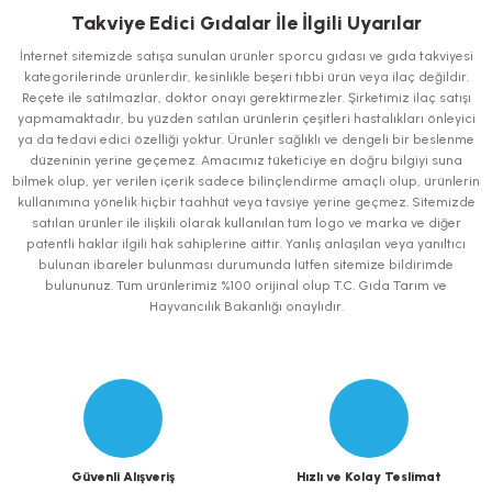
iletebilirsiniz.
Takviye Edici Gıdalar İle İlgili Uyarılar
Görüş ve önerileriniz için teşekkür ederiz.
İnternet sitemizde satışa sunulan ürünler sporcu gıdası ve gıda takviyesi
kategorilerinde ürünlerdir, kesinlikle beşeri tıbbi ürün veya ilaç değildir.
Ürün resmi kalitesiz, bozuk veya görüntülenemiyor.
Reçete ile satılmazlar, doktor onayı gerektirmezler. Şirketimiz ilaç satışı
yapmamaktadır, bu yüzden satılan ürünlerin çeşitleri hastalıkları önleyici
Ürün açıklamasında eksik bilgiler bulunuyor.
ya da tedavi edici özelliği yoktur. Ürünler sağlıklı ve dengeli bir beslenme
Ürün bilgilerinde hatalar bulunuyor.
düzeninin yerine geçemez. Amacımız tüketiciye en doğru bilgiyi suna
bilmek olup, yer verilen içerik sadece bilinçlendirme amaçlı olup, ürünlerin
Ürün fiyatı diğer sitelerden daha pahalı.
kullanımına yönelik hiçbir taahhüt veya tavsiye yerine geçmez. Sitemizde
Bu ürüne benzer farklı alternatifler olmalı.
satılan ürünler ile ilişkili olarak kullanılan tüm logo ve marka ve diğer
patentli haklar ilgili hak sahiplerine aittir. Yanlış anlaşılan veya yanıltıcı
bulunan ibareler bulunması durumunda lütfen sitemize bildirimde
bulununuz. Tüm ürünlerimiz %100 orijinal olup T.C. Gıda Tarım ve
Hayvancılık Bakanlığı onaylıdır.
Gönder
Güvenli Alışveriş
Hızlı ve Kolay Teslimat