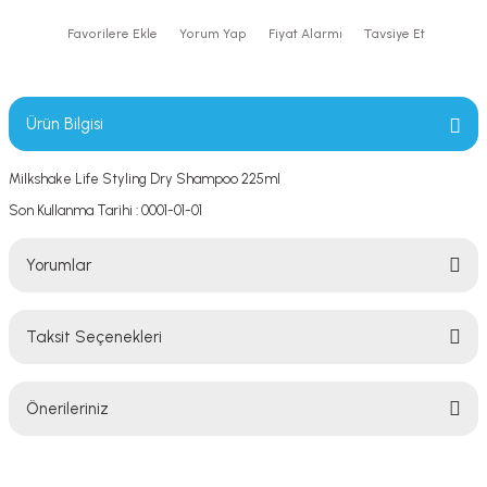
Yorum Yap
Fiyat Alarmı
Tavsiye Et
Ürün Bilgisi
Milkshake Life Styling Dry Shampoo 225ml
Son Kullanma Tarihi : 0001-01-01
Yorumlar
Taksit Seçenekleri
Bu ürüne ilk yorumu siz yapın!
Önerileriniz
Yorum Yaz
Bu ürünün fiyat bilgisi, resim, ürün açıklamalarında ve diğer konularda
yetersiz gördüğünüz noktaları öneri formunu kullanarak tarafımıza