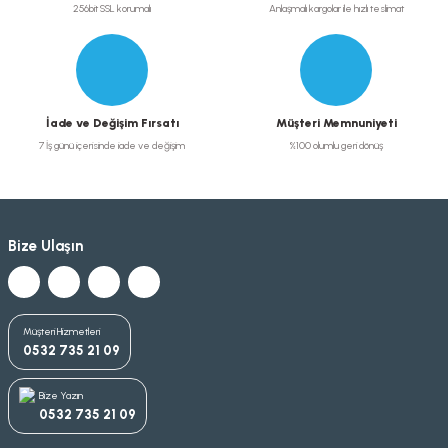
256bit SSL korumalı
Anlaşmalı kargolar ile hızlı teslimat
İade ve Değişim Fırsatı
Müşteri Memnuniyeti
7 İş günü içerisinde iade ve değişim
%100 olumlu geri dönüş
Bize Ulaşın
Müşteri Hizmetleri
0532 735 21 09
Bize Yazın
0532 735 21 09