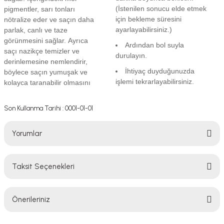
(İstenilen sonucu elde etmek
pigmentler, sarı tonları
için bekleme süresini
nötralize eder ve saçın daha
ayarlayabilirsiniz.)
parlak, canlı ve taze
görünmesini sağlar. Ayrıca
Ardından bol suyla
saçı nazikçe temizler ve
durulayın.
derinlemesine nemlendirir,
İhtiyaç duyduğunuzda
böylece saçın yumuşak ve
işlemi tekrarlayabilirsiniz.
kolayca taranabilir olmasını
Son Kullanma Tarihi : 0001-01-01
Yorumlar
Taksit Seçenekleri
Bu ürüne ilk yorumu siz yapın!
Önerileriniz
Yorum Yaz