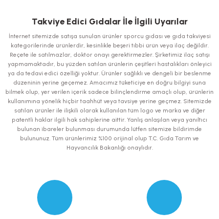
Bu ürünün fiyat bilgisi, resim, ürün açıklamalarında ve diğer konularda
yetersiz gördüğünüz noktaları öneri formunu kullanarak tarafımıza
iletebilirsiniz.
Takviye Edici Gıdalar İle İlgili Uyarılar
Görüş ve önerileriniz için teşekkür ederiz.
İnternet sitemizde satışa sunulan ürünler sporcu gıdası ve gıda takviyesi
kategorilerinde ürünlerdir, kesinlikle beşeri tıbbi ürün veya ilaç değildir.
Ürün resmi kalitesiz, bozuk veya görüntülenemiyor.
Reçete ile satılmazlar, doktor onayı gerektirmezler. Şirketimiz ilaç satışı
yapmamaktadır, bu yüzden satılan ürünlerin çeşitleri hastalıkları önleyici
Ürün açıklamasında eksik bilgiler bulunuyor.
ya da tedavi edici özelliği yoktur. Ürünler sağlıklı ve dengeli bir beslenme
Ürün bilgilerinde hatalar bulunuyor.
düzeninin yerine geçemez. Amacımız tüketiciye en doğru bilgiyi suna
bilmek olup, yer verilen içerik sadece bilinçlendirme amaçlı olup, ürünlerin
Ürün fiyatı diğer sitelerden daha pahalı.
kullanımına yönelik hiçbir taahhüt veya tavsiye yerine geçmez. Sitemizde
Bu ürüne benzer farklı alternatifler olmalı.
satılan ürünler ile ilişkili olarak kullanılan tüm logo ve marka ve diğer
patentli haklar ilgili hak sahiplerine aittir. Yanlış anlaşılan veya yanıltıcı
bulunan ibareler bulunması durumunda lütfen sitemize bildirimde
bulununuz. Tüm ürünlerimiz %100 orijinal olup T.C. Gıda Tarım ve
Hayvancılık Bakanlığı onaylıdır.
Gönder