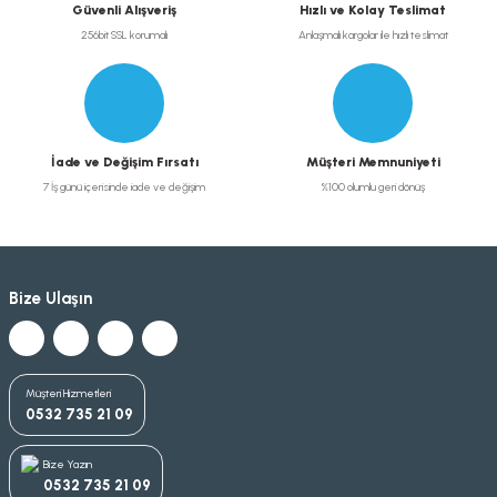
Güvenli Alışveriş
Hızlı ve Kolay Teslimat
256bit SSL korumalı
Anlaşmalı kargolar ile hızlı teslimat
İade ve Değişim Fırsatı
Müşteri Memnuniyeti
7 İş günü içerisinde iade ve değişim
%100 olumlu geri dönüş
Bize Ulaşın
Müşteri Hizmetleri
0532 735 21 09
Bize Yazın
0532 735 21 09