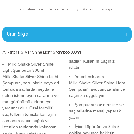
Yorum Yap
Fiyat Alarmı
Tavsiye Et
Ürün Bilgisi
Milkshake Silver Shine Light Shampoo 300ml
sağlar. Kullanım Saçınızı
Milk_Shake Silver Shine
ıslatın.
Light Şampuan 300ml
Milk_Shake Silver Shine Light
Yeterli miktarda
Şampuan, sarı, platin veya gri
Milk_Shake Silver Shine Light
tonlarda saçlarda meydana
Şampuan'ı avucunuza alın ve
gelen istenmeyen sararma ve
saçınıza uygulayın.
mat görünümü gidermeye
Şampuanı saç derisine ve
yardımcı olur. Özel formülü,
saç tellerine masaj yaparak
saç tellerini temizlerken aynı
yayın.
zamanda saçın soğuk ve
İyice köpürtün ve 3 ila 5
istenilen tonlarında kalmasını
dakika boyunca bekletin.
sağlar. İçeriğindeki mor