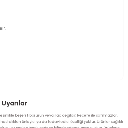
ır.
niz.
i Uyarılar
inlikle beşeri tıbbi ürün veya ilaç değildir. Reçete ile satılmazlar,
talıkları önleyici ya da tedavi edici özelliği yoktur. Ürünler sağlıklı
up, yer verilen içerik sadece bilinçlendirme amaçlı olup, ürünlerin