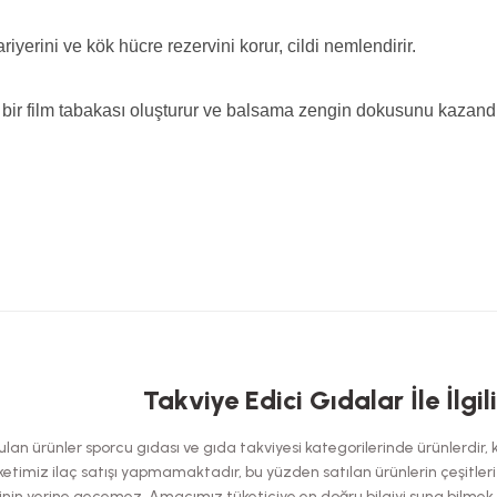
ariyerini ve kök hücre rezervini korur, cildi nemlendirir.
bir film tabakası oluşturur ve balsama zengin dokusunu kazandır
 yetersiz gördüğünüz noktaları öneri formunu kullanarak tarafımıza iletebilirsi
Takviye Edici Gıdalar İle İlgil
Bu ürüne ilk yorumu siz yapın!
an ürünler sporcu gıdası ve gıda takviyesi kategorilerinde ürünlerdir, kes
Yorum Yaz
etimiz ilaç satışı yapmamaktadır, bu yüzden satılan ürünlerin çeşitleri has
nin yerine geçemez. Amacımız tüketiciye en doğru bilgiyi suna bilmek ol