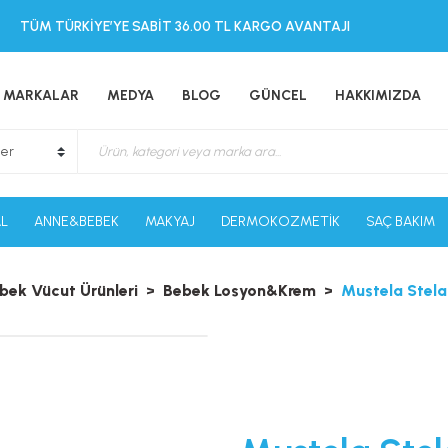
TÜM TÜRKİYE’YE SABİT 36.00 TL KARGO AVANTAJI
MARKALAR
MEDYA
BLOG
GÜNCEL
HAKKIMIZDA
L
ANNE&BEBEK
MAKYAJ
DERMOKOZMETİK
SAÇ BAKIM
bek Vücut Ürünleri
Bebek Losyon&Krem
Mustela Stela