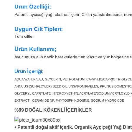
Ürün Özelliği:
Patentli ayçiçeği yağı ekstresi içerir. Cildin yatıştırılmasına, 
Uygun Cilt Tipleri:
Tüm ciltler
Ürün Kullanımı;
Avucunuza alıp nazik hareketlerle tüm vücut ve yüz bölgesine 
Ürün İçeriği;
AQUA/WATER/EAU, GLYCERIN, PETROLATUM, CAPRYLIC/CAPRIC TRIGLYCE
ANNUUS (SUNFLOWER) SEED OIL UNSAPONIFIABLES, PRUNUS DOMESTICA S
GLYCERYL CAPRYLATE, HYDROXYETHYL ACRYLATE/SODIUM ACRYLOYLDIME
EXTRACT , CERAMIDE NP, PHYTOSPHINGOSINE, SODIUM HYDROXIDE
%89 DOĞAL KÖKENLİ İÇERİKLER
• Patentli doğal aktif içerik, Organik Ayçiçeği Yağ Disti