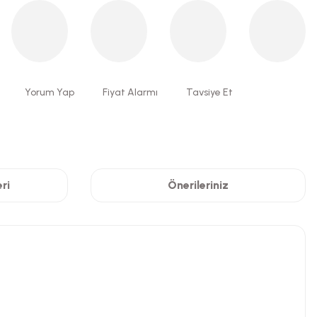
Yorum Yap
Fiyat Alarmı
Tavsiye Et
ri
Önerileriniz