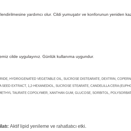
nemlendirilmesine yardımcı olur. Cildi yumuşatır ve konforunun yeniden ka
temiz cilde uygulayınız. Günlük kullanıma uygundur.
RIDE, HYDROGENATED VEGETABLE OIL, SUCROSE DISTEARATE, DEXTRIN, COPERN
EED EXTRACT, 1,2-HEXANEDIOL, SUCROSE STEARATE, CANDELILLA CERA (EUPHOR
THYL TAURATE COPOLYMER, XANTHAN GUM, GLUCOSE, SORBITOL, POLYSORBATE 
latı:
Aktif lipid yenileme ve rahatlatıcı etki.