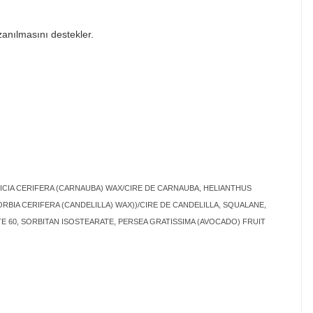
zanılmasını destekler.
ICIA CERIFERA (CARNAUBA) WAX/CIRE DE CARNAUBA, HELIANTHUS
BIA CERIFERA (CANDELILLA) WAX))/CIRE DE CANDELILLA, SQUALANE,
60, SORBITAN ISOSTEARATE, PERSEA GRATISSIMA (AVOCADO) FRUIT