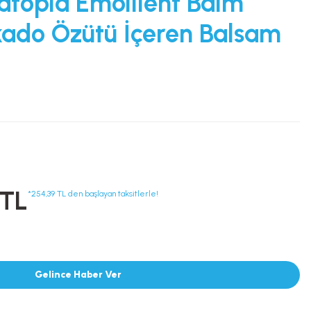
atopia Emollient Balm
kado Özütü İçeren Balsam
 TL
*254,39 TL den başlayan taksitlerle!
Gelince Haber Ver