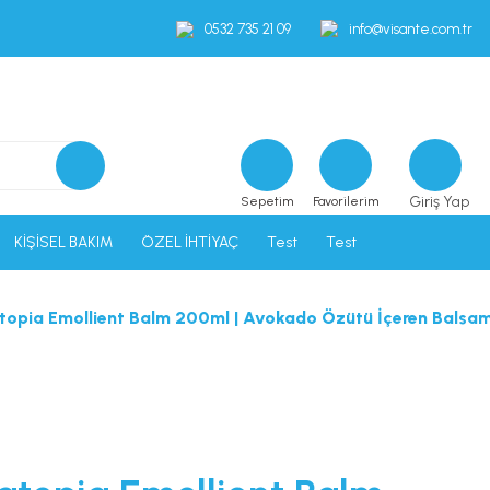
0532 735 21 09
info@visante.com.tr
Giriş Yap
Sepetim
Favorilerim
KİŞİSEL BAKIM
ÖZEL İHTİYAÇ
Test
Test
topia Emollient Balm 200ml | Avokado Özütü İçeren Balsa