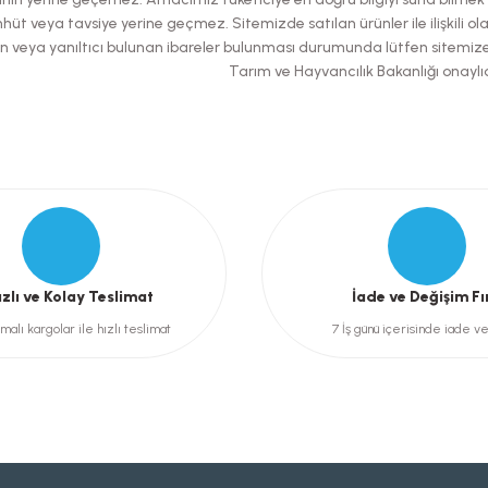
hüt veya tavsiye yerine geçmez. Sitemizde satılan ürünler ile ilişkili ol
şılan veya yanıltıcı bulunan ibareler bulunması durumunda lütfen sitemiz
Tarım ve Hayvancılık Bakanlığı onaylıd
Gönder
ızlı ve Kolay Teslimat
İade ve Değişim Fı
malı kargolar ile hızlı teslimat
7 İş günü içerisinde iade v