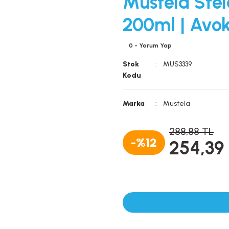
Mustela Stel
200ml | Avo
0 - Yorum Yap
Stok
MUS3339
Kodu
Marka
Mustela
288,88 TL
-%12
254,39