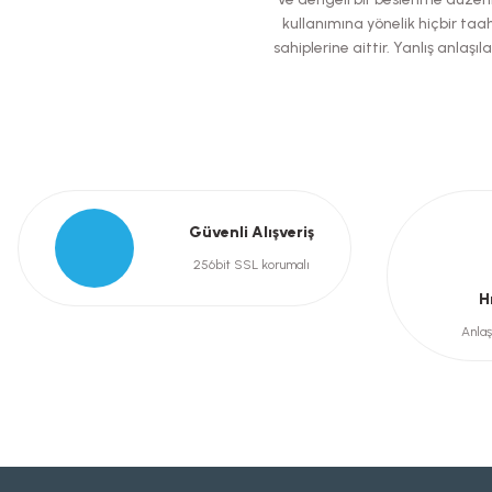
Ürün bilgilerinde hatalar bulunuyor.
kullanımına yönelik hiçbir taah
Ürün fiyatı diğer sitelerden daha pahalı.
sahiplerine aittir. Yanlış anla
Bu ürüne benzer farklı alternatifler olmalı.
Güvenli Alışveriş
256bit SSL korumalı
H
Anlaş