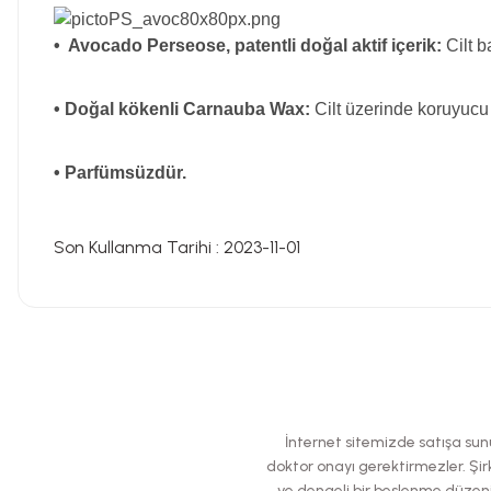
• Avocado Perseose, patentli doğal aktif içerik:
Cilt b
• Doğal kökenli Carnauba Wax:
Cilt üzerinde koruyucu 
• Parfümsüzdür.
Son Kullanma Tarihi : 2023-11-01
Bu ürünün fiyat bilgisi, resim, ürün açıklamalarında ve diğer konularda
Görüş ve önerileriniz için teşekkür ederiz.
Ürün resmi kalitesiz, bozuk veya görüntülenemiyor.
İnternet sitemizde satışa sunul
Ürün açıklamasında eksik bilgiler bulunuyor.
doktor onayı gerektirmezler. Şirk
ve dengeli bir beslenme düzeni