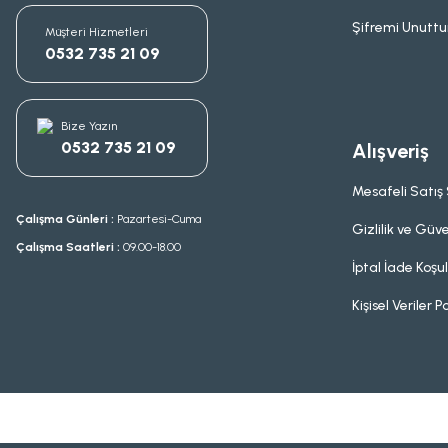
Şifremi Unutt
Müşteri Hizmetleri
0532 735 21 09
Bize Yazın
0532 735 21 09
Alışveriş
Mesafeli Satış
Çalışma Günleri :
Pazartesi-Cuma
Gizlilik ve Güve
Çalışma Saatleri :
09.00-18.00
İptal İade Koşul
Kişisel Veriler Po