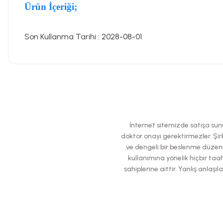
Ürün İçeriği;
Son Kullanma Tarihi : 2028-08-01
Bu ürünün fiyat bilgisi, resim, ürün açıklamalarında ve diğer konularda
Görüş ve önerileriniz için teşekkür ederiz.
Ürün resmi kalitesiz, bozuk veya görüntülenemiyor.
İnternet sitemizde satışa sunul
Ürün açıklamasında eksik bilgiler bulunuyor.
doktor onayı gerektirmezler. Şirk
ve dengeli bir beslenme düzeni
Ürün bilgilerinde hatalar bulunuyor.
kullanımına yönelik hiçbir taah
Ürün fiyatı diğer sitelerden daha pahalı.
sahiplerine aittir. Yanlış anla
Bu ürüne benzer farklı alternatifler olmalı.