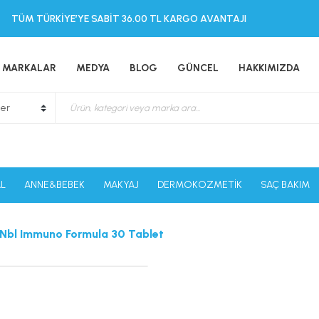
TÜM TÜRKİYE’YE SABİT 36.00 TL KARGO AVANTAJI
MARKALAR
MEDYA
BLOG
GÜNCEL
HAKKIMIZDA
L
ANNE&BEBEK
MAKYAJ
DERMOKOZMETİK
SAÇ BAKIM
Nbl Immuno Formula 30 Tablet