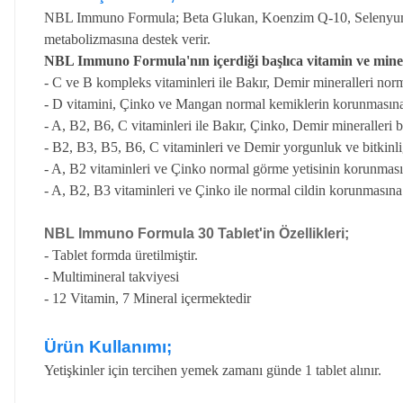
NBL Immuno Formula; Beta Glukan, Koenzim Q-10, Selenyum ve G
metabolizmasına destek verir.
NBL Immuno Formula'nın içerdiği başlıca vitamin ve minera
- C ve B kompleks vitaminleri ile Bakır, Demir mineralleri nor
- D vitamini, Çinko ve Mangan normal kemiklerin korunmasın
- A, B2, B6, C vitaminleri ile Bakır, Çinko, Demir mineralleri 
- B2, B3, B5, B6, C vitaminleri ve Demir yorgunluk ve bitkinli
- A, B2 vitaminleri ve Çinko normal görme yetisinin korunması
- A, B2, B3 vitaminleri ve Çinko ile normal cildin korunmasına 
NBL Immuno Formula 30 Tablet'in Özellikleri;
- Tablet formda üretilmiştir.
- Multimineral takviyesi
- 12 Vitamin, 7 Mineral içermektedir
Ürün Kullanımı;
Yetişkinler için tercihen yemek zamanı günde 1 tablet alınır.