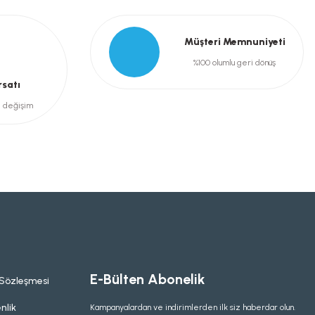
Müşteri Memnuniyeti
%100 olumlu geri dönüş
rsatı
e değişim
E-Bülten Abonelik
 Sözleşmesi
nlik
Kampanyalardan ve indirimlerden ilk siz haberdar olun.