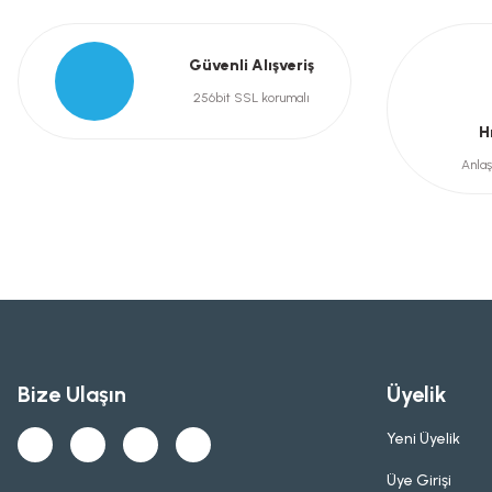
Güvenli Alışveriş
256bit SSL korumalı
H
Anlaş
Bize Ulaşın
Üyelik
Yeni Üyelik
Üye Girişi