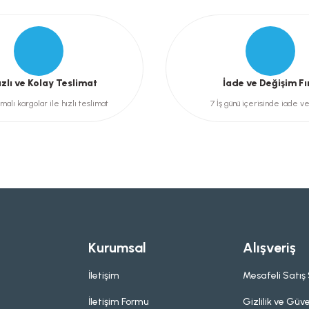
Gönder
ızlı ve Kolay Teslimat
İade ve Değişim Fı
malı kargolar ile hızlı teslimat
7 İş günü içerisinde iade v
Kurumsal
Alışveriş
İletişim
Mesafeli Satış
İletişim Formu
Gizlilik ve Güve