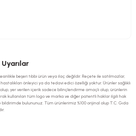
niz.
i Uyarılar
inlikle beşeri tıbbi ürün veya ilaç değildir. Reçete ile satılmazlar,
talıkları önleyici ya da tedavi edici özelliği yoktur. Ürünler sağlıklı
up, yer verilen içerik sadece bilinçlendirme amaçlı olup, ürünlerin
arak kullanılan tüm logo ve marka ve diğer patentli haklar ilgili hak
e bildirimde bulununuz. Tüm ürünlerimiz %100 orijinal olup T.C. Gıda
ır.