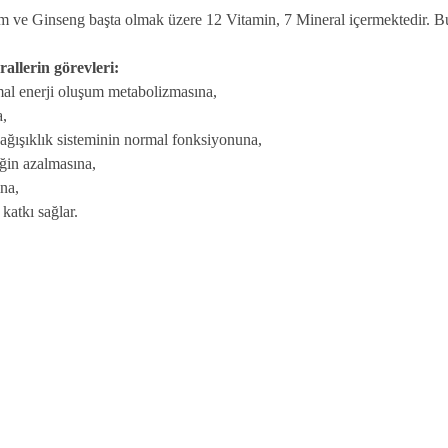
inseng başta olmak üzere 12 Vitamin, 7 Mineral içermektedir. Bu içe
llerin görevleri:
mal enerji oluşum metabolizmasına,
a,
bağışıklık sisteminin normal fonksiyonuna,
ğin azalmasına,
na,
katkı sağlar.