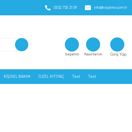
0532 735 21 09
info@visante.com.tr
Giriş Yap
Sepetim
Favorilerim
KİŞİSEL BAKIM
ÖZEL İHTİYAÇ
Test
Test