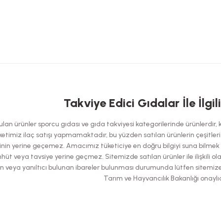
 yetersiz gördüğünüz noktaları öneri formunu kullanarak tarafımıza iletebilirsi
Takviye Edici Gıdalar İle İlgil
Bu ürüne ilk yorumu siz yapın!
an ürünler sporcu gıdası ve gıda takviyesi kategorilerinde ürünlerdir, kes
Yorum Yaz
etimiz ilaç satışı yapmamaktadır, bu yüzden satılan ürünlerin çeşitleri has
nin yerine geçemez. Amacımız tüketiciye en doğru bilgiyi suna bilmek ol
hüt veya tavsiye yerine geçmez. Sitemizde satılan ürünler ile ilişkili ol
şılan veya yanıltıcı bulunan ibareler bulunması durumunda lütfen sitemiz
Tarım ve Hayvancılık Bakanlığı onaylıd