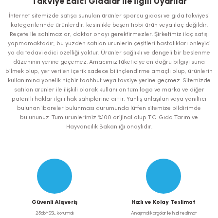
Takviye Edici Gıdalar İle İlgili Uyarılar
Görüş ve önerileriniz için teşekkür ederiz.
İnternet sitemizde satışa sunulan ürünler sporcu gıdası ve gıda takviyesi
kategorilerinde ürünlerdir, kesinlikle beşeri tıbbi ürün veya ilaç değildir.
Ürün resmi kalitesiz, bozuk veya görüntülenemiyor.
Reçete ile satılmazlar, doktor onayı gerektirmezler. Şirketimiz ilaç satışı
yapmamaktadır, bu yüzden satılan ürünlerin çeşitleri hastalıkları önleyici
Ürün açıklamasında eksik bilgiler bulunuyor.
ya da tedavi edici özelliği yoktur. Ürünler sağlıklı ve dengeli bir beslenme
Ürün bilgilerinde hatalar bulunuyor.
düzeninin yerine geçemez. Amacımız tüketiciye en doğru bilgiyi suna
bilmek olup, yer verilen içerik sadece bilinçlendirme amaçlı olup, ürünlerin
Ürün fiyatı diğer sitelerden daha pahalı.
kullanımına yönelik hiçbir taahhüt veya tavsiye yerine geçmez. Sitemizde
Bu ürüne benzer farklı alternatifler olmalı.
satılan ürünler ile ilişkili olarak kullanılan tüm logo ve marka ve diğer
patentli haklar ilgili hak sahiplerine aittir. Yanlış anlaşılan veya yanıltıcı
bulunan ibareler bulunması durumunda lütfen sitemize bildirimde
bulununuz. Tüm ürünlerimiz %100 orijinal olup T.C. Gıda Tarım ve
Hayvancılık Bakanlığı onaylıdır.
Gönder
Güvenli Alışveriş
Hızlı ve Kolay Teslimat
256bit SSL korumalı
Anlaşmalı kargolar ile hızlı teslimat