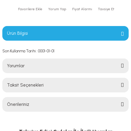
Yorum Yap
Fiyat Alarmı
Tavsiye Et
Ürün Bilgisi
Son Kullanma Tarihi : 0001-01-01
Yorumlar
Taksit Seçenekleri
Bu ürüne ilk yorumu siz yapın!
Önerileriniz
Yorum Yaz
Bu ürünün fiyat bilgisi, resim, ürün açıklamalarında ve diğer konularda
yetersiz gördüğünüz noktaları öneri formunu kullanarak tarafımıza
iletebilirsiniz.