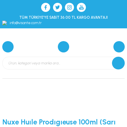
TÜM TÜRKİYE’YE SABİT 36.00 TL KARGO AVANTAJI
info@visante.com.tr
Nuxe Huıle Prodıgıeuse 100ml (Sarı