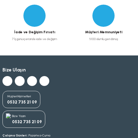
İade ve Değişim Fırsatı
Müşteri Memnuniyeti
7 İş günü içerisinde iade ve değişim
%100 olumlu geri dönüş
Bize Ulaşın
Müşteri Hizmetleri
0532 735 21 09
Bize Yazın
0532 735 21 09
Çalışma Günleri :
Pazartesi-Cuma