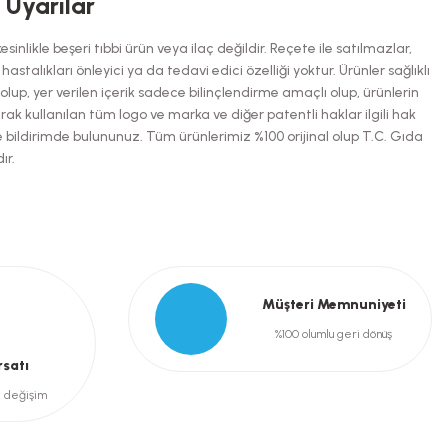
i Uyarılar
inlikle beşeri tıbbi ürün veya ilaç değildir. Reçete ile satılmazlar,
talıkları önleyici ya da tedavi edici özelliği yoktur. Ürünler sağlıklı
up, yer verilen içerik sadece bilinçlendirme amaçlı olup, ürünlerin
arak kullanılan tüm logo ve marka ve diğer patentli haklar ilgili hak
e bildirimde bulununuz. Tüm ürünlerimiz %100 orijinal olup T.C. Gıda
ır.
Müşteri Memnuniyeti
%100 olumlu geri dönüş
rsatı
e değişim