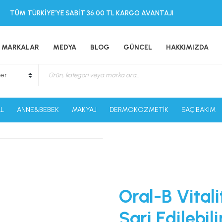
TÜM TÜRKİYE’YE SABİT 36.00 TL KARGO AVANTAJI
MARKALAR
MEDYA
BLOG
GÜNCEL
HAKKIMIZDA
L
ANNE&BEBEK
MAKYAJ
DERMOKOZMETİK
SAÇ BAKIM
Oral-B Vital
Şarj Edilebili