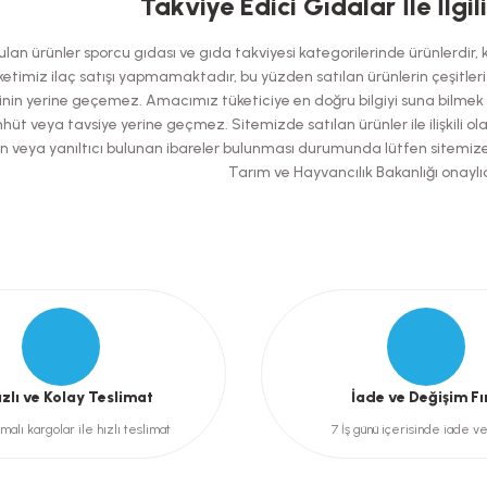
Takviye Edici Gıdalar İle İlgil
Bu ürüne ilk yorumu siz yapın!
an ürünler sporcu gıdası ve gıda takviyesi kategorilerinde ürünlerdir, kes
Yorum Yaz
etimiz ilaç satışı yapmamaktadır, bu yüzden satılan ürünlerin çeşitleri has
nin yerine geçemez. Amacımız tüketiciye en doğru bilgiyi suna bilmek ol
hüt veya tavsiye yerine geçmez. Sitemizde satılan ürünler ile ilişkili ol
şılan veya yanıltıcı bulunan ibareler bulunması durumunda lütfen sitemiz
Tarım ve Hayvancılık Bakanlığı onaylıd
Gönder
ızlı ve Kolay Teslimat
İade ve Değişim Fı
malı kargolar ile hızlı teslimat
7 İş günü içerisinde iade v