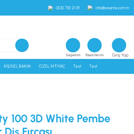
0532 735 21 09
info@visante.com.tr
Giriş Yap
Sepetim
Favorilerim
KİŞİSEL BAKIM
ÖZEL İHTİYAÇ
Test
Test
ity 100 3D White Pembe
r Diş Fırçası