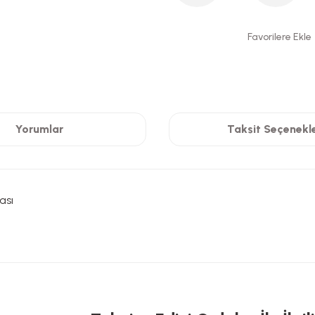
Yorumlar
Taksit Seçenekle
ası
 yetersiz gördüğünüz noktaları öneri formunu kullanarak tarafımıza iletebilirsi