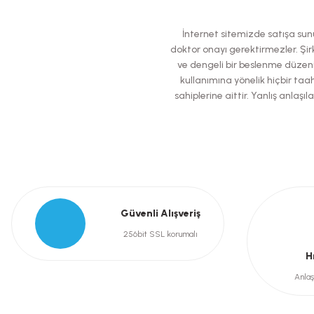
Ürün resmi kalitesiz, bozuk veya görüntülenemiyor.
İnternet sitemizde satışa sunul
Ürün açıklamasında eksik bilgiler bulunuyor.
doktor onayı gerektirmezler. Şirk
ve dengeli bir beslenme düzeni
Ürün bilgilerinde hatalar bulunuyor.
kullanımına yönelik hiçbir taah
Ürün fiyatı diğer sitelerden daha pahalı.
sahiplerine aittir. Yanlış anla
Bu ürüne benzer farklı alternatifler olmalı.
Güvenli Alışveriş
256bit SSL korumalı
H
Anlaş