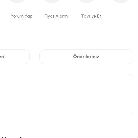
Yorum Yap
Fiyat Alarmı
Tavsiye Et
ri
Önerileriniz
niz.