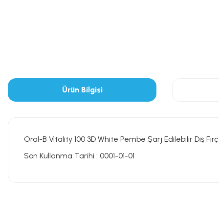
Ürün Bilgisi
Oral-B Vitality 100 3D White Pembe Şarj Edilebilir Diş Fırç
Son Kullanma Tarihi : 0001-01-01
Bu ürünün fiyat bilgisi, resim, ürün açıklamalarında ve diğer konularda
Görüş ve önerileriniz için teşekkür ederiz.