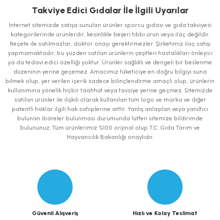
iletebilirsiniz.
Takviye Edici Gıdalar İle İlgili Uyarılar
Görüş ve önerileriniz için teşekkür ederiz.
İnternet sitemizde satışa sunulan ürünler sporcu gıdası ve gıda takviyesi
kategorilerinde ürünlerdir, kesinlikle beşeri tıbbi ürün veya ilaç değildir.
Ürün resmi kalitesiz, bozuk veya görüntülenemiyor.
Reçete ile satılmazlar, doktor onayı gerektirmezler. Şirketimiz ilaç satışı
yapmamaktadır, bu yüzden satılan ürünlerin çeşitleri hastalıkları önleyici
Ürün açıklamasında eksik bilgiler bulunuyor.
ya da tedavi edici özelliği yoktur. Ürünler sağlıklı ve dengeli bir beslenme
Ürün bilgilerinde hatalar bulunuyor.
düzeninin yerine geçemez. Amacımız tüketiciye en doğru bilgiyi suna
bilmek olup, yer verilen içerik sadece bilinçlendirme amaçlı olup, ürünlerin
Ürün fiyatı diğer sitelerden daha pahalı.
kullanımına yönelik hiçbir taahhüt veya tavsiye yerine geçmez. Sitemizde
Bu ürüne benzer farklı alternatifler olmalı.
satılan ürünler ile ilişkili olarak kullanılan tüm logo ve marka ve diğer
patentli haklar ilgili hak sahiplerine aittir. Yanlış anlaşılan veya yanıltıcı
bulunan ibareler bulunması durumunda lütfen sitemize bildirimde
bulununuz. Tüm ürünlerimiz %100 orijinal olup T.C. Gıda Tarım ve
Hayvancılık Bakanlığı onaylıdır.
Gönder
Güvenli Alışveriş
Hızlı ve Kolay Teslimat