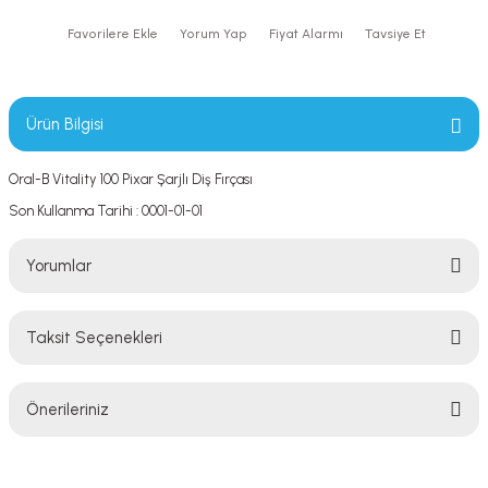
Yorum Yap
Fiyat Alarmı
Tavsiye Et
Ürün Bilgisi
Oral-B Vitality 100 Pixar Şarjlı Diş Fırçası
Son Kullanma Tarihi : 0001-01-01
Yorumlar
Taksit Seçenekleri
Bu ürüne ilk yorumu siz yapın!
Önerileriniz
Yorum Yaz
Bu ürünün fiyat bilgisi, resim, ürün açıklamalarında ve diğer konularda
yetersiz gördüğünüz noktaları öneri formunu kullanarak tarafımıza