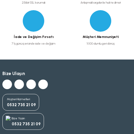
256bit SSL korumalı
Anlaşmalı kargolar ile hızlı teslimat
İade ve Değişim Fırsatı
Müşteri Memnuniyeti
7 İş günü içerisinde iade ve değişim
%100 olumlu geri dönüş
Bize Ulaşın
Müşteri Hizmetleri
0532 735 21 09
Bize Yazın
0532 735 21 09