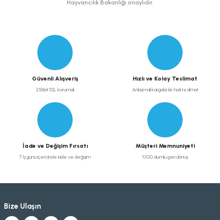
Hayvancılık Bakanlığı onaylıdır.
Gönder
Güvenli Alışveriş
Hızlı ve Kolay Teslimat
256bit SSL korumalı
Anlaşmalı kargolar ile hızlı teslimat
İade ve Değişim Fırsatı
Müşteri Memnuniyeti
7 İş günü içerisinde iade ve değişim
%100 olumlu geri dönüş
Bize Ulaşın