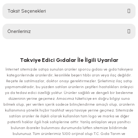
Taksit Seçenekleri
Bu ürüne ilk yorumu siz yapın!
Önerileriniz
Yorum Yaz
Bu ürünün fiyat bilgisi, resim, ürün açıklamalarında ve diğer konularda
yetersiz gördüğünüz noktaları öneri formunu kullanarak tarafımıza
iletebilirsiniz.
Takviye Edici Gıdalar İle İlgili Uyarılar
Görüş ve önerileriniz için teşekkür ederiz.
İnternet sitemizde satışa sunulan ürünler sporcu gıdası ve gıda takviyesi
kategorilerinde ürünlerdir, kesinlikle beşeri tıbbi ürün veya ilaç değildir.
Ürün resmi kalitesiz, bozuk veya görüntülenemiyor.
Reçete ile satılmazlar, doktor onayı gerektirmezler. Şirketimiz ilaç satışı
yapmamaktadır, bu yüzden satılan ürünlerin çeşitleri hastalıkları önleyici
Ürün açıklamasında eksik bilgiler bulunuyor.
ya da tedavi edici özelliği yoktur. Ürünler sağlıklı ve dengeli bir beslenme
Ürün bilgilerinde hatalar bulunuyor.
düzeninin yerine geçemez. Amacımız tüketiciye en doğru bilgiyi suna
bilmek olup, yer verilen içerik sadece bilinçlendirme amaçlı olup, ürünlerin
Ürün fiyatı diğer sitelerden daha pahalı.
kullanımına yönelik hiçbir taahhüt veya tavsiye yerine geçmez. Sitemizde
Bu ürüne benzer farklı alternatifler olmalı.
satılan ürünler ile ilişkili olarak kullanılan tüm logo ve marka ve diğer
patentli haklar ilgili hak sahiplerine aittir. Yanlış anlaşılan veya yanıltıcı
bulunan ibareler bulunması durumunda lütfen sitemize bildirimde
bulununuz. Tüm ürünlerimiz %100 orijinal olup T.C. Gıda Tarım ve