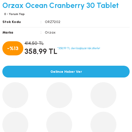
Orzax Ocean Cranberry 30 Tablet
0 - Yorum Yap
Stok Kodu
ORZ7202
Marka
Orzax
414,50 TL
-%13
*358,99 TL den başlayan taksitlerle!
358,99 TL
Gelince Haber Ver