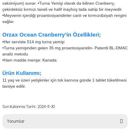
vaksiniyum) sunar.
•
Turna Yemişi olarak da bilinen Cranberry,
çekirdeksiz kırmızı taneli ve hafif mayhoş tada sahip bir meyvedir.
•
Meyvenin içerdiği proantosiyanidinler canlı ve kırmızı&siyah rengini
sağlar.
Orzax Ocean Cranberry'in Özellikleri;
•Her serviste 514 mg turna yemişi
•
Turna yemişinden gelen 35 mg proantosiyanidin- Patentli BL-DMAC
analiz metodu
•
Ham madde menşe: Kanada
Ürün Kullanımı;
11 yaş ve üzeri yetişkinler için tok karnına günde 1 tablet tüketilmesi
tavsiye edilir.
Son Kullanma Tarihi : 2024-11-30
Yorumlar