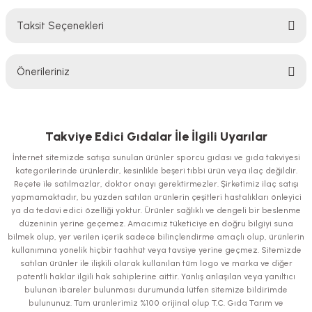
Taksit Seçenekleri
Bu ürüne ilk yorumu siz yapın!
Önerileriniz
Yorum Yaz
Bu ürünün fiyat bilgisi, resim, ürün açıklamalarında ve diğer konularda
yetersiz gördüğünüz noktaları öneri formunu kullanarak tarafımıza
iletebilirsiniz.
Takviye Edici Gıdalar İle İlgili Uyarılar
Görüş ve önerileriniz için teşekkür ederiz.
İnternet sitemizde satışa sunulan ürünler sporcu gıdası ve gıda takviyesi
kategorilerinde ürünlerdir, kesinlikle beşeri tıbbi ürün veya ilaç değildir.
Ürün resmi kalitesiz, bozuk veya görüntülenemiyor.
Reçete ile satılmazlar, doktor onayı gerektirmezler. Şirketimiz ilaç satışı
yapmamaktadır, bu yüzden satılan ürünlerin çeşitleri hastalıkları önleyici
Ürün açıklamasında eksik bilgiler bulunuyor.
ya da tedavi edici özelliği yoktur. Ürünler sağlıklı ve dengeli bir beslenme
Ürün bilgilerinde hatalar bulunuyor.
düzeninin yerine geçemez. Amacımız tüketiciye en doğru bilgiyi suna
bilmek olup, yer verilen içerik sadece bilinçlendirme amaçlı olup, ürünlerin
Ürün fiyatı diğer sitelerden daha pahalı.
kullanımına yönelik hiçbir taahhüt veya tavsiye yerine geçmez. Sitemizde
Bu ürüne benzer farklı alternatifler olmalı.
satılan ürünler ile ilişkili olarak kullanılan tüm logo ve marka ve diğer
patentli haklar ilgili hak sahiplerine aittir. Yanlış anlaşılan veya yanıltıcı
bulunan ibareler bulunması durumunda lütfen sitemize bildirimde
bulununuz. Tüm ürünlerimiz %100 orijinal olup T.C. Gıda Tarım ve