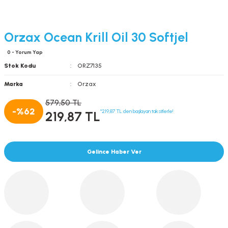
Orzax Ocean Krill Oil 30 Softjel
0 - Yorum Yap
Stok Kodu
ORZ7135
Marka
Orzax
579,50 TL
-%62
*219,87 TL den başlayan taksitlerle!
219,87 TL
Gelince Haber Ver