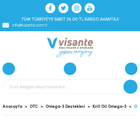
TÜM TÜRKİYE’YE SABİT 36.00 TL KARGO AVANTAJI
info@visante.com.tr
Anasayfa
OTC
Omega-3 Destekleri
Krill Oil Omega-3
Orz