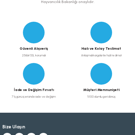
Hayvancılık Bakanlığı onaylıdır.
Gönder
Güvenli Alışveriş
Hızlı ve Kolay Teslimat
256bit SSL korumalı
Anlaşmalı kargolar ile hızlı teslimat
İade ve Değişim Fırsatı
Müşteri Memnuniyeti
7 İş günü içerisinde iade ve değişim
%100 olumlu geri dönüş
Bize Ulaşın