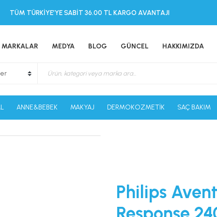
TÜM TÜRKİYE’YE SABİT 36.00 TL KARGO AVANTAJI
MARKALAR
MEDYA
BLOG
GÜNCEL
HAKKIMIZDA
L
ANNE&BEBEK
MAKYAJ
DERMOKOZMETİK
SAÇ BAKIM
Philips Aven
Response 240