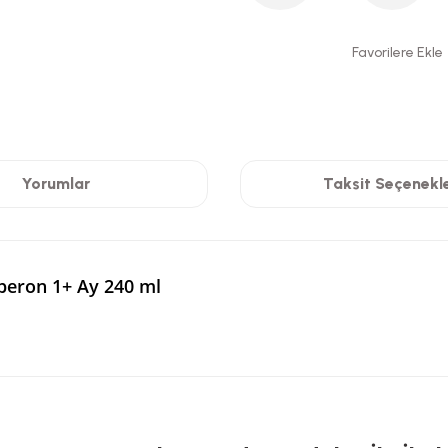
Yorumlar
Taksit Seçenekle
iberon 1+ Ay 240 ml
 yetersiz gördüğünüz noktaları öneri formunu kullanarak tarafımıza iletebilirsi