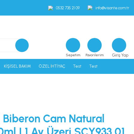
0532 735 21 09
info@visante.com.tr
Giriş Yap
Sepetim
Favorilerim
KİŞİSEL BAKIM
ÖZEL İHTİYAÇ
Test
Test
t Biberon Cam Natural
ml | 1 Ay Üzeri SCY933 01