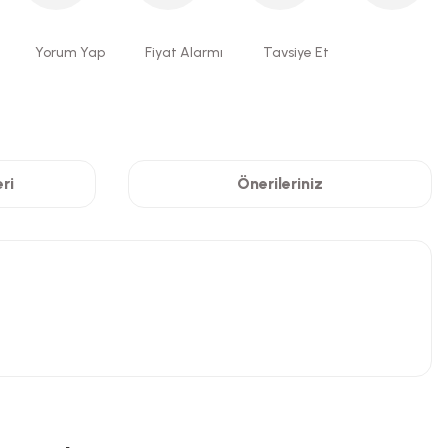
Yorum Yap
Fiyat Alarmı
Tavsiye Et
ri
Önerileriniz
niz.