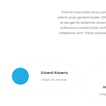
Ürün resmi kalitesiz, bozuk veya görüntülenemiyor.
İnternet sitemizde satışa sunul
Ürün açıklamasında eksik bilgiler bulunuyor.
doktor onayı gerektirmezler. Şirk
ve dengeli bir beslenme düzeni
Ürün bilgilerinde hatalar bulunuyor.
kullanımına yönelik hiçbir taah
Ürün fiyatı diğer sitelerden daha pahalı.
sahiplerine aittir. Yanlış anla
Bu ürüne benzer farklı alternatifler olmalı.
Güvenli Alışveriş
256bit SSL korumalı
H
Anlaş