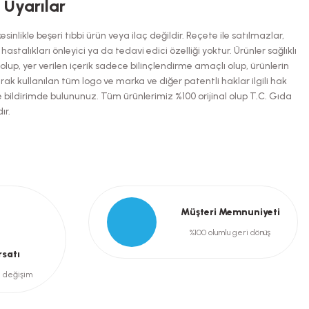
i Uyarılar
inlikle beşeri tıbbi ürün veya ilaç değildir. Reçete ile satılmazlar,
talıkları önleyici ya da tedavi edici özelliği yoktur. Ürünler sağlıklı
up, yer verilen içerik sadece bilinçlendirme amaçlı olup, ürünlerin
arak kullanılan tüm logo ve marka ve diğer patentli haklar ilgili hak
e bildirimde bulununuz. Tüm ürünlerimiz %100 orijinal olup T.C. Gıda
ır.
Müşteri Memnuniyeti
%100 olumlu geri dönüş
rsatı
e değişim