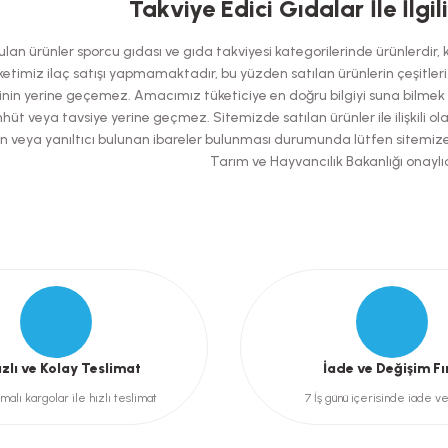
Takviye Edici Gıdalar İle İlgil
Bu ürüne ilk yorumu siz yapın!
an ürünler sporcu gıdası ve gıda takviyesi kategorilerinde ürünlerdir, kes
Yorum Yaz
etimiz ilaç satışı yapmamaktadır, bu yüzden satılan ürünlerin çeşitleri has
nin yerine geçemez. Amacımız tüketiciye en doğru bilgiyi suna bilmek ol
hüt veya tavsiye yerine geçmez. Sitemizde satılan ürünler ile ilişkili ol
şılan veya yanıltıcı bulunan ibareler bulunması durumunda lütfen sitemiz
Tarım ve Hayvancılık Bakanlığı onaylıd
Gönder
ızlı ve Kolay Teslimat
İade ve Değişim Fı
malı kargolar ile hızlı teslimat
7 İş günü içerisinde iade v