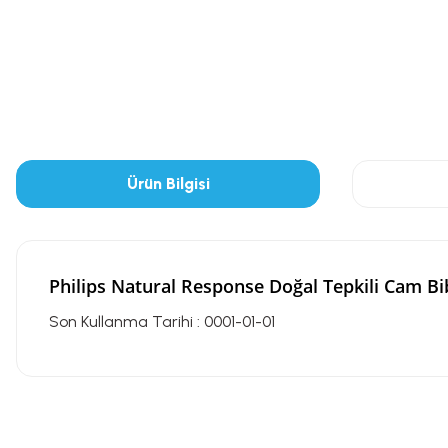
Ürün Bilgisi
Philips Natural Response Doğal Tepkili Cam B
Son Kullanma Tarihi : 0001-01-01
Bu ürünün fiyat bilgisi, resim, ürün açıklamalarında ve diğer konularda
Görüş ve önerileriniz için teşekkür ederiz.