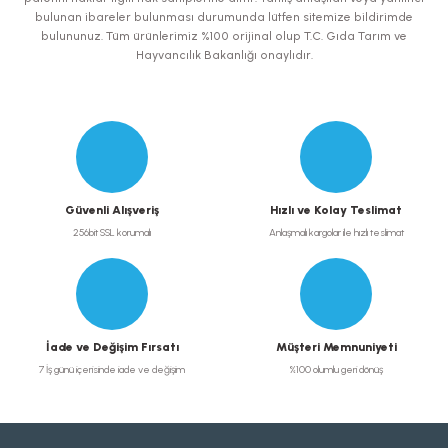
bulunan ibareler bulunması durumunda lütfen sitemize bildirimde
bulununuz. Tüm ürünlerimiz %100 orijinal olup T.C. Gıda Tarım ve
Hayvancılık Bakanlığı onaylıdır.
Gönder
Güvenli Alışveriş
Hızlı ve Kolay Teslimat
256bit SSL korumalı
Anlaşmalı kargolar ile hızlı teslimat
İade ve Değişim Fırsatı
Müşteri Memnuniyeti
7 İş günü içerisinde iade ve değişim
%100 olumlu geri dönüş