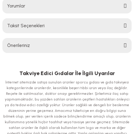
Yorumlar
Taksit Seçenekleri
Bu ürüne ilk yorumu siz yapın!
Önerileriniz
Yorum Yaz
Bu ürünün fiyat bilgisi, resim, ürün açıklamalarında ve diğer konularda
yetersiz gördüğünüz noktaları öneri formunu kullanarak tarafımıza
iletebilirsiniz.
Takviye Edici Gıdalar İle İlgili Uyarılar
Görüş ve önerileriniz için teşekkür ederiz.
İnternet sitemizde satışa sunulan ürünler sporcu gıdası ve gıda takviyesi
kategorilerinde ürünlerdir, kesinlikle beşeri tıbbi ürün veya ilaç değildir.
Ürün resmi kalitesiz, bozuk veya görüntülenemiyor.
Reçete ile satılmazlar, doktor onayı gerektirmezler. Şirketimiz ilaç satışı
yapmamaktadır, bu yüzden satılan ürünlerin çeşitleri hastalıkları önleyici
Ürün açıklamasında eksik bilgiler bulunuyor.
ya da tedavi edici özelliği yoktur. Ürünler sağlıklı ve dengeli bir beslenme
Ürün bilgilerinde hatalar bulunuyor.
düzeninin yerine geçemez. Amacımız tüketiciye en doğru bilgiyi suna
bilmek olup, yer verilen içerik sadece bilinçlendirme amaçlı olup, ürünlerin
Ürün fiyatı diğer sitelerden daha pahalı.
kullanımına yönelik hiçbir taahhüt veya tavsiye yerine geçmez. Sitemizde
Bu ürüne benzer farklı alternatifler olmalı.
satılan ürünler ile ilişkili olarak kullanılan tüm logo ve marka ve diğer
patentli haklar ilgili hak sahiplerine aittir. Yanlış anlaşılan veya yanıltıcı