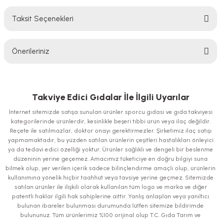
Taksit Seçenekleri
Bu ürüne ilk yorumu siz yapın!
Önerileriniz
Yorum Yaz
Bu ürünün fiyat bilgisi, resim, ürün açıklamalarında ve diğer konularda
yetersiz gördüğünüz noktaları öneri formunu kullanarak tarafımıza
iletebilirsiniz.
Takviye Edici Gıdalar İle İlgili Uyarılar
Görüş ve önerileriniz için teşekkür ederiz.
İnternet sitemizde satışa sunulan ürünler sporcu gıdası ve gıda takviyesi
kategorilerinde ürünlerdir, kesinlikle beşeri tıbbi ürün veya ilaç değildir.
Ürün resmi kalitesiz, bozuk veya görüntülenemiyor.
Reçete ile satılmazlar, doktor onayı gerektirmezler. Şirketimiz ilaç satışı
yapmamaktadır, bu yüzden satılan ürünlerin çeşitleri hastalıkları önleyici
Ürün açıklamasında eksik bilgiler bulunuyor.
ya da tedavi edici özelliği yoktur. Ürünler sağlıklı ve dengeli bir beslenme
Ürün bilgilerinde hatalar bulunuyor.
düzeninin yerine geçemez. Amacımız tüketiciye en doğru bilgiyi suna
bilmek olup, yer verilen içerik sadece bilinçlendirme amaçlı olup, ürünlerin
Ürün fiyatı diğer sitelerden daha pahalı.
kullanımına yönelik hiçbir taahhüt veya tavsiye yerine geçmez. Sitemizde
Bu ürüne benzer farklı alternatifler olmalı.
satılan ürünler ile ilişkili olarak kullanılan tüm logo ve marka ve diğer
patentli haklar ilgili hak sahiplerine aittir. Yanlış anlaşılan veya yanıltıcı
bulunan ibareler bulunması durumunda lütfen sitemize bildirimde
bulununuz. Tüm ürünlerimiz %100 orijinal olup T.C. Gıda Tarım ve