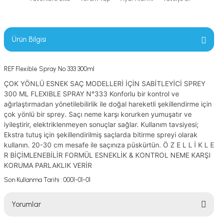
Ürün Bilgisi
REF Flexible Spray No 333 300ml
ÇOK YÖNLÜ ESNEK SAÇ MODELLERİ İÇİN SABİTLEYİCİ SPREY
300 ML FLEXIBLE SPRAY N°333 Konforlu bir kontrol ve
ağırlaştırmadan yönetilebilirlik ile doğal hareketli şekillendirme için
çok yönlü bir sprey. Saçı neme karşı korurken yumuşatır ve
iyileştirir, elektriklenmeyen sonuçlar sağlar. Kullanım tavsiyesi;
Ekstra tutuş için şekillendirilmiş saçlarda bitirme spreyi olarak
kullanın. 20-30 cm mesafe ile saçınıza püskürtün. Ö Z E L L İ K L E
R BİÇİMLENEBİLİR FORMÜL ESNEKLİK & KONTROL NEME KARŞI
KORUMA PARLAKLIK VERİR
Son Kullanma Tarihi : 0001-01-01
Yorumlar