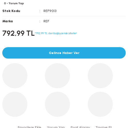
0 - Yorum Yap
Stok Kodu
REF9013
Marka
REF
792,99 TL
*792,99 TL den başlayan taksitlerle!
Gelince Haber Ver
Yorum Yap
Fiyat Alarmı
Tavsiye Et