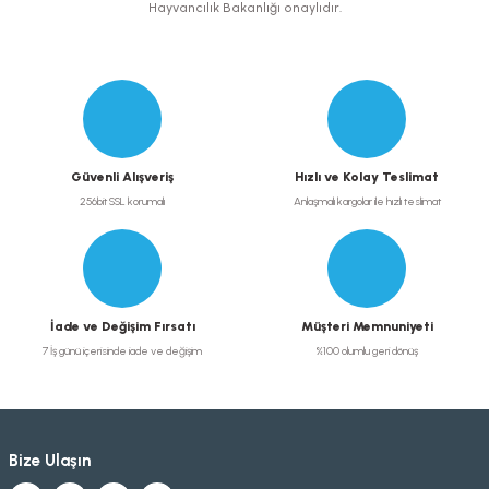
Hayvancılık Bakanlığı onaylıdır.
Gönder
Güvenli Alışveriş
Hızlı ve Kolay Teslimat
256bit SSL korumalı
Anlaşmalı kargolar ile hızlı teslimat
İade ve Değişim Fırsatı
Müşteri Memnuniyeti
7 İş günü içerisinde iade ve değişim
%100 olumlu geri dönüş
Bize Ulaşın