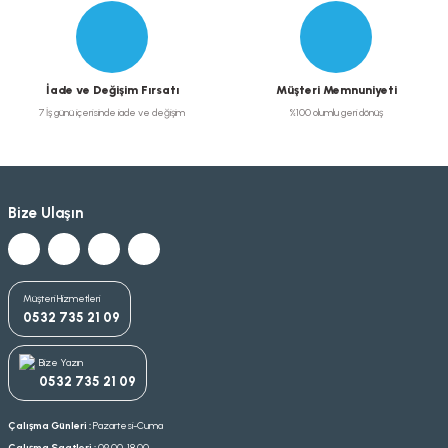
İade ve Değişim Fırsatı
Müşteri Memnuniyeti
7 İş günü içerisinde iade ve değişim
%100 olumlu geri dönüş
Bize Ulaşın
Müşteri Hizmetleri
0532 735 21 09
Bize Yazın
0532 735 21 09
Çalışma Günleri :
Pazartesi-Cuma
Çalışma Saatleri :
09.00-18.00