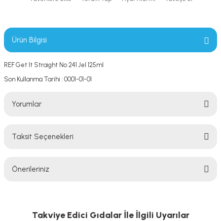
Ürün Bilgisi
REF Get It Straight No 241 Jel 125ml
Son Kullanma Tarihi : 0001-01-01
Yorumlar
Taksit Seçenekleri
Bu ürüne ilk yorumu siz yapın!
Önerileriniz
Yorum Yaz
Bu ürünün fiyat bilgisi, resim, ürün açıklamalarında ve diğer konularda
yetersiz gördüğünüz noktaları öneri formunu kullanarak tarafımıza
iletebilirsiniz.
Takviye Edici Gıdalar İle İlgili Uyarılar