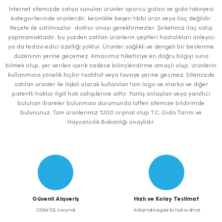
Görüş ve önerileriniz için teşekkür ederiz.
İnternet sitemizde satışa sunulan ürünler sporcu gıdası ve gıda takviyesi
kategorilerinde ürünlerdir, kesinlikle beşeri tıbbi ürün veya ilaç değildir.
Ürün resmi kalitesiz, bozuk veya görüntülenemiyor.
Reçete ile satılmazlar, doktor onayı gerektirmezler. Şirketimiz ilaç satışı
yapmamaktadır, bu yüzden satılan ürünlerin çeşitleri hastalıkları önleyici
Ürün açıklamasında eksik bilgiler bulunuyor.
ya da tedavi edici özelliği yoktur. Ürünler sağlıklı ve dengeli bir beslenme
Ürün bilgilerinde hatalar bulunuyor.
düzeninin yerine geçemez. Amacımız tüketiciye en doğru bilgiyi suna
bilmek olup, yer verilen içerik sadece bilinçlendirme amaçlı olup, ürünlerin
Ürün fiyatı diğer sitelerden daha pahalı.
kullanımına yönelik hiçbir taahhüt veya tavsiye yerine geçmez. Sitemizde
Bu ürüne benzer farklı alternatifler olmalı.
satılan ürünler ile ilişkili olarak kullanılan tüm logo ve marka ve diğer
patentli haklar ilgili hak sahiplerine aittir. Yanlış anlaşılan veya yanıltıcı
bulunan ibareler bulunması durumunda lütfen sitemize bildirimde
bulununuz. Tüm ürünlerimiz %100 orijinal olup T.C. Gıda Tarım ve
Hayvancılık Bakanlığı onaylıdır.
Gönder
Güvenli Alışveriş
Hızlı ve Kolay Teslimat
256bit SSL korumalı
Anlaşmalı kargolar ile hızlı teslimat