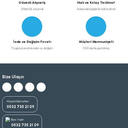
Güvenli Alışveriş
Hızlı ve Kolay Teslimat
256bit SSL korumalı
Anlaşmalı kargolar ile hızlı teslimat
İade ve Değişim Fırsatı
Müşteri Memnuniyeti
7 İş günü içerisinde iade ve değişim
%100 olumlu geri dönüş
Bize Ulaşın
Müşteri Hizmetleri
0532 735 21 09
Bize Yazın
0532 735 21 09