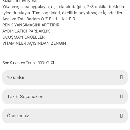
Kullanım tavsiyesi;
Yıkanmış saça uygulayın, eşit olarak dağıtın, 2-3 dakika bekletin.
İyice durulayın. Tüm saç tipleri, özellikle boyalı saçlar.İçindekiler:
Acai ve Tatlı Badem.Ö Z E L L İ K L E R
RENK YANSIMASINI ARTTIRIR
AYDINLATICI PARLAKLIK
UÇUŞMAYI ENGELLER
VİTAMİNLER AÇISINDAN ZENGİN
Son Kullanma Tarihi : 0001-01-01
Yorumlar
Taksit Seçenekleri
Bu ürüne ilk yorumu siz yapın!
Önerileriniz
Yorum Yaz