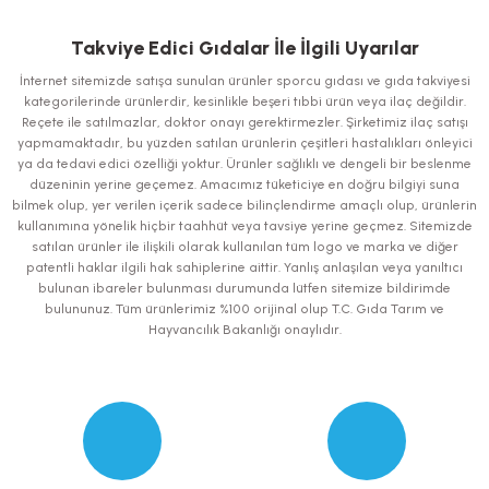
Bu ürünün fiyat bilgisi, resim, ürün açıklamalarında ve diğer konularda
yetersiz gördüğünüz noktaları öneri formunu kullanarak tarafımıza
iletebilirsiniz.
Takviye Edici Gıdalar İle İlgili Uyarılar
Görüş ve önerileriniz için teşekkür ederiz.
İnternet sitemizde satışa sunulan ürünler sporcu gıdası ve gıda takviyesi
kategorilerinde ürünlerdir, kesinlikle beşeri tıbbi ürün veya ilaç değildir.
Ürün resmi kalitesiz, bozuk veya görüntülenemiyor.
Reçete ile satılmazlar, doktor onayı gerektirmezler. Şirketimiz ilaç satışı
yapmamaktadır, bu yüzden satılan ürünlerin çeşitleri hastalıkları önleyici
Ürün açıklamasında eksik bilgiler bulunuyor.
ya da tedavi edici özelliği yoktur. Ürünler sağlıklı ve dengeli bir beslenme
Ürün bilgilerinde hatalar bulunuyor.
düzeninin yerine geçemez. Amacımız tüketiciye en doğru bilgiyi suna
bilmek olup, yer verilen içerik sadece bilinçlendirme amaçlı olup, ürünlerin
Ürün fiyatı diğer sitelerden daha pahalı.
kullanımına yönelik hiçbir taahhüt veya tavsiye yerine geçmez. Sitemizde
Bu ürüne benzer farklı alternatifler olmalı.
satılan ürünler ile ilişkili olarak kullanılan tüm logo ve marka ve diğer
patentli haklar ilgili hak sahiplerine aittir. Yanlış anlaşılan veya yanıltıcı
bulunan ibareler bulunması durumunda lütfen sitemize bildirimde
bulununuz. Tüm ürünlerimiz %100 orijinal olup T.C. Gıda Tarım ve
Hayvancılık Bakanlığı onaylıdır.
Gönder