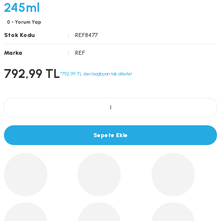
245ml
0 - Yorum Yap
Stok Kodu
REF8477
Marka
REF
792,99 TL
*792,99 TL den başlayan taksitlerle!
Sepete Ekle