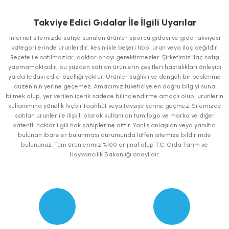
Bu ürünün fiyat bilgisi, resim, ürün açıklamalarında ve diğer konularda
yetersiz gördüğünüz noktaları öneri formunu kullanarak tarafımıza
iletebilirsiniz.
Takviye Edici Gıdalar İle İlgili Uyarılar
Görüş ve önerileriniz için teşekkür ederiz.
İnternet sitemizde satışa sunulan ürünler sporcu gıdası ve gıda takviyesi
kategorilerinde ürünlerdir, kesinlikle beşeri tıbbi ürün veya ilaç değildir.
Ürün resmi kalitesiz, bozuk veya görüntülenemiyor.
Reçete ile satılmazlar, doktor onayı gerektirmezler. Şirketimiz ilaç satışı
yapmamaktadır, bu yüzden satılan ürünlerin çeşitleri hastalıkları önleyici
Ürün açıklamasında eksik bilgiler bulunuyor.
ya da tedavi edici özelliği yoktur. Ürünler sağlıklı ve dengeli bir beslenme
Ürün bilgilerinde hatalar bulunuyor.
düzeninin yerine geçemez. Amacımız tüketiciye en doğru bilgiyi suna
bilmek olup, yer verilen içerik sadece bilinçlendirme amaçlı olup, ürünlerin
Ürün fiyatı diğer sitelerden daha pahalı.
kullanımına yönelik hiçbir taahhüt veya tavsiye yerine geçmez. Sitemizde
Bu ürüne benzer farklı alternatifler olmalı.
satılan ürünler ile ilişkili olarak kullanılan tüm logo ve marka ve diğer
patentli haklar ilgili hak sahiplerine aittir. Yanlış anlaşılan veya yanıltıcı
bulunan ibareler bulunması durumunda lütfen sitemize bildirimde
bulununuz. Tüm ürünlerimiz %100 orijinal olup T.C. Gıda Tarım ve
Hayvancılık Bakanlığı onaylıdır.
Gönder