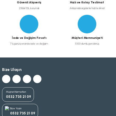
Güvenli Alışveriş
Hızlı ve Kolay Teslimat
256bit SSL korumalı
Anlaşmalı kargolar ile hızlı teslimat
İade ve Değişim Fırsatı
Müşteri Memnuniyeti
7 İş günü içerisinde iade ve değişim
%100 olumlu geri dönüş
Bize Ulaşın
Müşteri Hizmetleri
0532 735 21 09
Bize Yazın
0532 735 21 09