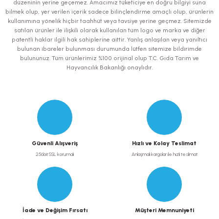
Ürün bilgilerinde hatalar bulunuyor.
düzeninin yerine geçemez. Amacımız tüketiciye en doğru bilgiyi suna
bilmek olup, yer verilen içerik sadece bilinçlendirme amaçlı olup, ürünlerin
Ürün fiyatı diğer sitelerden daha pahalı.
kullanımına yönelik hiçbir taahhüt veya tavsiye yerine geçmez. Sitemizde
Bu ürüne benzer farklı alternatifler olmalı.
satılan ürünler ile ilişkili olarak kullanılan tüm logo ve marka ve diğer
patentli haklar ilgili hak sahiplerine aittir. Yanlış anlaşılan veya yanıltıcı
bulunan ibareler bulunması durumunda lütfen sitemize bildirimde
bulununuz. Tüm ürünlerimiz %100 orijinal olup T.C. Gıda Tarım ve
Hayvancılık Bakanlığı onaylıdır.
Gönder
Güvenli Alışveriş
Hızlı ve Kolay Teslimat
256bit SSL korumalı
Anlaşmalı kargolar ile hızlı teslimat
İade ve Değişim Fırsatı
Müşteri Memnuniyeti