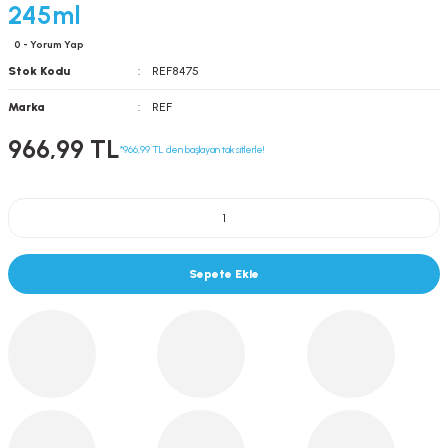
245ml
0 - Yorum Yap
Stok Kodu
REF8475
Marka
REF
966,99 TL
*966,99 TL den başlayan taksitlerle!
Sepete Ekle