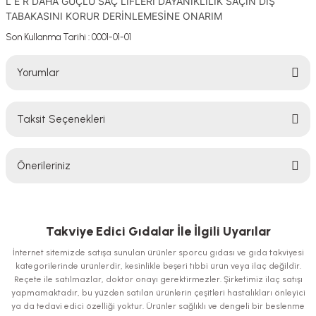
L E R DAHA GÜÇLÜ SAÇ LİFLERİ DAYANIKLILIK SAÇIN DIŞ
TABAKASINI KORUR DERİNLEMESİNE ONARIM
Son Kullanma Tarihi : 0001-01-01
Yorumlar
Taksit Seçenekleri
Bu ürüne ilk yorumu siz yapın!
Önerileriniz
Yorum Yaz
Bu ürünün fiyat bilgisi, resim, ürün açıklamalarında ve diğer konularda
yetersiz gördüğünüz noktaları öneri formunu kullanarak tarafımıza
iletebilirsiniz.
Takviye Edici Gıdalar İle İlgili Uyarılar
Görüş ve önerileriniz için teşekkür ederiz.
İnternet sitemizde satışa sunulan ürünler sporcu gıdası ve gıda takviyesi
kategorilerinde ürünlerdir, kesinlikle beşeri tıbbi ürün veya ilaç değildir.
Ürün resmi kalitesiz, bozuk veya görüntülenemiyor.
Reçete ile satılmazlar, doktor onayı gerektirmezler. Şirketimiz ilaç satışı
yapmamaktadır, bu yüzden satılan ürünlerin çeşitleri hastalıkları önleyici
Ürün açıklamasında eksik bilgiler bulunuyor.
ya da tedavi edici özelliği yoktur. Ürünler sağlıklı ve dengeli bir beslenme