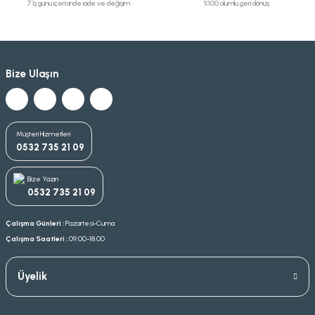
7 İş günü içerisinde iade ve değişim
%100 olumlu geri dönüş
Bize Ulaşın
Müşteri Hizmetleri
0532 735 21 09
Bize Yazın
0532 735 21 09
Çalışma Günleri :
Pazartesi-Cuma
Çalışma Saatleri :
09.00-18.00
Üyelik