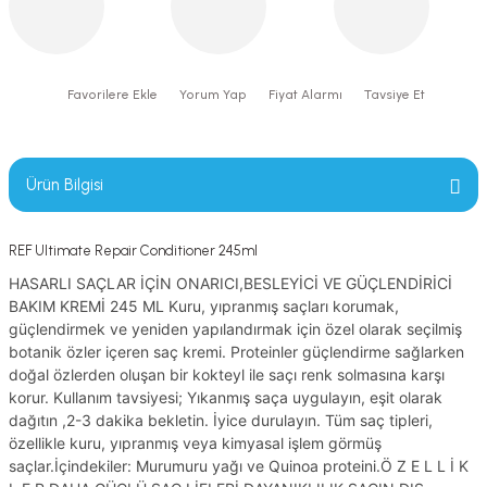
Yorum Yap
Fiyat Alarmı
Tavsiye Et
Ürün Bilgisi
REF Ultimate Repair Conditioner 245ml
HASARLI SAÇLAR İÇİN ONARICI,BESLEYİCİ VE GÜÇLENDİRİCİ
BAKIM KREMİ 245 ML Kuru, yıpranmış saçları korumak,
güçlendirmek ve yeniden yapılandırmak için özel olarak seçilmiş
botanik özler içeren saç kremi. Proteinler güçlendirme sağlarken
doğal özlerden oluşan bir kokteyl ile saçı renk solmasına karşı
korur. Kullanım tavsiyesi; Yıkanmış saça uygulayın, eşit olarak
dağıtın ,2-3 dakika bekletin. İyice durulayın. Tüm saç tipleri,
özellikle kuru, yıpranmış veya kimyasal işlem görmüş
saçlar.İçindekiler: Murumuru yağı ve Quinoa proteini.Ö Z E L L İ K