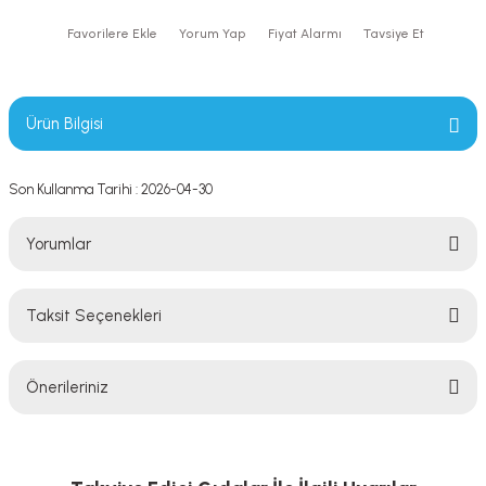
Yorum Yap
Fiyat Alarmı
Tavsiye Et
Ürün Bilgisi
Son Kullanma Tarihi : 2026-04-30
Yorumlar
Taksit Seçenekleri
Bu ürüne ilk yorumu siz yapın!
Önerileriniz
Yorum Yaz
Bu ürünün fiyat bilgisi, resim, ürün açıklamalarında ve diğer konularda
yetersiz gördüğünüz noktaları öneri formunu kullanarak tarafımıza
iletebilirsiniz.