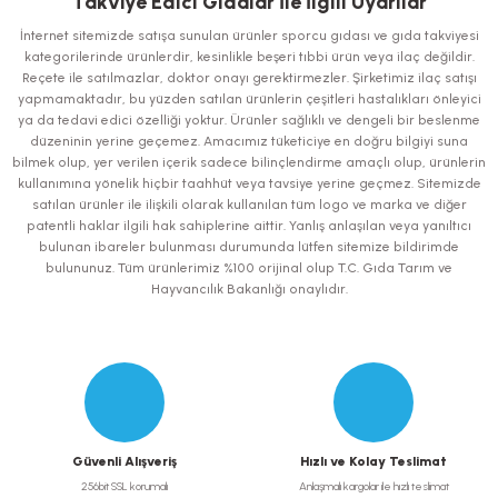
Takviye Edici Gıdalar İle İlgili Uyarılar
Görüş ve önerileriniz için teşekkür ederiz.
İnternet sitemizde satışa sunulan ürünler sporcu gıdası ve gıda takviyesi
kategorilerinde ürünlerdir, kesinlikle beşeri tıbbi ürün veya ilaç değildir.
Ürün resmi kalitesiz, bozuk veya görüntülenemiyor.
Reçete ile satılmazlar, doktor onayı gerektirmezler. Şirketimiz ilaç satışı
yapmamaktadır, bu yüzden satılan ürünlerin çeşitleri hastalıkları önleyici
Ürün açıklamasında eksik bilgiler bulunuyor.
ya da tedavi edici özelliği yoktur. Ürünler sağlıklı ve dengeli bir beslenme
Ürün bilgilerinde hatalar bulunuyor.
düzeninin yerine geçemez. Amacımız tüketiciye en doğru bilgiyi suna
bilmek olup, yer verilen içerik sadece bilinçlendirme amaçlı olup, ürünlerin
Ürün fiyatı diğer sitelerden daha pahalı.
kullanımına yönelik hiçbir taahhüt veya tavsiye yerine geçmez. Sitemizde
Bu ürüne benzer farklı alternatifler olmalı.
satılan ürünler ile ilişkili olarak kullanılan tüm logo ve marka ve diğer
patentli haklar ilgili hak sahiplerine aittir. Yanlış anlaşılan veya yanıltıcı
bulunan ibareler bulunması durumunda lütfen sitemize bildirimde
bulununuz. Tüm ürünlerimiz %100 orijinal olup T.C. Gıda Tarım ve
Hayvancılık Bakanlığı onaylıdır.
Gönder
Güvenli Alışveriş
Hızlı ve Kolay Teslimat
256bit SSL korumalı
Anlaşmalı kargolar ile hızlı teslimat