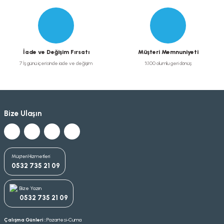
İade ve Değişim Fırsatı
Müşteri Memnuniyeti
7 İş günü içerisinde iade ve değişim
%100 olumlu geri dönüş
Bize Ulaşın
Müşteri Hizmetleri
0532 735 21 09
Bize Yazın
0532 735 21 09
Çalışma Günleri :
Pazartesi-Cuma