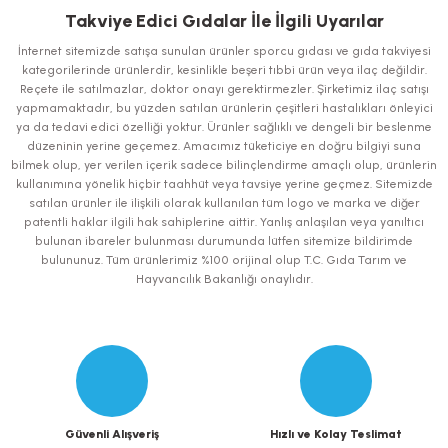
iletebilirsiniz.
Takviye Edici Gıdalar İle İlgili Uyarılar
Görüş ve önerileriniz için teşekkür ederiz.
İnternet sitemizde satışa sunulan ürünler sporcu gıdası ve gıda takviyesi
kategorilerinde ürünlerdir, kesinlikle beşeri tıbbi ürün veya ilaç değildir.
Ürün resmi kalitesiz, bozuk veya görüntülenemiyor.
Reçete ile satılmazlar, doktor onayı gerektirmezler. Şirketimiz ilaç satışı
yapmamaktadır, bu yüzden satılan ürünlerin çeşitleri hastalıkları önleyici
Ürün açıklamasında eksik bilgiler bulunuyor.
ya da tedavi edici özelliği yoktur. Ürünler sağlıklı ve dengeli bir beslenme
Ürün bilgilerinde hatalar bulunuyor.
düzeninin yerine geçemez. Amacımız tüketiciye en doğru bilgiyi suna
bilmek olup, yer verilen içerik sadece bilinçlendirme amaçlı olup, ürünlerin
Ürün fiyatı diğer sitelerden daha pahalı.
kullanımına yönelik hiçbir taahhüt veya tavsiye yerine geçmez. Sitemizde
Bu ürüne benzer farklı alternatifler olmalı.
satılan ürünler ile ilişkili olarak kullanılan tüm logo ve marka ve diğer
patentli haklar ilgili hak sahiplerine aittir. Yanlış anlaşılan veya yanıltıcı
bulunan ibareler bulunması durumunda lütfen sitemize bildirimde
bulununuz. Tüm ürünlerimiz %100 orijinal olup T.C. Gıda Tarım ve
Hayvancılık Bakanlığı onaylıdır.
Gönder
Güvenli Alışveriş
Hızlı ve Kolay Teslimat