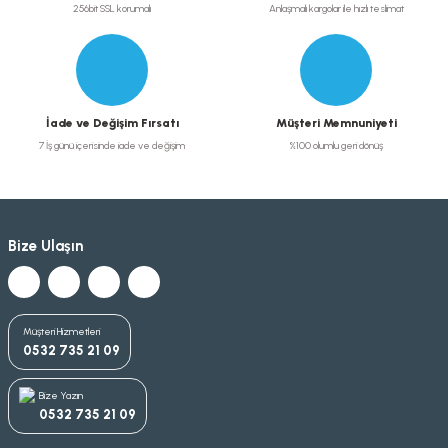
256bit SSL korumalı
Anlaşmalı kargolar ile hızlı teslimat
İade ve Değişim Fırsatı
Müşteri Memnuniyeti
7 İş günü içerisinde iade ve değişim
%100 olumlu geri dönüş
Bize Ulaşın
Müşteri Hizmetleri
0532 735 21 09
Bize Yazın
0532 735 21 09