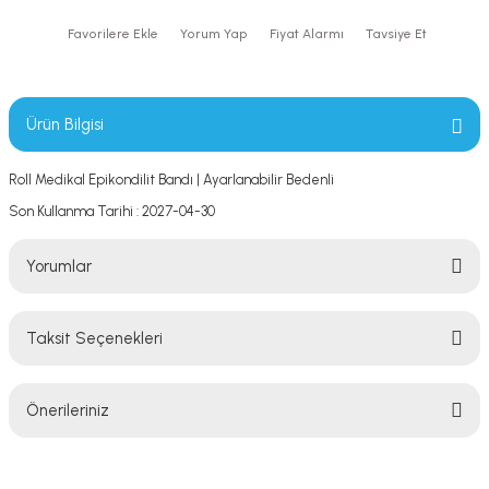
Yorum Yap
Fiyat Alarmı
Tavsiye Et
Ürün Bilgisi
Roll Medikal Epikondilit Bandı | Ayarlanabilir Bedenli
Son Kullanma Tarihi : 2027-04-30
Yorumlar
Taksit Seçenekleri
Bu ürüne ilk yorumu siz yapın!
Önerileriniz
Yorum Yaz
Bu ürünün fiyat bilgisi, resim, ürün açıklamalarında ve diğer konularda
yetersiz gördüğünüz noktaları öneri formunu kullanarak tarafımıza