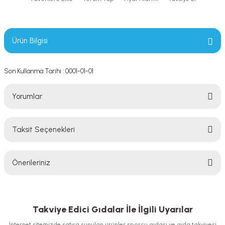
Ürün Bilgisi
Son Kullanma Tarihi : 0001-01-01
Yorumlar
Taksit Seçenekleri
Bu ürüne ilk yorumu siz yapın!
Önerileriniz
Yorum Yaz
Bu ürünün fiyat bilgisi, resim, ürün açıklamalarında ve diğer konularda
yetersiz gördüğünüz noktaları öneri formunu kullanarak tarafımıza
iletebilirsiniz.
Takviye Edici Gıdalar İle İlgili Uyarılar
Görüş ve önerileriniz için teşekkür ederiz.
İnternet sitemizde satışa sunulan ürünler sporcu gıdası ve gıda takviyesi