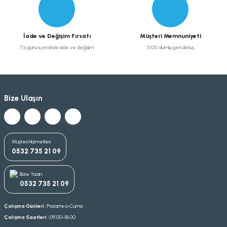
İade ve Değişim Fırsatı
Müşteri Memnuniyeti
7 İş günü içerisinde iade ve değişim
%100 olumlu geri dönüş
Bize Ulaşın
Müşteri Hizmetleri
0532 735 21 09
Bize Yazın
0532 735 21 09
Çalışma Günleri :
Pazartesi-Cuma
Çalışma Saatleri :
09.00-18.00