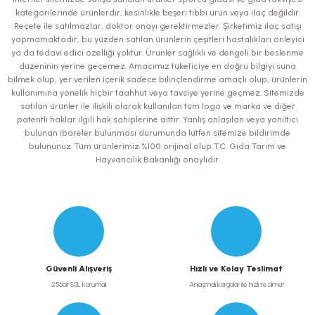
kategorilerinde ürünlerdir, kesinlikle beşeri tıbbi ürün veya ilaç değildir.
Ürün resmi kalitesiz, bozuk veya görüntülenemiyor.
Reçete ile satılmazlar, doktor onayı gerektirmezler. Şirketimiz ilaç satışı
yapmamaktadır, bu yüzden satılan ürünlerin çeşitleri hastalıkları önleyici
Ürün açıklamasında eksik bilgiler bulunuyor.
ya da tedavi edici özelliği yoktur. Ürünler sağlıklı ve dengeli bir beslenme
Ürün bilgilerinde hatalar bulunuyor.
düzeninin yerine geçemez. Amacımız tüketiciye en doğru bilgiyi suna
bilmek olup, yer verilen içerik sadece bilinçlendirme amaçlı olup, ürünlerin
Ürün fiyatı diğer sitelerden daha pahalı.
kullanımına yönelik hiçbir taahhüt veya tavsiye yerine geçmez. Sitemizde
Bu ürüne benzer farklı alternatifler olmalı.
satılan ürünler ile ilişkili olarak kullanılan tüm logo ve marka ve diğer
patentli haklar ilgili hak sahiplerine aittir. Yanlış anlaşılan veya yanıltıcı
bulunan ibareler bulunması durumunda lütfen sitemize bildirimde
bulununuz. Tüm ürünlerimiz %100 orijinal olup T.C. Gıda Tarım ve
Hayvancılık Bakanlığı onaylıdır.
Gönder
Güvenli Alışveriş
Hızlı ve Kolay Teslimat
256bit SSL korumalı
Anlaşmalı kargolar ile hızlı teslimat