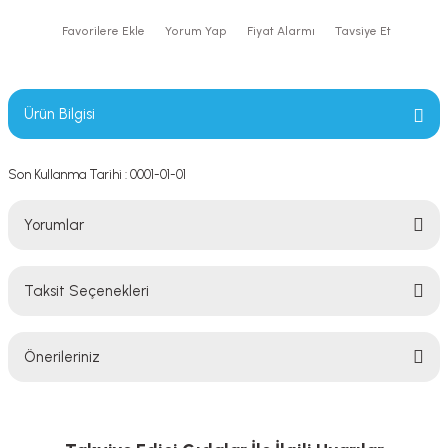
Yorum Yap
Fiyat Alarmı
Tavsiye Et
Ürün Bilgisi
Son Kullanma Tarihi : 0001-01-01
Yorumlar
Taksit Seçenekleri
Bu ürüne ilk yorumu siz yapın!
Önerileriniz
Yorum Yaz
Bu ürünün fiyat bilgisi, resim, ürün açıklamalarında ve diğer konularda
yetersiz gördüğünüz noktaları öneri formunu kullanarak tarafımıza
iletebilirsiniz.