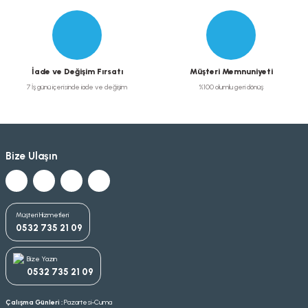
İade ve Değişim Fırsatı
Müşteri Memnuniyeti
7 İş günü içerisinde iade ve değişim
%100 olumlu geri dönüş
Bize Ulaşın
Müşteri Hizmetleri
0532 735 21 09
Bize Yazın
0532 735 21 09
Çalışma Günleri :
Pazartesi-Cuma