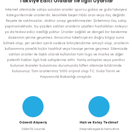
Takviye Edici Gıdalar İle İlgili Uyarılar
Görüş ve önerileriniz için teşekkür ederiz.
İnternet sitemizde satışa sunulan ürünler sporcu gıdası ve gıda takviyesi
kategorilerinde ürünlerdir, kesinlikle beşeri tıbbi ürün veya ilaç değildir.
Ürün resmi kalitesiz, bozuk veya görüntülenemiyor.
Reçete ile satılmazlar, doktor onayı gerektirmezler. Şirketimiz ilaç satışı
yapmamaktadır, bu yüzden satılan ürünlerin çeşitleri hastalıkları önleyici
Ürün açıklamasında eksik bilgiler bulunuyor.
ya da tedavi edici özelliği yoktur. Ürünler sağlıklı ve dengeli bir beslenme
Ürün bilgilerinde hatalar bulunuyor.
düzeninin yerine geçemez. Amacımız tüketiciye en doğru bilgiyi suna
bilmek olup, yer verilen içerik sadece bilinçlendirme amaçlı olup, ürünlerin
Ürün fiyatı diğer sitelerden daha pahalı.
kullanımına yönelik hiçbir taahhüt veya tavsiye yerine geçmez. Sitemizde
Bu ürüne benzer farklı alternatifler olmalı.
satılan ürünler ile ilişkili olarak kullanılan tüm logo ve marka ve diğer
patentli haklar ilgili hak sahiplerine aittir. Yanlış anlaşılan veya yanıltıcı
bulunan ibareler bulunması durumunda lütfen sitemize bildirimde
bulununuz. Tüm ürünlerimiz %100 orijinal olup T.C. Gıda Tarım ve
Hayvancılık Bakanlığı onaylıdır.
Gönder
Güvenli Alışveriş
Hızlı ve Kolay Teslimat
256bit SSL korumalı
Anlaşmalı kargolar ile hızlı teslimat