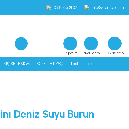
0532 735 21 09
info@visante.com.tr
Giriş Yap
Sepetim
Favorilerim
KİŞİSEL BAKIM
ÖZEL İHTİYAÇ
Test
Test
ni Deniz Suyu Burun