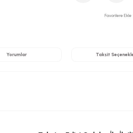
Yorumlar
Taksit Seçenekle
 yetersiz gördüğünüz noktaları öneri formunu kullanarak tarafımıza iletebilirsi