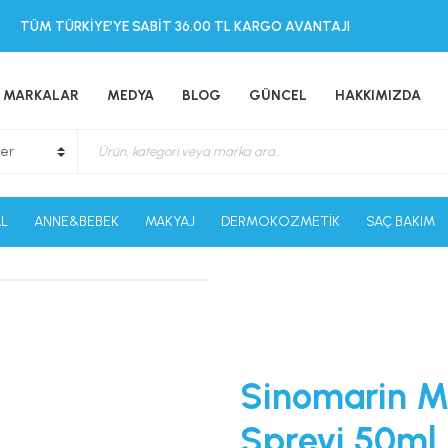
TÜM TÜRKİYE’YE SABİT 36.00 TL KARGO AVANTAJI
MARKALAR
MEDYA
BLOG
GÜNCEL
HAKKIMIZDA
L
ANNE&BEBEK
MAKYAJ
DERMOKOZMETİK
SAÇ BAKIM
Sinomarin Mi
Spreyi 50ml