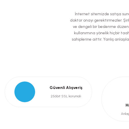
Ürün resmi kalitesiz, bozuk veya görüntülenemiyor.
İnternet sitemizde satışa sunul
Ürün açıklamasında eksik bilgiler bulunuyor.
doktor onayı gerektirmezler. Şirk
ve dengeli bir beslenme düzeni
Ürün bilgilerinde hatalar bulunuyor.
kullanımına yönelik hiçbir taah
Ürün fiyatı diğer sitelerden daha pahalı.
sahiplerine aittir. Yanlış anla
Bu ürüne benzer farklı alternatifler olmalı.
Güvenli Alışveriş
256bit SSL korumalı
H
Anlaş