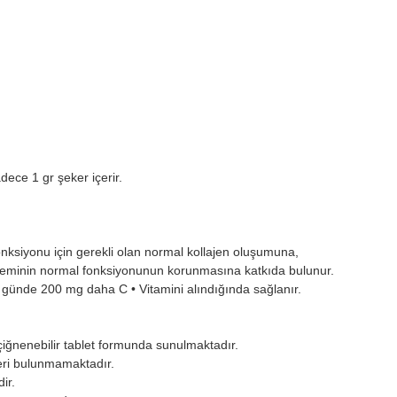
dece 1 gr şeker içerir.
fonksiyonu için gerekli olan normal kollajen oluşumuna,
isteminin normal fonksiyonunun korunmasına katkıda bulunur.
rak günde 200 mg daha C
•
Vitamini alındığında sağlanır.
iğnenebilir tablet formunda sunulmaktadır.
leri bulunmamaktadır.
ir.