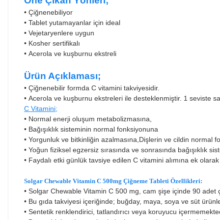
Öne Çıkan Yönleri;
•
Çiğnenebiliyor
•
Tablet yutamayanlar için ideal
•
Vejetaryenlere uygun
•
Kosher sertifikalı
•
Acerola ve kuşburnu ekstreli
Ürün Açıklaması;
• Çiğnenebilir formda C vitamini takviyesidir.
•
Acerola ve kuşburnu ekstreleri ile desteklenmiştir. 1 seviste sa
C Vitamini;
•
Normal enerji oluşum metabolizmasına,
•
Bağışıklık sisteminin normal fonksiyonuna
•
Yorgunluk ve bitkinliğin azalmasına,Dişlerin ve cildin normal 
•
Yoğun fiziksel egzersiz sırasında ve sonrasında bağışıklık s
•
Faydalı etki günlük tavsiye edilen C vitamini alımına ek ola
Solgar Chewable Vitamin C 500mg Çiğneme Tableti Özellikleri:
• Solgar Chewable Vitamin C 500 mg, cam şişe içinde 90 adet ç
•
Bu gıda takviyesi içeriğinde; buğday, maya, soya ve süt ürün
•
Sentetik renklendirici, tatlandırıcı veya koruyucu içermemekted