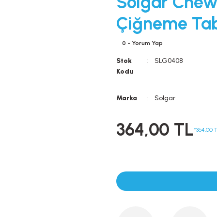
Solgar Chew
Çiğneme Tab
0 - Yorum Yap
Stok
SLG0408
Kodu
Marka
Solgar
364,00 TL
*364,00 T