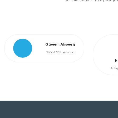
sahiplerine aittir. Yanlış anla
Bu ürüne benzer farklı alternatifler olmalı.
Güvenli Alışveriş
256bit SSL korumalı
H
Anlaş