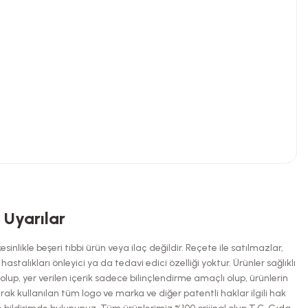
niz.
i Uyarılar
inlikle beşeri tıbbi ürün veya ilaç değildir. Reçete ile satılmazlar,
talıkları önleyici ya da tedavi edici özelliği yoktur. Ürünler sağlıklı
up, yer verilen içerik sadece bilinçlendirme amaçlı olup, ürünlerin
arak kullanılan tüm logo ve marka ve diğer patentli haklar ilgili hak