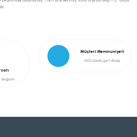
e bildirimde bulununuz. Tüm ürünlerimiz %100 orijinal olup T.C. Gıda
ır.
Müşteri Memnuniyeti
%100 olumlu geri dönüş
rsatı
e değişim