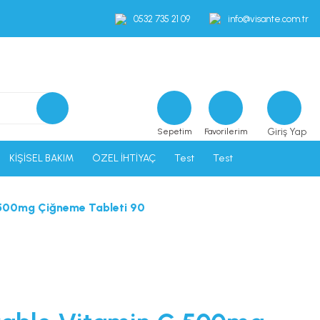
0532 735 21 09
info@visante.com.tr
Giriş Yap
Sepetim
Favorilerim
KİŞİSEL BAKIM
ÖZEL İHTİYAÇ
Test
Test
 500mg Çiğneme Tableti 90