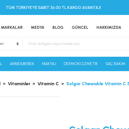
TÜM TÜRKİYE’YE SABİT 36.00 TL KARGO AVANTAJI
MARKALAR
MEDYA
BLOG
GÜNCEL
HAKKIMIZDA
L
ANNE&BEBEK
MAKYAJ
DERMOKOZMETİK
SAÇ BAKIM
l
Vitaminler
Vitamin C
Solgar Chewable Vitamin C