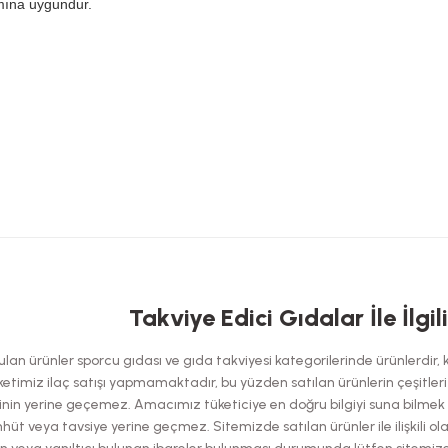
ımına uygundur.
 yetersiz gördüğünüz noktaları öneri formunu kullanarak tarafımıza iletebilirsi
Takviye Edici Gıdalar İle İlgil
Bu ürüne ilk yorumu siz yapın!
an ürünler sporcu gıdası ve gıda takviyesi kategorilerinde ürünlerdir, kes
Yorum Yaz
etimiz ilaç satışı yapmamaktadır, bu yüzden satılan ürünlerin çeşitleri has
nin yerine geçemez. Amacımız tüketiciye en doğru bilgiyi suna bilmek ol
hüt veya tavsiye yerine geçmez. Sitemizde satılan ürünler ile ilişkili ol