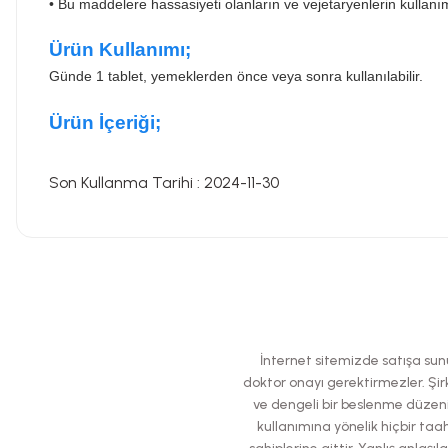
•
Bu maddelere hassasiyeti olanların ve vejetaryenlerin kullan
Ürün Kullanımı;
Günde 1 tablet, yemeklerden önce veya sonra kullanılabilir.
Ürün İçeriği;
Son Kullanma Tarihi : 2024-11-30
Bu ürünün fiyat bilgisi, resim, ürün açıklamalarında ve diğer konularda
Görüş ve önerileriniz için teşekkür ederiz.
Ürün resmi kalitesiz, bozuk veya görüntülenemiyor.
İnternet sitemizde satışa sunul
Ürün açıklamasında eksik bilgiler bulunuyor.
doktor onayı gerektirmezler. Şirk
ve dengeli bir beslenme düzeni
Ürün bilgilerinde hatalar bulunuyor.
kullanımına yönelik hiçbir taah
Ürün fiyatı diğer sitelerden daha pahalı.