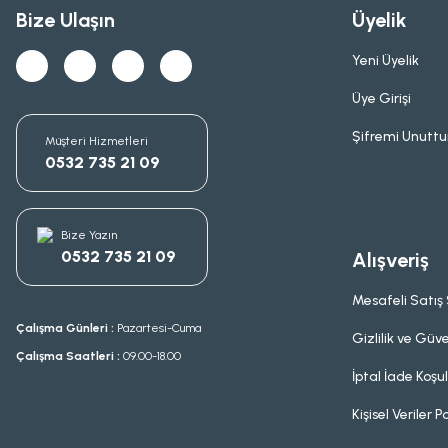
Bize Ulaşın
Üyelik
Yeni Üyelik
Üye Girişi
Şifremi Unutt
Müşteri Hizmetleri
0532 735 21 09
Bize Yazın
0532 735 21 09
Alışveriş
Mesafeli Satış
Çalışma Günleri :
Pazartesi-Cuma
Gizlilik ve Güve
Çalışma Saatleri :
09.00-18.00
İptal İade Koşul
Kişisel Veriler Po