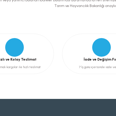
şılan veya yanıltıcı bulunan ibareler bulunması durumunda lütfen sitemiz
Tarım ve Hayvancılık Bakanlığı onaylıd
Gönder
ızlı ve Kolay Teslimat
İade ve Değişim Fı
malı kargolar ile hızlı teslimat
7 İş günü içerisinde iade v