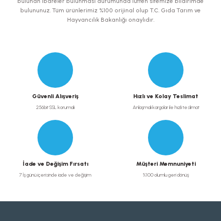
bulunan ibareler bulunması durumunda lütfen sitemize bildirimde
bulununuz. Tüm ürünlerimiz %100 orijinal olup T.C. Gıda Tarım ve
Hayvancılık Bakanlığı onaylıdır.
Gönder
Güvenli Alışveriş
Hızlı ve Kolay Teslimat
256bit SSL korumalı
Anlaşmalı kargolar ile hızlı teslimat
İade ve Değişim Fırsatı
Müşteri Memnuniyeti
7 İş günü içerisinde iade ve değişim
%100 olumlu geri dönüş