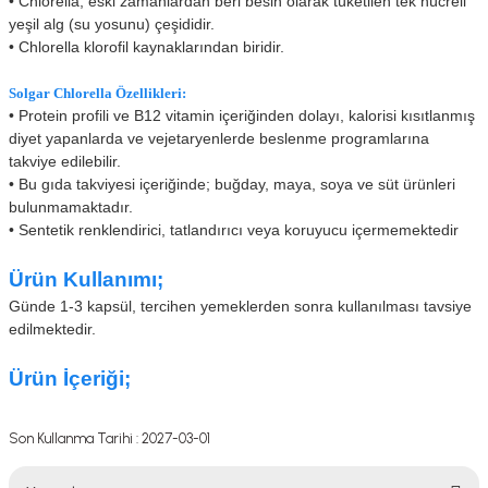
• Chlorella, eski zamanlardan beri besin olarak tüketilen tek hücreli
yeşil alg (su yosunu) çeşididir.
•
Chlorella klorofil kaynaklarından biridir.
Solgar Chlorella Özellikleri:
• Protein profili ve B12 vitamin içeriğinden dolayı, kalorisi kısıtlanmış
diyet yapanlarda ve vejetaryenlerde beslenme programlarına
takviye edilebilir.
•
Bu gıda takviyesi içeriğinde; buğday, maya, soya ve süt ürünleri
bulunmamaktadır.
•
Sentetik renklendirici, tatlandırıcı veya koruyucu içermemektedir
Ürün Kullanımı;
Günde 1-3 kapsül, tercihen yemeklerden sonra kullanılması tavsiye
edilmektedir.
Ürün İçeriği;
Son Kullanma Tarihi : 2027-03-01