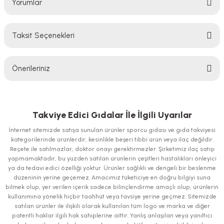
Yorumlar
Taksit Seçenekleri
Bu ürüne ilk yorumu siz yapın!
Önerileriniz
Yorum Yaz
Bu ürünün fiyat bilgisi, resim, ürün açıklamalarında ve diğer konularda
yetersiz gördüğünüz noktaları öneri formunu kullanarak tarafımıza
iletebilirsiniz.
Takviye Edici Gıdalar İle İlgili Uyarılar
Görüş ve önerileriniz için teşekkür ederiz.
İnternet sitemizde satışa sunulan ürünler sporcu gıdası ve gıda takviyesi
kategorilerinde ürünlerdir, kesinlikle beşeri tıbbi ürün veya ilaç değildir.
Ürün resmi kalitesiz, bozuk veya görüntülenemiyor.
Reçete ile satılmazlar, doktor onayı gerektirmezler. Şirketimiz ilaç satışı
yapmamaktadır, bu yüzden satılan ürünlerin çeşitleri hastalıkları önleyici
Ürün açıklamasında eksik bilgiler bulunuyor.
ya da tedavi edici özelliği yoktur. Ürünler sağlıklı ve dengeli bir beslenme
Ürün bilgilerinde hatalar bulunuyor.
düzeninin yerine geçemez. Amacımız tüketiciye en doğru bilgiyi suna
bilmek olup, yer verilen içerik sadece bilinçlendirme amaçlı olup, ürünlerin
Ürün fiyatı diğer sitelerden daha pahalı.
kullanımına yönelik hiçbir taahhüt veya tavsiye yerine geçmez. Sitemizde
Bu ürüne benzer farklı alternatifler olmalı.
satılan ürünler ile ilişkili olarak kullanılan tüm logo ve marka ve diğer
patentli haklar ilgili hak sahiplerine aittir. Yanlış anlaşılan veya yanıltıcı