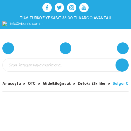
TÜM TÜRKİYE’YE SABİT 36.00 TL KARGO AVANTAJI
info@visante.com.tr
Anasayfa
OTC
Mide&Bağırsak
Detoks Etkililer
Solgar Ch