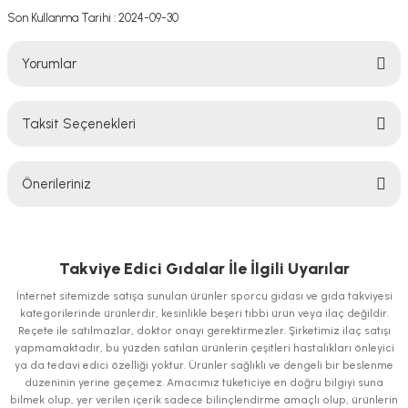
Son Kullanma Tarihi : 2024-09-30
Yorumlar
Taksit Seçenekleri
Bu ürüne ilk yorumu siz yapın!
Önerileriniz
Yorum Yaz
Bu ürünün fiyat bilgisi, resim, ürün açıklamalarında ve diğer konularda
yetersiz gördüğünüz noktaları öneri formunu kullanarak tarafımıza
iletebilirsiniz.
Takviye Edici Gıdalar İle İlgili Uyarılar
Görüş ve önerileriniz için teşekkür ederiz.
İnternet sitemizde satışa sunulan ürünler sporcu gıdası ve gıda takviyesi
kategorilerinde ürünlerdir, kesinlikle beşeri tıbbi ürün veya ilaç değildir.
Ürün resmi kalitesiz, bozuk veya görüntülenemiyor.
Reçete ile satılmazlar, doktor onayı gerektirmezler. Şirketimiz ilaç satışı
yapmamaktadır, bu yüzden satılan ürünlerin çeşitleri hastalıkları önleyici
Ürün açıklamasında eksik bilgiler bulunuyor.
ya da tedavi edici özelliği yoktur. Ürünler sağlıklı ve dengeli bir beslenme
Ürün bilgilerinde hatalar bulunuyor.
düzeninin yerine geçemez. Amacımız tüketiciye en doğru bilgiyi suna
bilmek olup, yer verilen içerik sadece bilinçlendirme amaçlı olup, ürünlerin
Ürün fiyatı diğer sitelerden daha pahalı.