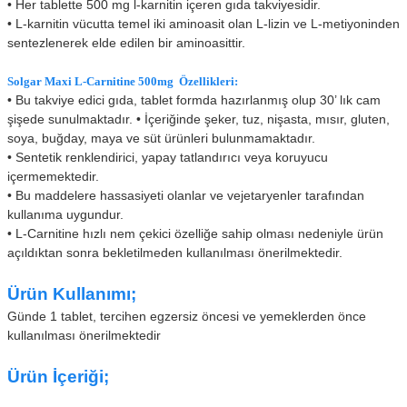
• Her tablette 500 mg l-karnitin içeren gıda takviyesidir.
•
L-karnitin vücutta temel iki aminoasit olan L-lizin ve L-metiyoninden
sentezlenerek elde edilen bir aminoasittir.
Solgar Maxi L-Carnitine 500mg Özellikleri:
• Bu takviye edici gıda, tablet formda hazırlanmış olup 30’ lık cam
şişede sunulmaktadır.
•
İçeriğinde şeker, tuz, nişasta, mısır, gluten,
soya, buğday, maya ve süt ürünleri bulunmamaktadır.
•
Sentetik renklendirici, yapay tatlandırıcı veya koruyucu
içermemektedir.
•
Bu maddelere hassasiyeti olanlar ve vejetaryenler tarafından
kullanıma uygundur
.
•
L-Carnitine hızlı nem çekici özelliğe sahip olması nedeniyle ürün
açıldıktan sonra bekletilmeden kullanılması önerilmektedir.
Ürün Kullanımı;
Günde 1 tablet, tercihen egzersiz öncesi ve yemeklerden önce
kullanılması önerilmektedir
Ürün İçeriği;