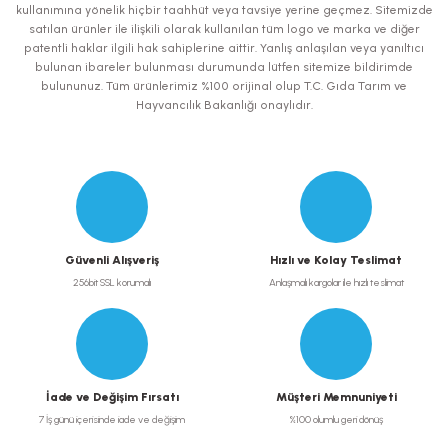
kullanımına yönelik hiçbir taahhüt veya tavsiye yerine geçmez. Sitemizde
Bu ürüne benzer farklı alternatifler olmalı.
satılan ürünler ile ilişkili olarak kullanılan tüm logo ve marka ve diğer
patentli haklar ilgili hak sahiplerine aittir. Yanlış anlaşılan veya yanıltıcı
bulunan ibareler bulunması durumunda lütfen sitemize bildirimde
bulununuz. Tüm ürünlerimiz %100 orijinal olup T.C. Gıda Tarım ve
Hayvancılık Bakanlığı onaylıdır.
Gönder
Güvenli Alışveriş
Hızlı ve Kolay Teslimat
256bit SSL korumalı
Anlaşmalı kargolar ile hızlı teslimat
İade ve Değişim Fırsatı
Müşteri Memnuniyeti
7 İş günü içerisinde iade ve değişim
%100 olumlu geri dönüş