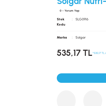
Solgar Nutri
0 - Yorum Yap
Stok
SLG0916
Kodu
Marka
Solgar
535,17 TL
*535,17 TL 