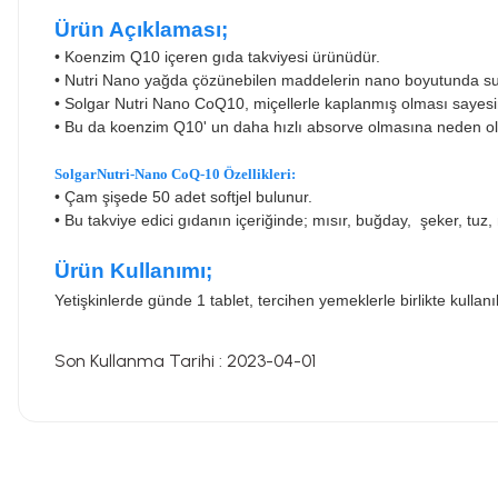
Ürün Açıklaması;
• Koenzim Q10 içeren gıda takviyesi ürünüdür.
•
Nutri Nano yağda çözünebilen maddelerin nano boyutunda suda
•
Solgar Nutri Nano CoQ10, miçellerle kaplanmış olması sayesin
•
Bu da koenzim Q10' un daha hızlı absorve olmasına neden ol
SolgarNutri-Nano CoQ-10 Özellikleri:
•
Çam şişede 50 adet softjel bulunur.
•
B
u takviye edici gıdanın içeriğinde; mısır, buğday, şeker, tuz
Ürün Kullanımı;
Yetişkinlerde günde 1 tablet, tercihen yemeklerle birlikte kullanıl
Son Kullanma Tarihi : 2023-04-01
Bu ürünün fiyat bilgisi, resim, ürün açıklamalarında ve diğer konularda
Görüş ve önerileriniz için teşekkür ederiz.