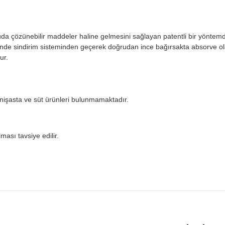
 çözünebilir maddeler haline gelmesini sağlayan patentli bir yöntemdi
de sindirim sisteminden geçerek doğrudan ince bağırsakta absorve olab
ur.
, nişasta ve süt ürünleri bulunmamaktadır.
ması tavsiye edilir.
 yetersiz gördüğünüz noktaları öneri formunu kullanarak tarafımıza iletebilirsi