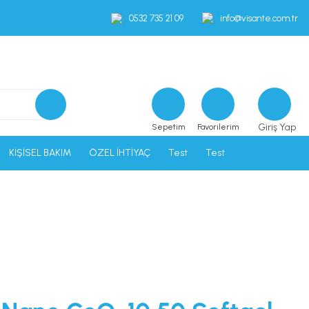
0532 735 21 09
info@visante.com.tr
Giriş Yap
Sepetim
Favorilerim
KİŞİSEL BAKIM
ÖZEL İHTİYAÇ
Test
Test