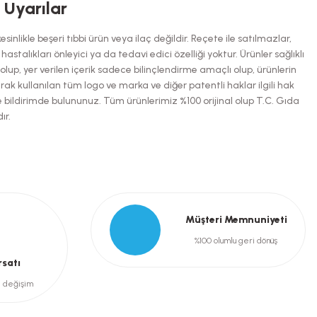
i Uyarılar
inlikle beşeri tıbbi ürün veya ilaç değildir. Reçete ile satılmazlar,
talıkları önleyici ya da tedavi edici özelliği yoktur. Ürünler sağlıklı
up, yer verilen içerik sadece bilinçlendirme amaçlı olup, ürünlerin
arak kullanılan tüm logo ve marka ve diğer patentli haklar ilgili hak
e bildirimde bulununuz. Tüm ürünlerimiz %100 orijinal olup T.C. Gıda
ır.
Müşteri Memnuniyeti
%100 olumlu geri dönüş
rsatı
e değişim