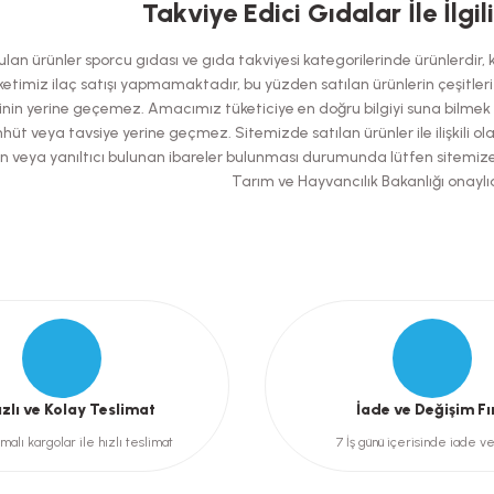
Takviye Edici Gıdalar İle İlgil
Bu ürüne ilk yorumu siz yapın!
an ürünler sporcu gıdası ve gıda takviyesi kategorilerinde ürünlerdir, kes
Yorum Yaz
etimiz ilaç satışı yapmamaktadır, bu yüzden satılan ürünlerin çeşitleri has
nin yerine geçemez. Amacımız tüketiciye en doğru bilgiyi suna bilmek ol
hüt veya tavsiye yerine geçmez. Sitemizde satılan ürünler ile ilişkili ol
şılan veya yanıltıcı bulunan ibareler bulunması durumunda lütfen sitemiz
Tarım ve Hayvancılık Bakanlığı onaylıd
Gönder
ızlı ve Kolay Teslimat
İade ve Değişim Fı
malı kargolar ile hızlı teslimat
7 İş günü içerisinde iade v