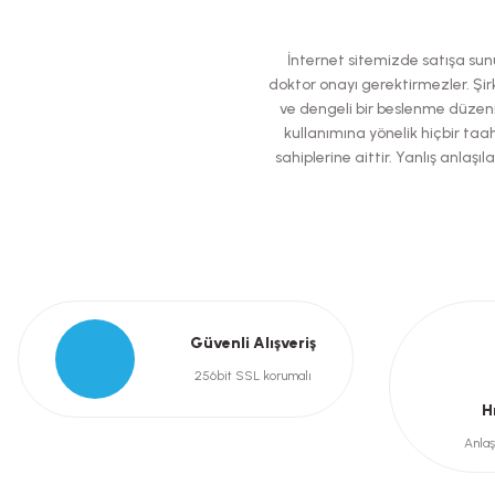
Ürün resmi kalitesiz, bozuk veya görüntülenemiyor.
İnternet sitemizde satışa sunul
Ürün açıklamasında eksik bilgiler bulunuyor.
doktor onayı gerektirmezler. Şirk
ve dengeli bir beslenme düzeni
Ürün bilgilerinde hatalar bulunuyor.
kullanımına yönelik hiçbir taah
Ürün fiyatı diğer sitelerden daha pahalı.
sahiplerine aittir. Yanlış anla
Bu ürüne benzer farklı alternatifler olmalı.
Güvenli Alışveriş
256bit SSL korumalı
H
Anlaş