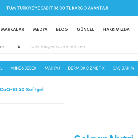
TÜM TÜRKİYE’YE SABİT 36.00 TL KARGO AVANTAJI
MARKALAR
MEDYA
BLOG
GÜNCEL
HAKKIMIZDA
L
ANNE&BEBEK
MAKYAJ
DERMOKOZMETİK
SAÇ BAKIM
 CoQ-10 50 Softgel