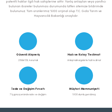
patentli haklar ilgili hak sahiplerine aittir. Yanlış anlaşılan veya yanıltıcı
bulunan ibareler bulunması durumunda lütfen sitemize bildirimde
bulununuz. Tüm ürünlerimiz %100 orijinal olup T.C. Gıda Tarım ve
Hayvancılık Bakanlığı onaylıdır.
Gönder
Güvenli Alışveriş
Hızlı ve Kolay Teslimat
256bit SSL korumalı
Anlaşmalı kargolar ile hızlı teslimat
İade ve Değişim Fırsatı
Müşteri Memnuniyeti
7 İş günü içerisinde iade ve değişim
%100 olumlu geri dönüş