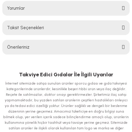
Yorumlar
Taksit Seçenekleri
Bu ürüne ilk yorumu siz yapın!
Önerileriniz
Yorum Yaz
Bu ürünün fiyat bilgisi, resim, ürün açıklamalarında ve diğer konularda
yetersiz gördüğünüz noktaları öneri formunu kullanarak tarafımıza
iletebilirsiniz.
Takviye Edici Gıdalar İle İlgili Uyarılar
Görüş ve önerileriniz için teşekkür ederiz.
İnternet sitemizde satışa sunulan ürünler sporcu gıdası ve gıda takviyesi
kategorilerinde ürünlerdir, kesinlikle beşeri tıbbi ürün veya ilaç değildir.
Ürün resmi kalitesiz, bozuk veya görüntülenemiyor.
Reçete ile satılmazlar, doktor onayı gerektirmezler. Şirketimiz ilaç satışı
yapmamaktadır, bu yüzden satılan ürünlerin çeşitleri hastalıkları önleyici
Ürün açıklamasında eksik bilgiler bulunuyor.
ya da tedavi edici özelliği yoktur. Ürünler sağlıklı ve dengeli bir beslenme
Ürün bilgilerinde hatalar bulunuyor.
düzeninin yerine geçemez. Amacımız tüketiciye en doğru bilgiyi suna
bilmek olup, yer verilen içerik sadece bilinçlendirme amaçlı olup, ürünlerin
Ürün fiyatı diğer sitelerden daha pahalı.
kullanımına yönelik hiçbir taahhüt veya tavsiye yerine geçmez. Sitemizde
Bu ürüne benzer farklı alternatifler olmalı.
satılan ürünler ile ilişkili olarak kullanılan tüm logo ve marka ve diğer