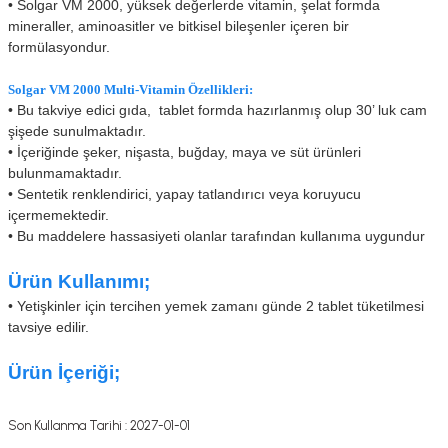
• Solgar VM 2000, yüksek değerlerde vitamin, şelat formda
mineraller, aminoasitler ve bitkisel bileşenler içeren bir
formülasyondur.
Solgar VM 2000 Multi-Vitamin Özellikleri:
• Bu takviye edici gıda, tablet formda hazırlanmış olup 30’ lu
k cam
şişede sunulmaktadır.
• İçeriğinde şeker, nişasta, buğday, maya ve süt ürünleri
bulunmamaktadır.
• Sentetik renklendirici, yapay tatlandırıcı veya koruyucu
içermemektedir.
• Bu maddelere hassasiyeti olanlar tarafından kullanıma uygundur
Ürün Kullanımı;
•
Yetişkinler için tercihen yemek zamanı günde 2 tablet tüketilmesi
tavsiye edilir.
Ürün İçeriği;
Son Kullanma Tarihi : 2027-01-01