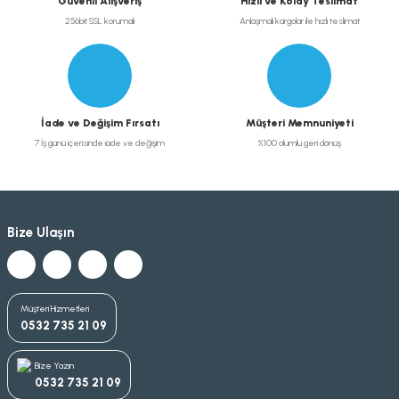
Güvenli Alışveriş
Hızlı ve Kolay Teslimat
256bit SSL korumalı
Anlaşmalı kargolar ile hızlı teslimat
İade ve Değişim Fırsatı
Müşteri Memnuniyeti
7 İş günü içerisinde iade ve değişim
%100 olumlu geri dönüş
Bize Ulaşın
Müşteri Hizmetleri
0532 735 21 09
Bize Yazın
0532 735 21 09