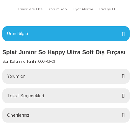
Yorum Yap
Fiyat Alarmı
Tavsiye Et
Ürün Bilgisi
Splat Junior So Happy Ultra Soft Diş Fırçası
Son Kullanma Tarihi : 0001-01-01
Yorumlar
Taksit Seçenekleri
Bu ürüne ilk yorumu siz yapın!
Önerileriniz
Yorum Yaz
Bu ürünün fiyat bilgisi, resim, ürün açıklamalarında ve diğer konularda