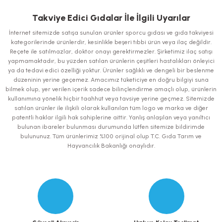
yetersiz gördüğünüz noktaları öneri formunu kullanarak tarafımıza
iletebilirsiniz.
Takviye Edici Gıdalar İle İlgili Uyarılar
Görüş ve önerileriniz için teşekkür ederiz.
İnternet sitemizde satışa sunulan ürünler sporcu gıdası ve gıda takviyesi
kategorilerinde ürünlerdir, kesinlikle beşeri tıbbi ürün veya ilaç değildir.
Ürün resmi kalitesiz, bozuk veya görüntülenemiyor.
Reçete ile satılmazlar, doktor onayı gerektirmezler. Şirketimiz ilaç satışı
yapmamaktadır, bu yüzden satılan ürünlerin çeşitleri hastalıkları önleyici
Ürün açıklamasında eksik bilgiler bulunuyor.
ya da tedavi edici özelliği yoktur. Ürünler sağlıklı ve dengeli bir beslenme
Ürün bilgilerinde hatalar bulunuyor.
düzeninin yerine geçemez. Amacımız tüketiciye en doğru bilgiyi suna
bilmek olup, yer verilen içerik sadece bilinçlendirme amaçlı olup, ürünlerin
Ürün fiyatı diğer sitelerden daha pahalı.
kullanımına yönelik hiçbir taahhüt veya tavsiye yerine geçmez. Sitemizde
Bu ürüne benzer farklı alternatifler olmalı.
satılan ürünler ile ilişkili olarak kullanılan tüm logo ve marka ve diğer
patentli haklar ilgili hak sahiplerine aittir. Yanlış anlaşılan veya yanıltıcı
bulunan ibareler bulunması durumunda lütfen sitemize bildirimde
bulununuz. Tüm ürünlerimiz %100 orijinal olup T.C. Gıda Tarım ve
Hayvancılık Bakanlığı onaylıdır.
Gönder