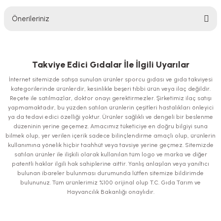
Önerileriniz
Yorum Yaz
Bu ürünün fiyat bilgisi, resim, ürün açıklamalarında ve diğer konularda
yetersiz gördüğünüz noktaları öneri formunu kullanarak tarafımıza
iletebilirsiniz.
Takviye Edici Gıdalar İle İlgili Uyarılar
Görüş ve önerileriniz için teşekkür ederiz.
İnternet sitemizde satışa sunulan ürünler sporcu gıdası ve gıda takviyesi
kategorilerinde ürünlerdir, kesinlikle beşeri tıbbi ürün veya ilaç değildir.
Ürün resmi kalitesiz, bozuk veya görüntülenemiyor.
Reçete ile satılmazlar, doktor onayı gerektirmezler. Şirketimiz ilaç satışı
yapmamaktadır, bu yüzden satılan ürünlerin çeşitleri hastalıkları önleyici
Ürün açıklamasında eksik bilgiler bulunuyor.
ya da tedavi edici özelliği yoktur. Ürünler sağlıklı ve dengeli bir beslenme
Ürün bilgilerinde hatalar bulunuyor.
düzeninin yerine geçemez. Amacımız tüketiciye en doğru bilgiyi suna
bilmek olup, yer verilen içerik sadece bilinçlendirme amaçlı olup, ürünlerin
Ürün fiyatı diğer sitelerden daha pahalı.
kullanımına yönelik hiçbir taahhüt veya tavsiye yerine geçmez. Sitemizde
Bu ürüne benzer farklı alternatifler olmalı.
satılan ürünler ile ilişkili olarak kullanılan tüm logo ve marka ve diğer
patentli haklar ilgili hak sahiplerine aittir. Yanlış anlaşılan veya yanıltıcı
bulunan ibareler bulunması durumunda lütfen sitemize bildirimde
bulununuz. Tüm ürünlerimiz %100 orijinal olup T.C. Gıda Tarım ve
Hayvancılık Bakanlığı onaylıdır.
Gönder