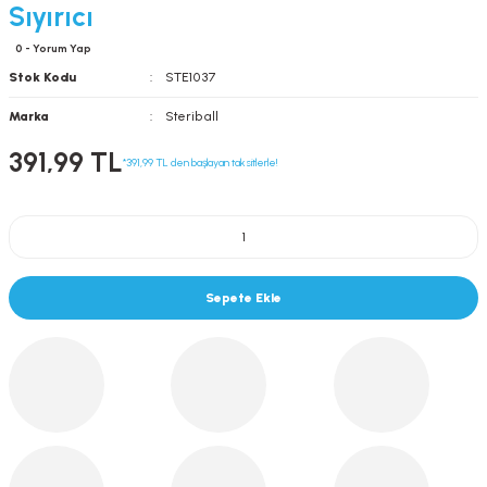
Sıyırıcı
0 - Yorum Yap
Stok Kodu
STE1037
Marka
Steriball
391,99 TL
*391,99 TL den başlayan taksitlerle!
Sepete Ekle