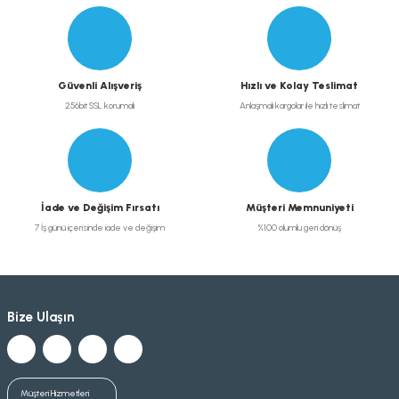
Güvenli Alışveriş
Hızlı ve Kolay Teslimat
256bit SSL korumalı
Anlaşmalı kargolar ile hızlı teslimat
İade ve Değişim Fırsatı
Müşteri Memnuniyeti
7 İş günü içerisinde iade ve değişim
%100 olumlu geri dönüş
Bize Ulaşın
Müşteri Hizmetleri