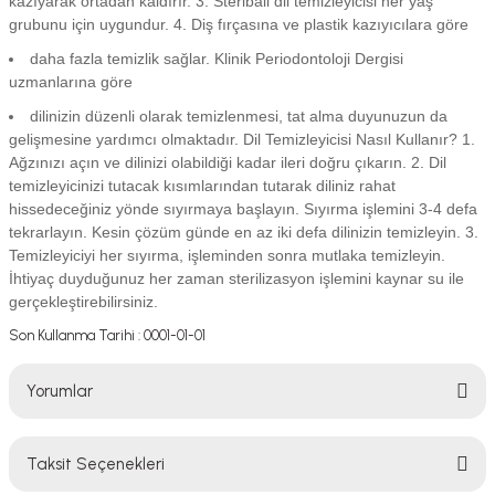
kazıyarak ortadan kaldırır. 3. Steriball dil temizleyicisi her yaş
grubunu için uygundur. 4. Diş fırçasına ve plastik kazıyıcılara göre
daha fazla temizlik sağlar. Klinik Periodontoloji Dergisi
uzmanlarına göre
dilinizin düzenli olarak temizlenmesi, tat alma duyunuzun da
gelişmesine yardımcı olmaktadır. Dil Temizleyicisi Nasıl Kullanır? 1.
Ağzınızı açın ve dilinizi olabildiği kadar ileri doğru çıkarın. 2. Dil
temizleyicinizi tutacak kısımlarından tutarak diliniz rahat
hissedeceğiniz yönde sıyırmaya başlayın. Sıyırma işlemini 3-4 defa
tekrarlayın. Kesin çözüm günde en az iki defa dilinizin temizleyin. 3.
Temizleyiciyi her sıyırma, işleminden sonra mutlaka temizleyin.
İhtiyaç duyduğunuz her zaman sterilizasyon işlemini kaynar su ile
gerçekleştirebilirsiniz.
Son Kullanma Tarihi : 0001-01-01
Yorumlar
Taksit Seçenekleri
Bu ürüne ilk yorumu siz yapın!