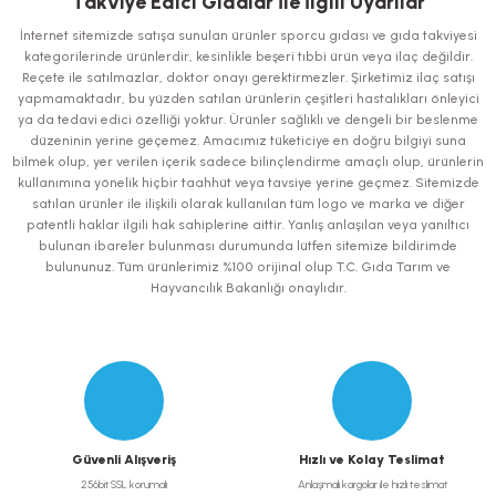
Takviye Edici Gıdalar İle İlgili Uyarılar
Görüş ve önerileriniz için teşekkür ederiz.
İnternet sitemizde satışa sunulan ürünler sporcu gıdası ve gıda takviyesi
kategorilerinde ürünlerdir, kesinlikle beşeri tıbbi ürün veya ilaç değildir.
Ürün resmi kalitesiz, bozuk veya görüntülenemiyor.
Reçete ile satılmazlar, doktor onayı gerektirmezler. Şirketimiz ilaç satışı
yapmamaktadır, bu yüzden satılan ürünlerin çeşitleri hastalıkları önleyici
Ürün açıklamasında eksik bilgiler bulunuyor.
ya da tedavi edici özelliği yoktur. Ürünler sağlıklı ve dengeli bir beslenme
Ürün bilgilerinde hatalar bulunuyor.
düzeninin yerine geçemez. Amacımız tüketiciye en doğru bilgiyi suna
bilmek olup, yer verilen içerik sadece bilinçlendirme amaçlı olup, ürünlerin
Ürün fiyatı diğer sitelerden daha pahalı.
kullanımına yönelik hiçbir taahhüt veya tavsiye yerine geçmez. Sitemizde
Bu ürüne benzer farklı alternatifler olmalı.
satılan ürünler ile ilişkili olarak kullanılan tüm logo ve marka ve diğer
patentli haklar ilgili hak sahiplerine aittir. Yanlış anlaşılan veya yanıltıcı
bulunan ibareler bulunması durumunda lütfen sitemize bildirimde
bulununuz. Tüm ürünlerimiz %100 orijinal olup T.C. Gıda Tarım ve
Hayvancılık Bakanlığı onaylıdır.
Gönder
Güvenli Alışveriş
Hızlı ve Kolay Teslimat
256bit SSL korumalı
Anlaşmalı kargolar ile hızlı teslimat