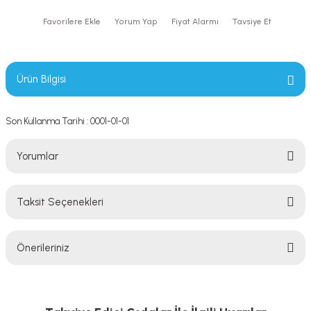
Yorum Yap
Fiyat Alarmı
Tavsiye Et
Ürün Bilgisi
Son Kullanma Tarihi : 0001-01-01
Yorumlar
Taksit Seçenekleri
Bu ürüne ilk yorumu siz yapın!
Önerileriniz
Yorum Yaz
Bu ürünün fiyat bilgisi, resim, ürün açıklamalarında ve diğer konularda
yetersiz gördüğünüz noktaları öneri formunu kullanarak tarafımıza
iletebilirsiniz.