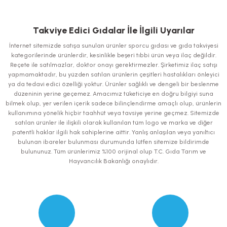
Bu ürünün fiyat bilgisi, resim, ürün açıklamalarında ve diğer konularda
yetersiz gördüğünüz noktaları öneri formunu kullanarak tarafımıza
iletebilirsiniz.
Takviye Edici Gıdalar İle İlgili Uyarılar
Görüş ve önerileriniz için teşekkür ederiz.
İnternet sitemizde satışa sunulan ürünler sporcu gıdası ve gıda takviyesi
kategorilerinde ürünlerdir, kesinlikle beşeri tıbbi ürün veya ilaç değildir.
Ürün resmi kalitesiz, bozuk veya görüntülenemiyor.
Reçete ile satılmazlar, doktor onayı gerektirmezler. Şirketimiz ilaç satışı
yapmamaktadır, bu yüzden satılan ürünlerin çeşitleri hastalıkları önleyici
Ürün açıklamasında eksik bilgiler bulunuyor.
ya da tedavi edici özelliği yoktur. Ürünler sağlıklı ve dengeli bir beslenme
Ürün bilgilerinde hatalar bulunuyor.
düzeninin yerine geçemez. Amacımız tüketiciye en doğru bilgiyi suna
bilmek olup, yer verilen içerik sadece bilinçlendirme amaçlı olup, ürünlerin
Ürün fiyatı diğer sitelerden daha pahalı.
kullanımına yönelik hiçbir taahhüt veya tavsiye yerine geçmez. Sitemizde
Bu ürüne benzer farklı alternatifler olmalı.
satılan ürünler ile ilişkili olarak kullanılan tüm logo ve marka ve diğer
patentli haklar ilgili hak sahiplerine aittir. Yanlış anlaşılan veya yanıltıcı
bulunan ibareler bulunması durumunda lütfen sitemize bildirimde
bulununuz. Tüm ürünlerimiz %100 orijinal olup T.C. Gıda Tarım ve
Hayvancılık Bakanlığı onaylıdır.
Gönder