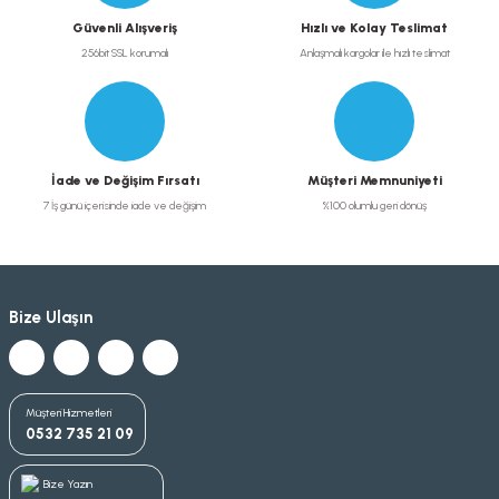
Güvenli Alışveriş
Hızlı ve Kolay Teslimat
256bit SSL korumalı
Anlaşmalı kargolar ile hızlı teslimat
İade ve Değişim Fırsatı
Müşteri Memnuniyeti
7 İş günü içerisinde iade ve değişim
%100 olumlu geri dönüş
Bize Ulaşın
Müşteri Hizmetleri
0532 735 21 09
Bize Yazın